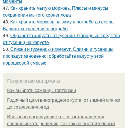
моменты
47.
Как хранить мытую морковь. Плюсы и минусы
сохранения мытого корнеплода
48.
Как хранить морковь на зиму в погребе до весны.
Варианты хранения в погребе
49.
Обработка капусты от гусениц. Народные средства
от гусениц на капусте
50.
Слизни и гусеницы исчезнут. Слизни и гусеницы
пропадут мгновенно: обработайте капусту этой
порошковой смесью
Популярные материалы
Как выбрать саженцы гортензии
Годичный цикл виноградного куста: от зимней спячки
до созревания ягод
Внезапно нагрянувшие гости заставили меня
спешно искать решение, так как на обстоятельный