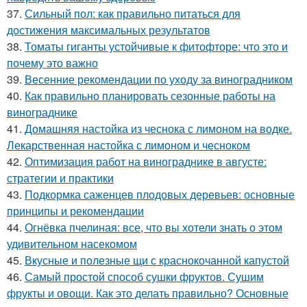
37.
Сильный пол: как правильно питаться для
достижения максимальных результатов
38.
Томаты гиганты устойчивые к фитофторе: что это и
почему это важно
39.
Весенние рекомендации по уходу за виноградником
40.
Как правильно планировать сезонные работы на
винограднике
41.
Домашняя настойка из чеснока с лимоном на водке.
Лекарственная настойка с лимоном и чесноком
42.
Оптимизация работ на винограднике в августе:
стратегии и практики
43.
Подкормка саженцев плодовых деревьев: основные
принципы и рекомендации
44.
Огнёвка пчелиная: все, что вы хотели знать о этом
удивительном насекомом
45.
Вкусные и полезные щи с краснокочанной капустой
46.
Самый простой способ сушки фруктов. Сушим
фрукты и овощи. Как это делать правильно? Основные