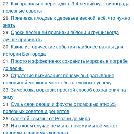
27.
Как правильно пересадить 3-4 летний куст винограда:
полезные советы
28.
Прививка плодовых деревьев весной: всё, что нужно
знать
29.
Сроки весенней прививки яблони и груши: когда
лучше прививать
30.
Какие исторические события наиболее важны для
истории Белгорода
31.
Просто и эффективно: сохранить морковь в погребе
до весны
32.
Стратегия выживания: почему выбрасывание
половиной моркови может быть ключом к успеху
33.
Заморозка моркови: простой способ сохранения на
зиму
34.
Сушь свои овощи и фрукты с помощью этих 25
полезных советов и рецептов
35.
Алексей Глызин: от Рязани до мира
36.
Ни в коем случае не мыть: почему мытьё может
навредить вашему здоровью