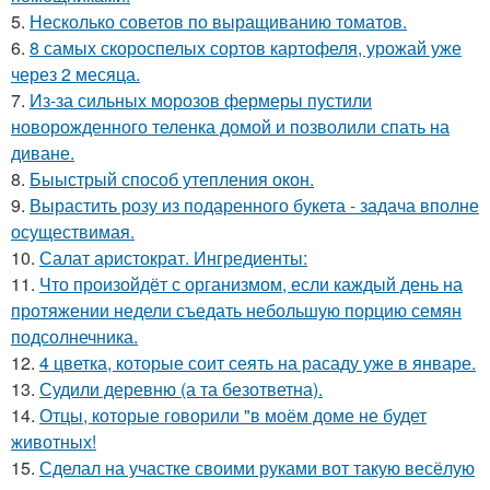
5.
Несколько советов по выращиванию томатов.
6.
8 самых скороспелых сортов картофеля, урожай уже
через 2 месяца.
7.
Из-за сильных морозов фермеры пустили
новорожденного теленка домой и позволили спать на
диване.
8.
Быыстрый способ утепления окон.
9.
Вырастить розу из подаренного букета - задача вполне
осуществимая.
10.
Салат аристократ. Ингредиенты:
11.
Что произойдёт с организмом, если каждый день на
протяжении недели съедать небольшую порцию семян
подсолнечника.
12.
4 цветка, которые соит сеять на расаду уже в январе.
13.
Судили деревню (а та безответна).
14.
Отцы, которые говорили "в моём доме не будет
животных!
15.
Сделал на участке своими руками вот такую весёлую