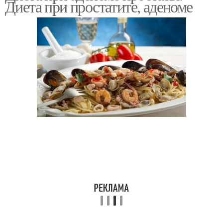
Диета при простатите, аденоме
аденома
Продукты при аденоме
Яблоки при аденоме