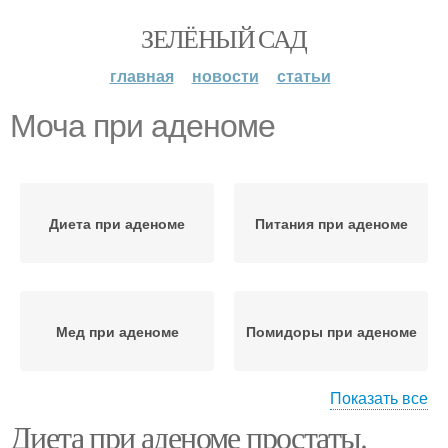
ЗЕЛЁНЫЙ САД
главная
новости
статьи
Моча при аденоме
Диета при аденоме
Питания при аденоме
Мед при аденоме
Помидоры при аденоме
Показать все
Диета при аденоме простаты.
Злокачественная
Бананы при аденоме