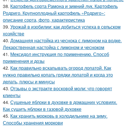
38.
Картофель сорта Рамона и зимний лук. Картофель
Родриго. Крупноплодный картофель «Родриго»:
описание сорта, фото, характеристика
39.
Урожай в изобилии: как добиться успеха в сельском
хозяйстве
40.
Домашняя настойка из чеснока с лимоном на водке.
Лекарственная настойка с лимоном и чесноком
41.
Мексидол инструкция по применению. Способ
применения и дозы
42.
Как правильно вскапывать огород лопатой. Как
нужно правильно копать грядки лопатой и когда это
делать, плюсы и минусы
43.
Отзывы о экстракте восковой моли: что говорят
клиенты
44.
Сушеные яблоки в духовке в домашних условиях.
Как сушить яблоки в газовой духовке
45.
Как хранить морковь в холодильнике на зиму.
Способы хранения моркови