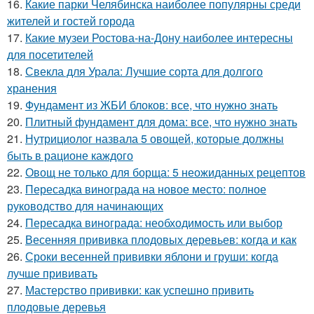
16.
Какие парки Челябинска наиболее популярны среди
жителей и гостей города
17.
Какие музеи Ростова-на-Дону наиболее интересны
для посетителей
18.
Свекла для Урала: Лучшие сорта для долгого
хранения
19.
Фундамент из ЖБИ блоков: все, что нужно знать
20.
Плитный фундамент для дома: все, что нужно знать
21.
Нутрициолог назвала 5 овощей, которые должны
быть в рационе каждого
22.
Овощ не только для борща: 5 неожиданных рецептов
23.
Пересадка винограда на новое место: полное
руководство для начинающих
24.
Пересадка винограда: необходимость или выбор
25.
Весенняя прививка плодовых деревьев: когда и как
26.
Сроки весенней прививки яблони и груши: когда
лучше прививать
27.
Мастерство прививки: как успешно привить
плодовые деревья