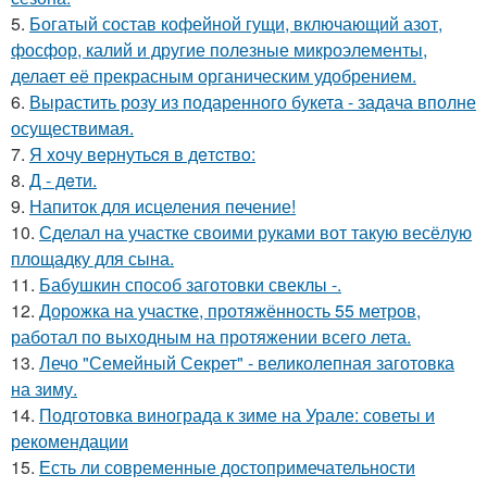
5.
Богатый состав кофейной гущи, включающий азот,
фосфор, калий и другие полезные микроэлементы,
делает её прекрасным органическим удобрением.
6.
Вырастить розу из подаренного букета - задача вполне
осуществимая.
7.
Я xoчу вepнутьcя в дeтcтвo:
8.
Д - дeти.
9.
Напиток для исцеления печение!
10.
Сделал на участке своими руками вот такую весёлую
площадку для сына.
11.
Бабушкин способ заготовки свеклы -.
12.
Дорожка на участке, протяжённость 55 метров,
работал по выходным на протяжении всего лета.
13.
Лечо "Семейный Секрет" - великолепная заготовка
на зиму.
14.
Подготовка винограда к зиме на Урале: советы и
рекомендации
15.
Есть ли современные достопримечательности