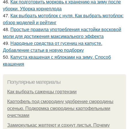
46.
Как подготовить морковь к хранению на зиму после
уборки. Уборка корнеплода
47.
Как выбрать мотоблок с нуля. Как выбрать мотоблок:
обзор моделей и рейтинг
48.
Простые правила употребления настойки восковой
моли для достижения максимального эффекта
49.
Народные средства от гусениц на капусте.
Добавление статьи в новую подборку
50.
Капуста квашеная с яблоками на зиму. Способ
квашения
Популярные материалы
Как выбрать саженцы гортензии
Картофель под смородину удобрение смородины
осенью. Подкормка смородины картофельными
очистками
Замиокулькас желтеют и сохнут листья. Почему