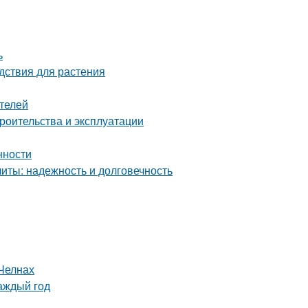
ь
дствия для растения
телей
роительства и эксплуатации
нности
ты: надежность и долговечность
Челнах
аждый год