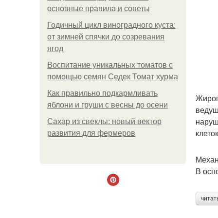
основные правила и советы
Годичный цикл виноградного куста:
от зимней спячки до созревания
ягод
Воспитание уникальных томатов с
помощью семян Седек Томат хурма
Как правильно подкармливать
Жиров
яблони и груши с весны до осени
ведущ
наруш
Сахар из свеклы: новый вектор
клето
развития для фермеров
Механ
В осн
читат