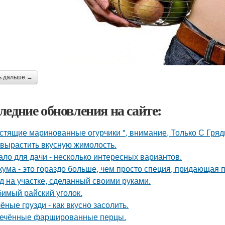
ь дальше →
ледние обновления на сайте:
стящие маринованные огурчики ", внимание, Только С Грядк
 вырастить вкусную жимолость.
ало для дачи - несколько интересных вариантов.
кума - это гораздо больше, чем просто специя, придающая п
д на участке, сделанный своими руками.
имый райский уголок.
ёные грузди - как вкусно засолить.
ечённые фаршированные перцы.