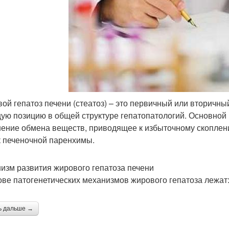
ой гепатоз печени (стеатоз) – это первичный или вторичн
ую позицию в общей структуре гепатопатологий. Основной 
ение обмена веществ, приводящее к избыточному скопле
к печеночной паренхимы.
изм развития жирового гепатоза печени
ове патогенетических механизмов жирового гепатоза лежат
ь дальше →