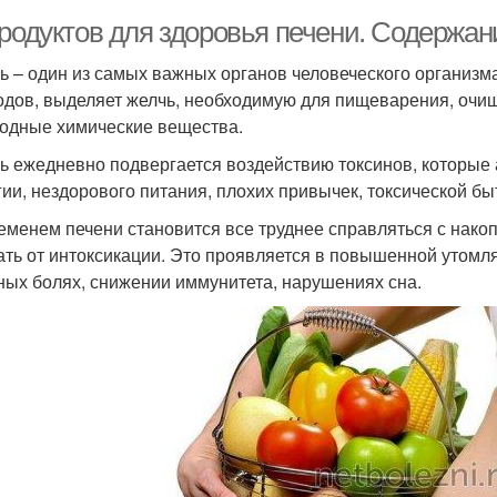
продуктов для здоровья печени. Содержан
ь – один из самых важных органов человеческого организма
одов, выделяет желчь, необходимую для пищеварения, очищ
одные химические вещества.
ь ежедневно подвергается воздействию токсинов, которые
гии, нездорового питания, плохих привычек, токсической бы
еменем печени становится все труднее справляться с нако
ать от интоксикации. Это проявляется в повышенной утомл
ных болях, снижении иммунитета, нарушениях сна.