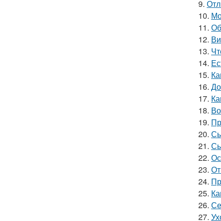
9.
Отл
10.
Мо
11.
Об
12.
Ви
13.
Чт
14.
Ес
15.
Ка
16.
До
17.
Ка
18.
Во
19.
Пр
20.
Сы
21.
Сы
22.
Ос
23.
От
24.
Пр
25.
Ка
26.
Се
27.
Ух