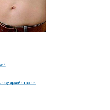
и".
лову яркий оттенок.