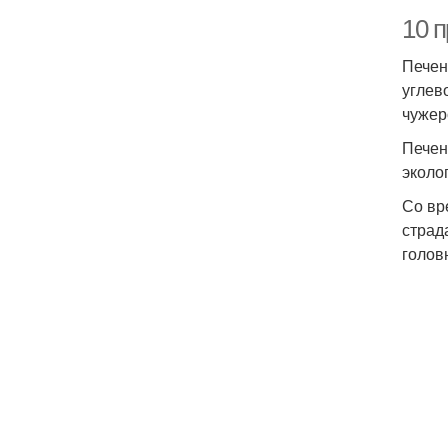
10 
Печен
углев
чужер
Печен
эколо
Со вр
страд
голов