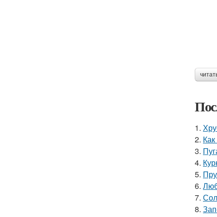
читат
Пос
1.
Хру
2.
Как
3.
Пуг
4.
Кур
5.
Пру
6.
Люб
7.
Сол
8.
Зап