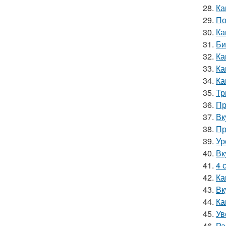
28.
Ка
29.
По
30.
Ка
31.
Би
32.
Ка
33.
Ка
34.
Ка
35.
Тр
36.
Пр
37.
Вк
38.
Пр
39.
Ур
40.
Вк
41.
4 
42.
Ка
43.
Вк
44.
Ка
45.
Ув
46.
Ра