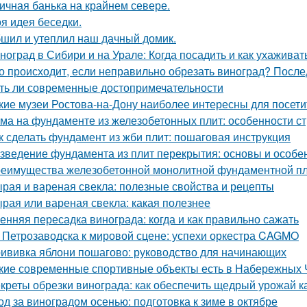
ичная банька на крайнем севере.
я идея беседки.
шил и утеплил наш дачный домик.
ноград в Сибири и на Урале: Когда посадить и как ухаживат
о происходит, если неправильно обрезать виноград? После
ть ли современные достопримечательности
кие музеи Ростова-на-Дону наиболее интересны для посети
ма на фундаменте из железобетонных плит: особенности ст
к сделать фундамент из жби плит: пошаговая инструкция
зведение фундамента из плит перекрытия: основы и особе
еимущества железобетонной монолитной фундаментной пли
рая и вареная свекла: полезные свойства и рецепты
рая или вареная свекла: какая полезнее
енняя пересадка винограда: когда и как правильно сажать
 Петрозаводска к мировой сцене: успехи оркестра CAGMO
ививка яблони пошагово: руководство для начинающих
кие современные спортивные объекты есть в Набережных 
креты обрезки винограда: как обеспечить щедрый урожай к
од за виноградом осенью: подготовка к зиме в октябре