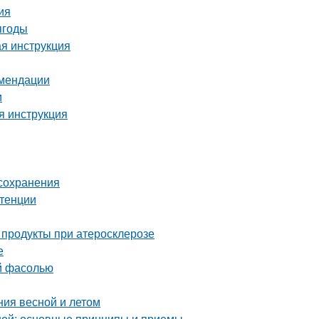
ия
ягоды
ая инструкция
омендации
и
я инструкция
 сохранения
отенции
 продукты при атеросклерозе
е
ой фасолью
ния весной и летом
ной: основные принципы и приемы