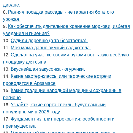
диване.
8.
Ранняя посадка рассады - не гарантия богатого
урожая.
9.
Как обеспечить длительное хранение моркови, избегая
увядания и гниения?
10.
Судили деревню (а та безответна).
11.
Моя мама давно зимний сад хотела.
12.
Сделал на участке своими руками вот такую весёлую
площадку для сына.
13.
Вкуснейшая закусочка - огурчики.
14.
Какие мастер-классы или творческие встречи
проводятся в Арзамасе
15.
Какие традиции народной медицины сохранены в
регионе
16.
Узнайте, какие сорта свеклы будут самыми
популярными в 2025 году
17.
Фундамент из плит перекрытия: особенности и
преимущества
18.
Монолитный фундамент для дома: прочность и