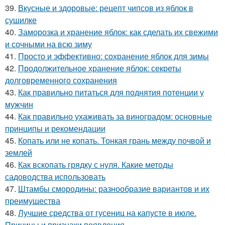
39.
Вкусные и здоровые: рецепт чипсов из яблок в
сушилке
40.
Заморозка и хранение яблок: как сделать их свежими
и сочными на всю зиму
41.
Просто и эффективно: сохранение яблок для зимы
42.
Продолжительное хранение яблок: секреты
долговременного сохранения
43.
Как правильно питаться для поднятия потенции у
мужчин
44.
Как правильно ухаживать за виноградом: основные
принципы и рекомендации
45.
Копать или не копать. Тонкая грань между почвой и
землей
46.
Как вскопать грядку с нуля. Какие методы
садоводства использовать
47.
Штамбы смородины: разнообразие вариантов и их
преимущества
48.
Лучшие средства от гусениц на капусте в июле.
Причины и признаки появления