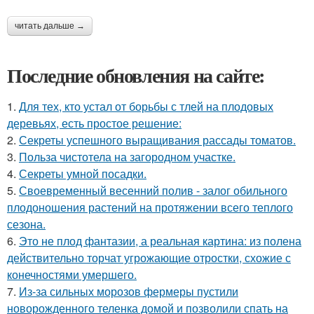
читать дальше →
Последние обновления на сайте:
1.
Для тех, кто устал от борьбы с тлей на плодовых
деревьях, есть простое решение:
2.
Секреты успешного выращивания рассады томатов.
3.
Польза чистотела на загородном участке.
4.
Секреты умной посадки.
5.
Своевременный весенний полив - залог обильного
плодоношения растений на протяжении всего теплого
сезона.
6.
Это не плод фантазии, а реальная картина: из полена
действительно торчат угрожающие отростки, схожие с
конечностями умершего.
7.
Из-за сильных морозов фермеры пустили
новорожденного теленка домой и позволили спать на