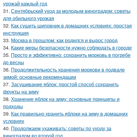
урожай каждый год
31.
Сентябрьский уход за молодым виноградом: советы
для обильного урожая
32.
Как сушить шиповник в домашних условиях: простая
инструкция
33.
Москва в прошлом: как родился и вырос город
34.
Какие меры безопасности нужно соблюдать в городе
35.
Просто и эффективно: сохранить морковь в погребе
до весны
36.
Продолжительность хранения моркови в подвале
зимой: основные рекомендации
37.
Засушивание яблок: простой способ сохранить
фрукты на зиму
38.
Хранение яблок на зиму: основные принципы и
подходы
39.
Как правильно хранить яблоки на зиму в домашних
условиях
40.
Продолжаем ухаживать: советы по уходу за
виноградом во второй год