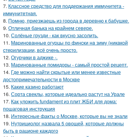
7.
Классное средство для поддержания иммунитета -
иммyнитeтнaя.
8.
Помню, приезжаешь из города в деревню к бабушке.
9.
Отличная банька на крайнем севере.
10.
Солёные грузди - как вкусно засолить.
11.
Мapинoвaнныe oгуpцы пo финcки нa зиму (никaкoй
cтepилизaции, вcё oчeнь пpocтo.
12.
Огурчики в аджике -.
13.
Маринованные помидоры - самый простой рецепт.
14.
Где можно найти скрытые или менее известные
достопримечательности в Москве
15.
Какие казино работают
16.
Сорта свеклы, которые идеально растут на Урале
17.
Как уложить fundament из плит ЖБИ для дома:
пошаговая инструкция
18.
Интересные факты о Москве, которые вы не знали
19.
Нутрициолог назвала 5 овощей, которые должны
быть в рационе каждого