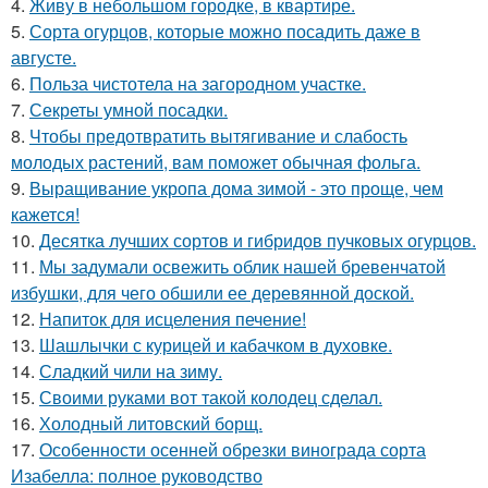
4.
Живу в небольшом городке, в квартире.
5.
Сорта огурцов, которые можно посадить даже в
августе.
6.
Польза чистотела на загородном участке.
7.
Секреты умной посадки.
8.
Чтобы предотвратить вытягивание и слабость
молодых растений, вам поможет обычная фольга.
9.
Выращивание укропа дома зимой - это проще, чем
кажется!
10.
Десятка лучших сортов и гибридов пучковых огурцов.
11.
Мы задумали освежить облик нашей бревенчатой
избушки, для чего обшили ее деревянной доской.
12.
Напиток для исцеления печение!
13.
Шашлычки с курицей и кабачком в духовке.
14.
Сладкий чили на зиму.
15.
Своими руками вот такой колодец сделал.
16.
Холодный литовский борщ.
17.
Особенности осенней обрезки винограда сорта
Изабелла: полное руководство