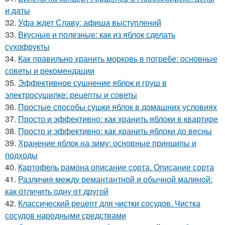
и даты
32.
Уфа ждет Славу: афиша выступлений
33.
Вкусные и полезные: как из яблок сделать
сухофрукты
34.
Как правильно хранить морковь в погребе: основные
советы и рекомендации
35.
Эффективное сушнение яблок и груш в
электросушилке: рецепты и советы
36.
Простые способы сушки яблок в домашних условиях
37.
Просто и эффективно: как хранить яблоки в квартире
38.
Просто и эффективно: как хранить яблоки до весны
39.
Хранение яблок на зиму: основные принципы и
подходы
40.
Картофель рамона описание сорта. Описание сорта
41.
Различия между ремантантной и обычной малиной:
как отличить одну от другой
42.
Классический рецепт для чистки сосудов. Чистка
сосудов народными средствами