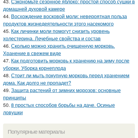
43.
Сэкономьте сезонное яблоко: простой способ сушки в
домашней духовой камере
44.
Восхождение восковой моли: невероятная польза
продуктов жизнедеятельности этого насекомого
45.
Как личинки моли помогут снизить уровень
холестерина. Лечебные свойства и состав
46.
Сколько можно хранить очищенную морковь.
Хранение в свежем виде
47.
Как подготовить морковь к хранению на зиму после
уборки. Уборка корнеплода
48.
Стоит ли мыть покупную морковь перед хранением
дома. Как долго не пропадет?
49.
Защита растений от зимних морозов: основные
принципы
50.
8 простых способов борьбы на даче. Осиные
ловушки
Популярные материалы