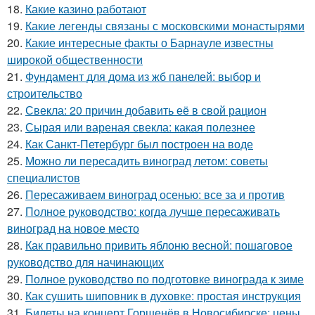
18.
Какие казино работают
19.
Какие легенды связаны с московскими монастырями
20.
Какие интересные факты о Барнауле известны
широкой общественности
21.
Фундамент для дома из жб панелей: выбор и
строительство
22.
Свекла: 20 причин добавить её в свой рацион
23.
Сырая или вареная свекла: какая полезнее
24.
Как Санкт-Петербург был построен на воде
25.
Можно ли пересадить виноград летом: советы
специалистов
26.
Пересаживаем виноград осенью: все за и против
27.
Полное руководство: когда лучше пересаживать
виноград на новое место
28.
Как правильно привить яблоню весной: пошаговое
руководство для начинающих
29.
Полное руководство по подготовке винограда к зиме
30.
Как сушить шиповник в духовке: простая инструкция
31.
Билеты на концерт Горшенёв в Новосибирске: цены