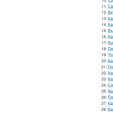
10.
Сд
11.
Св
12.
Вк
13.
Ка
14.
Ка
15.
Вы
16.
Ка
17.
Ко
18.
Пе
19.
Чт
20.
Ка
21.
По
22.
Ка
23.
Ка
24.
Се
25.
Ка
26.
По
27.
Ка
28.
Ка