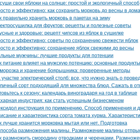
суши свои яблоки на солнце: простой и экологичный способ
осто и эффективно: как сохранить морковь до весны в дом
к правильно хранить морковь в пакетах на зиму
ектросушилка для фруктов: рецепты и полезные советы
усные и здоровые: рецепт чипсов из яблок в сушилке
осто и эффективно: советы по сохранению свежести яблок
осто и эффективно: сохранение яблок свежими до весны
льные мужчины: лучшие продукты для потенции
к питание влияет на мужскую потенцию: основные продукт
морозка и хранение боярышника: проверенные методы
 участке электрический столб: все, что нужно знать о пров
личный сорт подходящий для множества блюд. Сажать в от
товьтесь к сезону: календарь виноградаря на год в таблице
харная индустрия: как стать успешным бизнесменом
ксидол инструкция по применению. Способ применения и 
исание и характеристика сорта томата хурма. Характеристи
к лучше хранится морковка мытая или нет. Подготовка
способа размножения малины. Размножение малины отпры
к размножить смородину отводками и черенками. Размнож