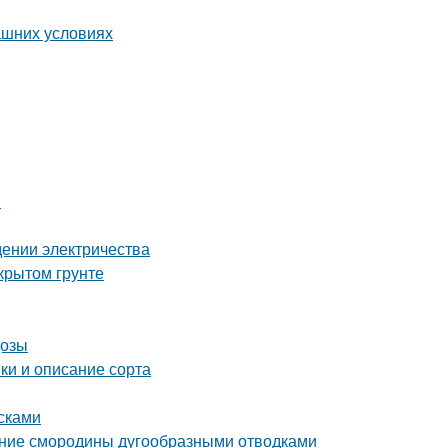
ашних условиях
ы
едении электричества
крытом грунте
дозы
ки и описание сорта
сками
ение смородины дугообразными отводками