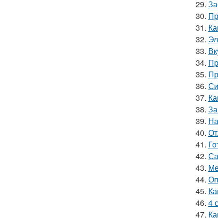
29.
За
30.
Пр
31.
Ка
32.
Эл
33.
Вк
34.
Пр
35.
Пр
36.
Си
37.
Ка
38.
За
39.
На
40.
От
41.
Го
42.
Са
43.
Ме
44.
Оп
45.
Ка
46.
4 
47.
Ка