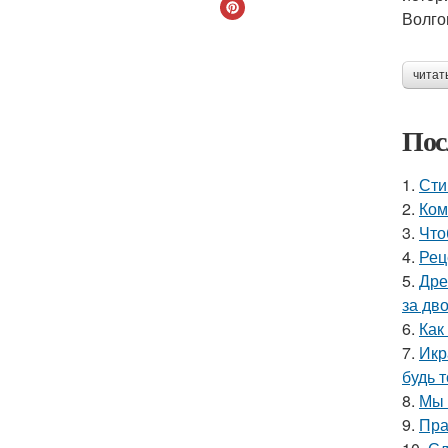
Волго
читат
Пос
1.
Сти
2.
Ком
3.
Что
4.
Рец
5.
Дре
за дво
6.
Как
7.
Икр
будь 
8.
Мы 
9.
Пра