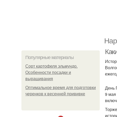
Нар
Каки
Популярные материалы
Истор
Сорт картофеля эльмундо.
Волго
Особенности посадки и
ежего
выращивания
День 
Оптимальное время для подготовки
9 мая
черенков к весенней прививке
включ
Торже
истор