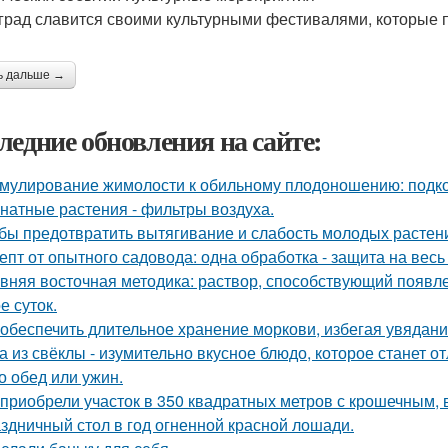
град славится своими культурными фестивалями, которые п
ь дальше →
ледние обновления на сайте:
мулирование жимолости к обильному плодоношению: подко
натные растения - фильтры воздуха.
бы предотвратить вытягивание и слабость молодых растен
епт от опытного садовода: одна обработка - защита на весь 
вняя восточная методика: раствор, способствующий появл
е суток.
 обеспечить длительное хранение моркови, избегая увядани
а из свёклы - изумительно вкусное блюдо, которое станет
то обед или ужин.
приобрели участок в 350 квадратных метров с крошечным,
здничный стол в год огненной красной лошади.