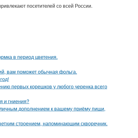
ривлекают посетителей со всей России.
рмка в период цветения.
ий, вам поможет обычная фольга.
год!
ению первых корешков у любого черенка всего
я и гниения?
 отличным дополнением к вашему приёму пищи,
 ветхим строением, напоминающим скворечник.