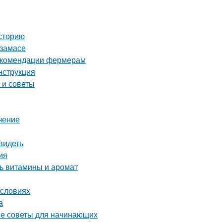
сторию
рзамасе
рекомендации фермерам
нструкция
 и советы
чение
видеть
ия
ть витамины и аромат
условиях
а
тые советы для начинающих