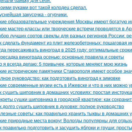
елали баньку для себя.
оими руками вот такой колодец сделал.
уснейшая закусочка - огурчики.
кие образовательные учреждения Москвы имеют богатую и
кие мастер-классы или творческие встречи проводятся в А
бор лучших сортов свеклы для разных регионов России: 
к сделать фундамент из плит железобетонных: пошаговая и
гда пересаживать виноград в 2025 году: оптимальные сроки
ресадка винограда осенью: основные правила и советы
о я всегда делаю: 5 привычек, которые меняют мою жизнь
кие исторические памятники Ставрополя имеют особое зна
лное руководство: как подготовить виноград к зимовке
кие современные музеи есть в Ижевске и что в них можно у
к сушить шиповник в домашних условиях: простая инструкц
креты сушки шиповника в городской квартире: как сохрани
к долго сушить шиповник в духовке: полное руководство
лезные советы: как правильно хранить тыквы в домашних 
кие природные места вокруг Вологды популярны для отдых
к правильно подготовить и засушить яблоки и груши: прос