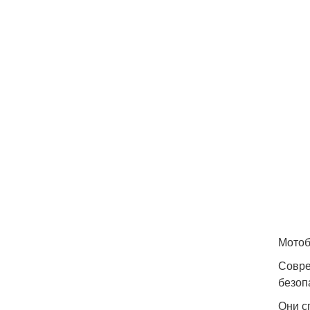
Мотоб
Совре
безоп
Они с