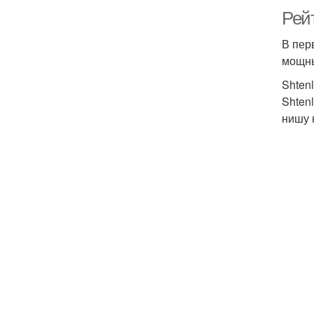
Рей
В пер
мощны
Shtenl
Shten
нишу 