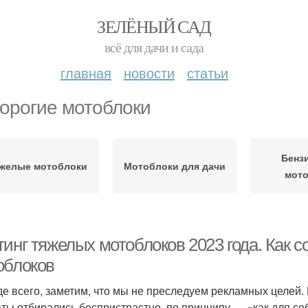
ЗЕЛЁНЫЙ САД
всё для дачи и сада
главная
новости
статьи
орогие мотоблоки
Бенз
желые мотоблоки
Мотоблоки для дачи
мот
тинг тяжелых мотоблоков 2023 года. Как 
облоков
е всего, заметим, что мы не преследуем рекламных целей
аты отбирались беспристрастно, по принципу — «как для се