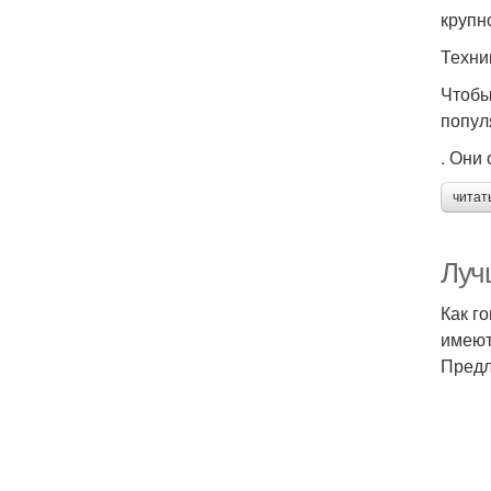
крупн
Техни
Чтобы
попул
. Они
читат
Луч
Как г
имеют
Предл