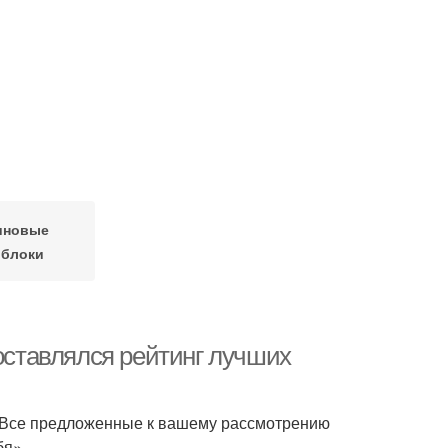
иновые
облоки
составлялся рейтинг лучших
. Все предложенные к вашему рассмотрению
бя».