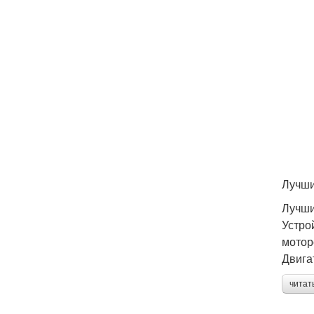
Лучши
Лучши
Устро
мотор
Двига
читат