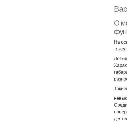
Вас
О м
фун
На ос
тяжел
Легки
Харак
габар
разно
Такие
невыс
Среди
повер
деяте