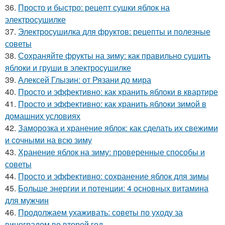
36.
Просто и быстро: рецепт сушки яблок на
электросушилке
37.
Электросушилка для фруктов: рецепты и полезные
советы
38.
Сохраняйте фрукты на зиму: как правильно сушить
яблоки и груши в электросушилке
39.
Алексей Глызин: от Рязани до мира
40.
Просто и эффективно: как хранить яблоки в квартире
41.
Просто и эффективно: как хранить яблоки зимой в
домашних условиях
42.
Заморозка и хранение яблок: как сделать их свежими
и сочными на всю зиму
43.
Хранение яблок на зиму: проверенные способы и
советы
44.
Просто и эффективно: сохранение яблок для зимы
45.
Больше энергии и потенции: 4 основных витамина
для мужчин
46.
Продолжаем ухаживать: советы по уходу за
виноградом во второй год