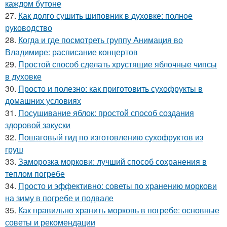
каждом бутоне
27.
Как долго сушить шиповник в духовке: полное
руководство
28.
Когда и где посмотреть группу Анимация во
Владимире: расписание концертов
29.
Простой способ сделать хрустящие яблочные чипсы
в духовке
30.
Просто и полезно: как приготовить сухофрукты в
домашних условиях
31.
Посушивание яблок: простой способ создания
здоровой закуски
32.
Пошаговый гид по изготовлению сухофруктов из
груш
33.
Заморозка моркови: лучший способ сохранения в
теплом погребе
34.
Просто и эффективно: советы по хранению моркови
на зиму в погребе и подвале
35.
Как правильно хранить морковь в погребе: основные
советы и рекомендации