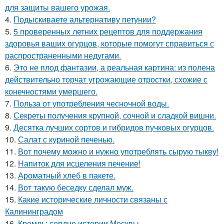
для защиты вашего урожая.
4.
Подыскиваете альтернативу петунии?
5.
5 проверенных летних рецептов для поддержания
здоровья ваших огурцов, которые помогут справиться с
распространенными недугами.
6.
Это не плод фантазии, а реальная картина: из полена
действительно торчат угрожающие отростки, схожие с
конечностями умершего.
7.
Польза от употребления чесночной воды.
8.
Секреты получения крупной, сочной и сладкой вишни.
9.
Десятка лучших сортов и гибридов пучковых огурцов.
10.
Салат с куриной печенью.
11.
Вот почему можно и нужно употреблять сырую тыкву!
12.
Напиток для исцеления печение!
13.
Ароматный хлеб в пакете.
14.
Вот такую беседку сделал муж.
15.
Какие исторические личности связаны с
Калининградом
16.
Кремль: сердце истории Москвы