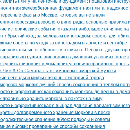
к залить плиту на ленточный фундамент: пошаговая инстру
нолитная железобетонная фундаментная плита: надежность
тересные факты о Москве, которые вы не знали
енняя пересадка взрослого винограда: основные правила 
кие исторические события оказали наибольшее влияние на
нтябрьский уход за молодым виноградом: советы для обил
жные советы по уходу за виноградом в августе и сентябре
кие уникальные особенности отличают Пензу от других гор
к правильно сушить шиповник в домашних условиях: полез
к сушить шиповник в домашних условиях правильно: прост
к Чиж & Co Самара стал символом самарской музыки
кие легенды и мифы связаны с историей города
морозка моркови: лучший способ сохранения в теплом пог
осто и эффективно: как сохранить морковь до весны в дом
к правильно хранить морковь в пакетах на зиму
осто и эффективно: как я выбрал для себя вариант зимнег
креты долговременного хранения моркови в песке
одолжительное хранение яблок: подходы и советы
мние яблоки: проверенные способы сохранения