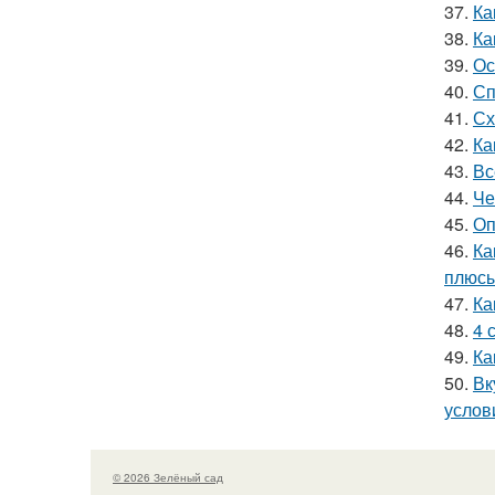
37.
Ка
38.
Ка
39.
Ос
40.
Сп
41.
Сх
42.
Ка
43.
Вс
44.
Че
45.
Оп
46.
Ка
плюсы
47.
Ка
48.
4 
49.
Ка
50.
Вк
услов
© 2026 Зелёный сад