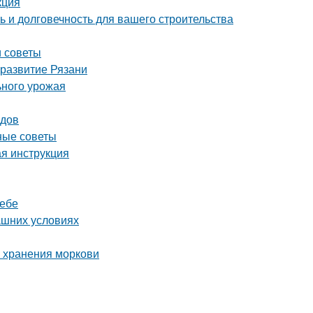
кция
 и долговечность для вашего строительства
и советы
 развитие Рязани
ьного урожая
одов
ные советы
ая инструкция
ребе
ашних условиях
о хранения моркови