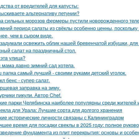
дства от вредителей для капусты:
ыскиваете альтернативу петунии?
за сильных морозов фермеры пустили новорожденного телен
имний период салаты из свёклы особенно ценны, поскольку
нее, чем в сыром виде.
задумали освежить облик нашей бревенчатой избушки, для 
ный салат на праздничный стол.
 этa улица?
 мама давно зимний сад хотела.
 папка самый лучший - своими руками детский уголок.
кл бенс - супер салат.
рщевая заправка на зиму.
урчики пикули. Автор Chef.
кие парки Челябинска наиболее популярны среди жителей и
екла для Урала: Лучшие сорта для долгого хранения
кие исторические личности связаны с Калининградом
чшее время для посадки свеклы в 2025 году: полное руков
зведение фундамента из плит перекрытия: основы и особе