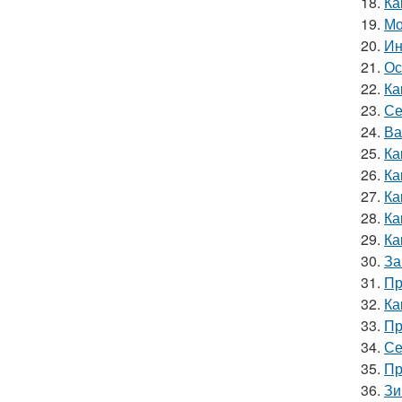
18.
Ка
19.
Мо
20.
Ин
21.
Ос
22.
Ка
23.
Се
24.
Ва
25.
Ка
26.
Ка
27.
Ка
28.
Ка
29.
Ка
30.
За
31.
Пр
32.
Ка
33.
Пр
34.
Се
35.
Пр
36.
Зи