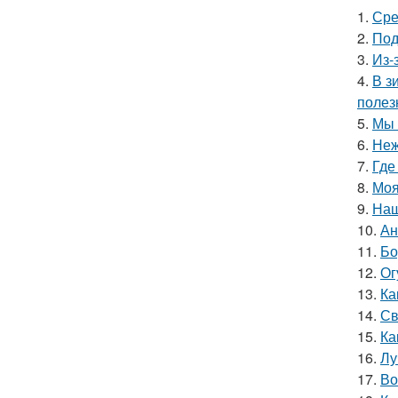
1.
Сре
2.
Под
3.
Из-
4.
В з
полез
5.
Мы 
6.
Неж
7.
Где
8.
Моя
9.
Наш
10.
Ан
11.
Бо
12.
Ог
13.
Ка
14.
Св
15.
Ка
16.
Лу
17.
Во