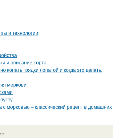
пы и технологии
войства
ки и описание сорта
о копать грядки лопатой и когда это делать,
ния моркови
сками
апусту
а с морковью – классический рецепт в домашних
язь