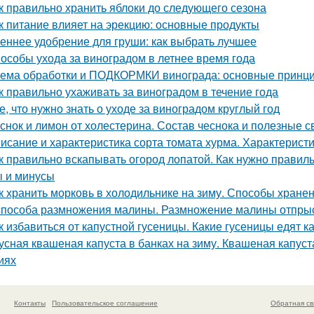
к правильно хранить яблоки до следующего сезона
к питание влияет на эрекцию: основные продукты
еннее удобрение для груши: как выбрать лучшее
особы ухода за виноградом в летнее время года
ема обработки и ПОДКОРМКИ винограда: основные принци
к правильно ухаживать за виноградом в течение года
е, что нужно знать о уходе за виноградом круглый год
снок и лимон от холестерина. Состав чеснока и полезные с
исание и характеристика сорта томата хурма. Характеристи
к правильно вскапывать огород лопатой. Как нужно правильн
 и минусы
к хранить морковь в холодильнике на зиму. Способы хране
способа размножения малины. Размножение малины отпры
к избавиться от капустной гусеницы. Какие гусеницы едят к
усная квашеная капуста в банках на зиму. Квашеная капуст
иях
Контакты
Пользовательское соглашение
Обратная св