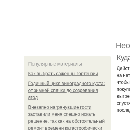
Нео
Куд
Популярные материалы
Дейст
Как выбрать саженцы гортензии
на не
чтобы
Годичный цикл виноградного куста:
покуп
от зимней спячки до созревания
выгре
ягод
спуст
Внезапно нагрянувшие гости
после
заставили меня спешно искать
решение, так как на обстоятельный
ремонт времени катастрофически