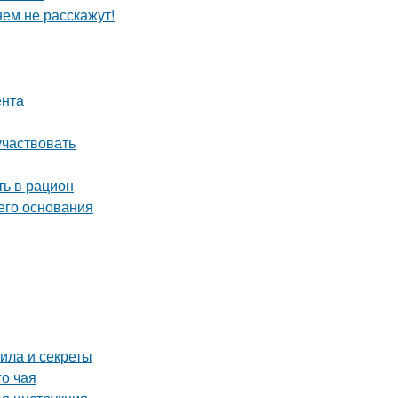
нем не расскажут!
ента
участвовать
ть в рацион
его основания
ила и секреты
го чая