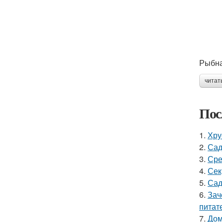
Рыбна
читат
Пос
1.
Хру
2.
Сад
3.
Сре
4.
Сек
5.
Сад
6.
Зач
питат
7.
Дом