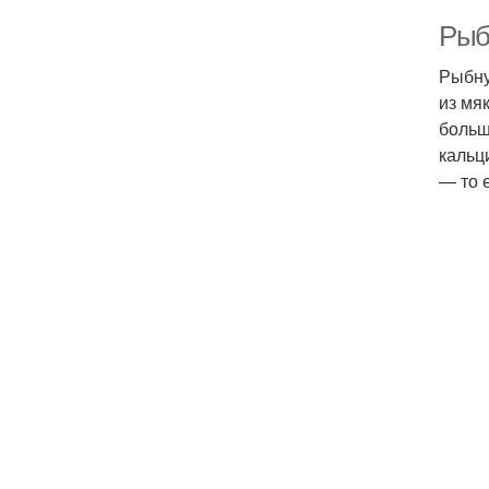
Рыбь
Рыбну
из мя
больш
кальц
— то 