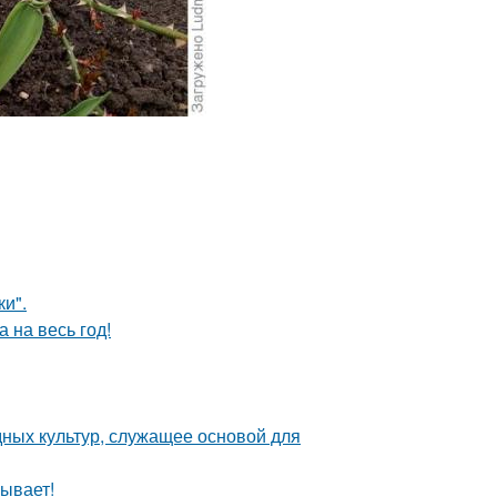
и".
 на весь год!
ных культур, служащее основой для
ывает!