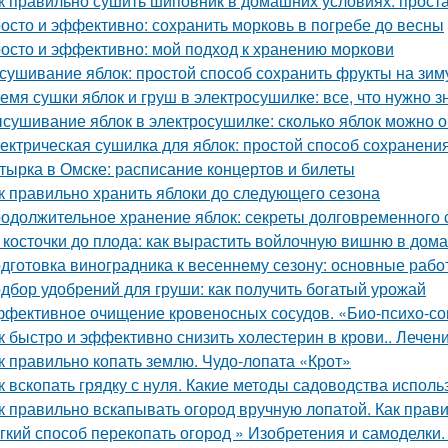
к правильно сушить шиповник в домашних условиях: прост
осто и эффективно: сохранить морковь в погребе до весны
осто и эффективно: мой подход к хранению моркови
сушивание яблок: простой способ сохранить фрукты на зим
емя сушки яблок и груш в электросушилке: все, что нужно з
сушивание яблок в электросушилке: сколько яблок можно о
ектрическая сушилка для яблок: простой способ сохранени
тырка в Омске: расписание концертов и билеты
к правильно хранить яблоки до следующего сезона
одолжительное хранение яблок: секреты долговременного
 косточки до плода: как вырастить войлочную вишню в дом
дготовка виноградника к весеннему сезону: основные раб
дбор удобрений для груши: как получить богатый урожай
фективное очищение кровеносных сосудов. «Био-психо-со
к быстро и эффективно снизить холестерин в крови.. Лече
к правильно копать землю. Чудо-лопата «Крот»
к вскопать грядку с нуля. Какие методы садоводства исполь
к правильно вскапывать огород вручную лопатой. Как прав
гкий способ перекопать огород » Изобретения и самоделки