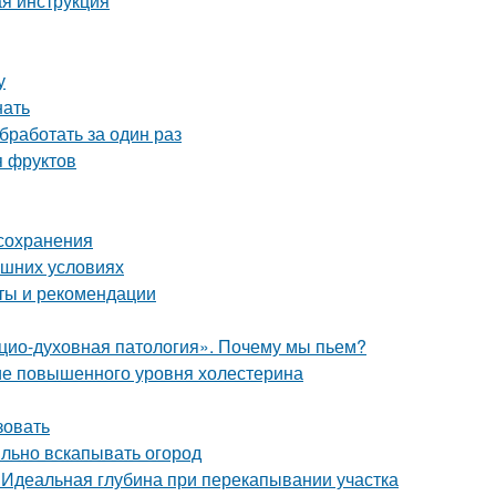
ая инструкция
у
нать
бработать за один раз
я фруктов
 сохранения
ашних условиях
оты и рекомендации
цио-духовная патология». Почему мы пьем?
ние повышенного уровня холестерина
зовать
ильно вскапывать огород
. Идеальная глубина при перекапывании участка