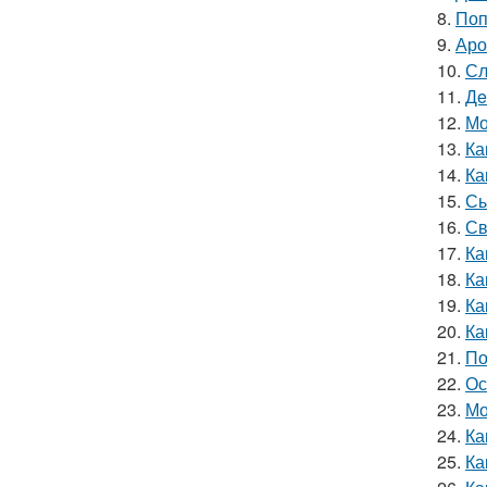
8.
Поп
9.
Аро
10.
Сл
11.
Дe
12.
Мо
13.
Ка
14.
Ка
15.
Сы
16.
Св
17.
Ка
18.
Ка
19.
Ка
20.
Ка
21.
По
22.
Ос
23.
Мо
24.
Ка
25.
Ка