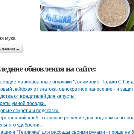
я мука
ь дальше →
ледние обновления на сайте:
стящие маринованные огурчики ", внимание, Только С Грядк
овый лайфхак от знатока: однократное нанесение - и защита
дства от вредителей для капусты:
реты умной посадки.
овые секреты и подсказки.
ерствевший хлеб - отличное решение для подкормки огород
ельного удобрения.
ашняя "Тепличка" для рассады своими руками - проще не б