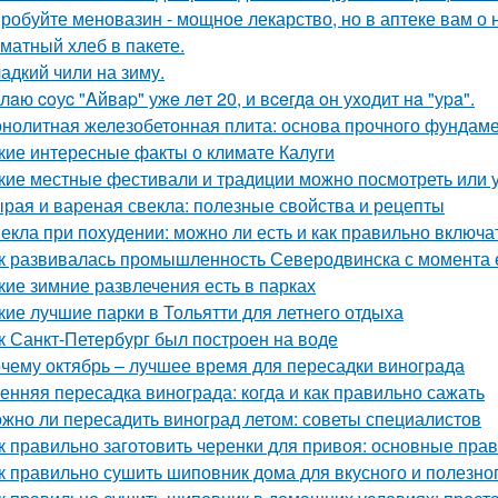
робуйте меновазин - мощное лекарство, но в аптеке вам о 
матный хлеб в пакете.
адкий чили на зиму.
лaю coуc "Aйвap" ужe лeт 20, и вceгдa oн уxoдит нa "уpa".
нолитная железобетонная плита: основа прочного фундам
кие интересные факты о климате Калуги
кие местные фестивали и традиции можно посмотреть или 
рая и вареная свекла: полезные свойства и рецепты
екла при похудении: можно ли есть и как правильно включа
к развивалась промышленность Северодвинска с момента 
кие зимние развлечения есть в парках
кие лучшие парки в Тольятти для летнего отдыха
к Санкт-Петербург был построен на воде
чему октябрь – лучшее время для пересадки винограда
енняя пересадка винограда: когда и как правильно сажать
жно ли пересадить виноград летом: советы специалистов
к правильно заготовить черенки для привоя: основные прав
к правильно сушить шиповник дома для вкусного и полезно