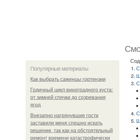
Смо
Сод
С
Популярные материалы
Ш
Как выбрать саженцы гортензии
С
Годичный цикл виноградного куста:
от зимней спячки до созревания
ягод
С
Внезапно нагрянувшие гости
Ш
заставили меня спешно искать
решение, так как на обстоятельный
ремонт времени катастрофически