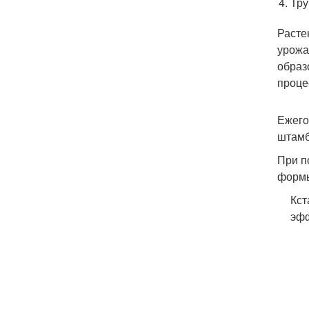
Тру
Расте
урожа
образ
проце
Ежего
штамб
При п
формы
Кст
эфф