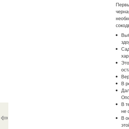
Первы
черна
необх
сокод
Выб
здо
Сад
хар
Это
ост
Вер
В р
Дал
Опо
В т
не 
⇦
В о
это