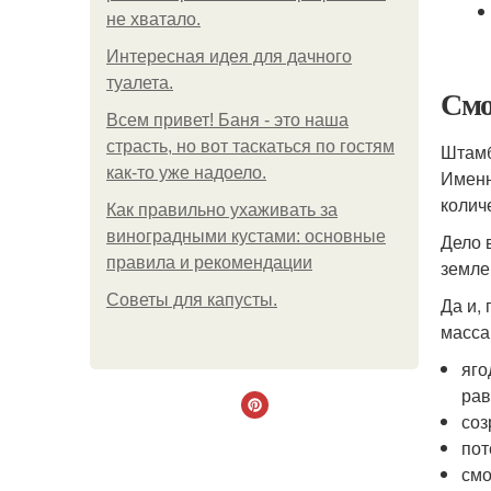
не хватало.
Интересная идея для дачного
туалета.
Смо
Всем привет! Баня - это наша
страсть, но вот таскаться по гостям
Штамб
как-то уже надоело.
Именн
колич
Как правильно ухаживать за
виноградными кустами: основные
Дело 
правила и рекомендации
земле,
Советы для капусты.
Да и,
масса
яго
рав
соз
пот
смо