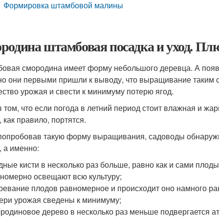
Формировка штамбовой малины
родина штамбовая посадка и уход. Пл
овая смородина имеет форму небольшого деревца. А появ
о они первыми пришли к выводу, что выращивание таким 
ество урожая и свести к минимуму потерю ягод.
в том, что если погода в летний период стоит влажная и жар
 как правило, портятся.
 попробовав такую форму выращивания, садоводы обнаружи
, а именно:
дные кисти в несколько раз больше, равно как и сами плоды
номерно освещают всю культуру;
ревание плодов равномерное и происходит оно намного ра
ери урожая сведены к минимуму;
родиновое дерево в несколько раз меньше подвергается а