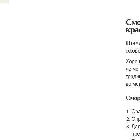
Смо
кра
Штамб
сформ
Хорош
легче
тради
до ме
Смор
Сра
Опр
Дал
пре