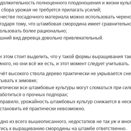
должительность полноценного плодоношения и жизни куль
 сбора урожая не требуется прилагать усилий;
ачестве посадочного материала можно использовать черено
годаря тому, что штамбовая смородина имеет сравнительн
ользовать более рационально;
шний вид деревца довольно привлекательный.
и этом стоит выделить, что у такой формы выращивания та
много, но они всё же есть, и этот момент следует учитыват
счёт высокого ствола дерево практически не укрывается сн
тывать к зимовке;
ктически все штамбовые культуры могут сломаться при сил
аботиться о прочных подпорах;
 правило, урожайность штамбовых культур снижается в неско
становить её практически невозможно.
идно из всего вышеописанного, недостатков не так уж и мног
тись к выращиванию смородины на штамбе ответственно.