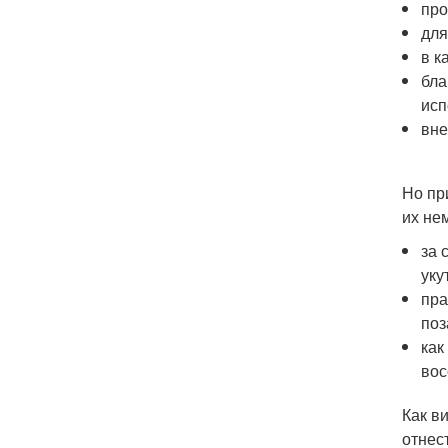
про
для
в к
бла
исп
вне
Но пр
их не
за 
уку
пра
поз
как
вос
Как в
отнес