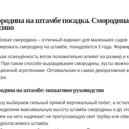
родина на штамбе посадка. Смородина 
сиво
овая смородина – отличный вариант для маленьких садов 
ировать смородину на штамбе, понадобится 3 года. Формир
ая освещённость веток положительно влияет на размер и к
. При таком способе выращивания смородины, кусты можно с
ционной агротехнике. Оптимальная и самая декоративная 
тра.
одина на штамбе: пошаговое руководство
зу выбираем сильный прямой вертикальный побег, а осталь
еделяем максимальную высоту штамба смородины и до этой
ее на него надевают не пропускающую свет трубку или об
дполагаемого штамба.