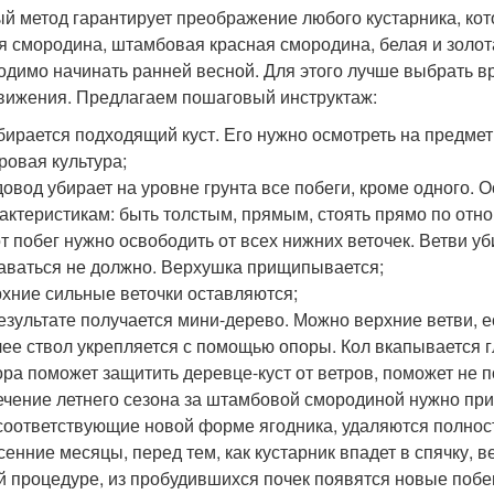
й метод гарантирует преображение любого кустарника, кот
я смородина, штамбовая красная смородина, белая и золот
одимо начинать ранней весной. Для этого лучше выбрать вр
вижения. Предлагаем пошаговый инструктаж:
ирается подходящий куст. Его нужно осмотреть на предмет
ровая культура;
овод убирает на уровне грунта все побеги, кроме одного. 
актеристикам: быть толстым, прямым, стоять прямо по отн
т побег нужно освободить от всех нижних веточек. Ветви у
аваться не должно. Верхушка прищипывается;
хние сильные веточки оставляются;
езультате получается мини-дерево. Можно верхние ветви, 
ее ствол укрепляется с помощью опоры. Кол вкапывается г
ра поможет защитить деревце-куст от ветров, поможет не п
ечение летнего сезона за штамбовой смородиной нужно при
соответствующие новой форме ягодника, удаляются полнос
сенние месяцы, перед тем, как кустарник впадет в спячку,
й процедуре, из пробудившихся почек появятся новые побе