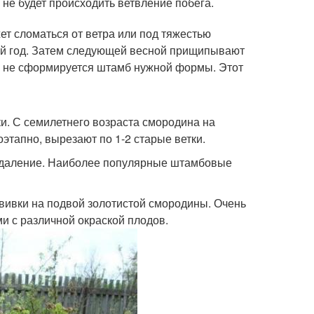
х не будет происходить ветвление побега.
ет сломаться от ветра или под тяжестью
й год. Затем следующей весной прищипывают
ка не сформируется штамб нужной формы. Этот
и. С семилетнего возраста смородина на
тапно, вырезают по 1-2 старые ветки.
 удаление. Наиболее популярные штамбовые
ивки на подвой золотистой смородины. Очень
и с различной окраской плодов.