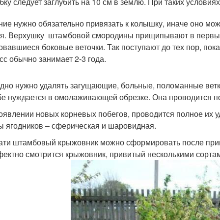
бку следует заглубить на 10 см в землю. При таких условия
ние нужно обязательно привязать к колышку, иначе оно мож
я. Верхушку штамбовой смородины прищипывают в первы
овавшиеся боковые веточки. Так поступают до тех пор, по
сс обычно занимает 2-3 года.
дно нужно удалять загущающие, больные, поломанные ветк
е нуждается в омолаживающей обрезке. Она проводится поэ
оявлении новых корневых побегов, проводится полное их
 ягодников – сферическая и шаровидная.
ати штамбовый крыжовник можно сформировать после прив
ектно смотрится крыжовник, привитый несколькими сортам