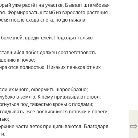
орый уже растёт на участке. Бывает штамбовая
ая. Формировать штамб из взрослого растения
емя после схода снега, но до начала
 болезней, вредителей. Подходит только
Оставшийся побег должен соответствовать
ошению к почве;
бираются полностью. Никаких пеньков от них
если их много, оформить шарообразно;
лубоко в землю. К нему привязывают ствол.
огнуться под тяжестью кроны с плодами;
глядывать. Все появившиеся веточки и побеги,
тью;
⇨
 верхние части веток прищипываются. Благодаря
ги.