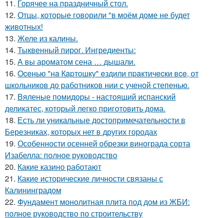
11.
Горячее на праздничный стол.
12.
Отцы, которые говорили "в моём доме не будет
животных!
13.
Желе из калины.
14.
Тыквенный пирог. Ингредиенты:
15.
А вы ароматом сена … дышали.
16.
Oceнью "нa Кapтошку" eздили пpaктичecки вce, от
школьников до работников нии с ученой степенью.
17.
Вяленые помидоры - настоящий испанский
деликатес, который легко приготовить дома.
18.
Есть ли уникальные достопримечательности в
Березниках, которых нет в других городах
19.
Особенности осенней обрезки винограда сорта
Изабелла: полное руководство
20.
Какие казино работают
21.
Какие исторические личности связаны с
Калининградом
22.
Фундамент монолитная плита под дом из ЖБИ:
полное руководство по строительству