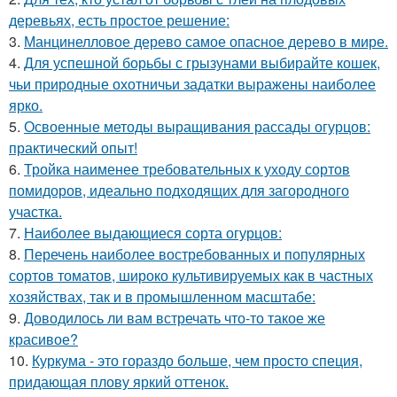
деревьях, есть простое решение:
3.
Манцинелловое дерево самое опасное дерево в мире.
4.
Для успешной борьбы с грызунами выбирайте кошек,
чьи природные охотничьи задатки выражены наиболее
ярко.
5.
Освоенные методы выращивания рассады огурцов:
практический опыт!
6.
Тройка наименее требовательных к уходу сортов
помидоров, идеально подходящих для загородного
участка.
7.
Наиболее выдающиеся сорта огурцов:
8.
Перечень наиболее востребованных и популярных
сортов томатов, широко культивируемых как в частных
хозяйствах, так и в промышленном масштабе:
9.
Доводилось ли вам встречать что-то такое же
красивое?
10.
Куркума - это гораздо больше, чем просто специя,
придающая плову яркий оттенок.