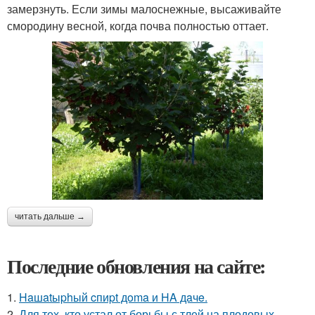
замерзнуть. Если зимы малоснежные, высаживайте
смородину весной, когда почва полностью оттает.
читать дальше →
Последние обновления на сайте:
1.
Haшatыphый cпиpt дoma и HA дaчe.
2.
Для тех, кто устал от борьбы с тлей на плодовых