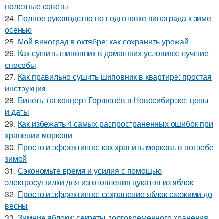
полезные советы
24.
Полное руководство по подготовке винограда к зиме
осенью
25.
Мой виноград в октябре: как сохранить урожай
26.
Как сушить шиповник в домашних условиях: лучшие
способы
27.
Как правильно сушить шиповник в квартире: простая
инструкция
28.
Билеты на концерт Горшенёв в Новосибирске: цены
и даты
29.
Как избежать 4 самых распространенных ошибок при
хранении моркови
30.
Просто и эффективно: как хранить морковь в погребе
зимой
31.
Сэкономьте время и усилия с помощью
электросушилки для изготовления цукатов из яблок
32.
Просто и эффективно: сохранение яблок свежими до
весны
33.
Зимние яблоки: секреты долговременного хранения