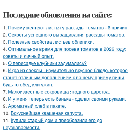
Последние обновления на сайте:
1.
Почему желтеют листья у рассады томатов - 6 причин.
2.
Секреты успешного выращивания рассады томатов.
3.
Полезные свойства листьев облепихи.
4.
Оптимальное время для посева томатов в 2026 году:
советы и личный опыт.
5.
О пересадке клубники задумались?
6.
Икра из свёклы - изумительно вкусное блюдо, которое
станет отличным дополнением к вашему приёму пищи,
будь то обед или ужин.
7.
Малоизвестные сокровища ягодного царства.
8.
И у меня теперь есть банька - сделал своими руками.
9.
Ароматный хлеб в пакете.
10.
Вскуснейшая квашеная капуста.
11.
Купили старый дом и преобразили его до
неузнаваемости.