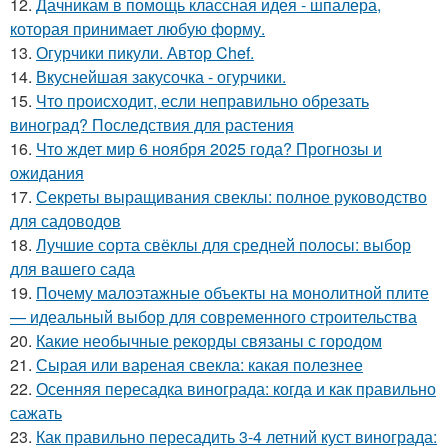
12.
Дачникам в помощь классная идея - шпалера,
которая принимает любую форму.
13.
Огурчики пикули. Автор Chef.
14.
Вкуснейшая закусочка - огурчики.
15.
Что происходит, если неправильно обрезать
виноград? Последствия для растения
16.
Что ждет мир 6 ноября 2025 года? Прогнозы и
ожидания
17.
Секреты выращивания свеклы: полное руководство
для садоводов
18.
Лучшие сорта свёклы для средней полосы: выбор
для вашего сада
19.
Почему малоэтажные объекты на монолитной плите
— идеальный выбор для современного строительства
20.
Какие необычные рекорды связаны с городом
21.
Сырая или вареная свекла: какая полезнее
22.
Осенняя пересадка винограда: когда и как правильно
сажать
23.
Как правильно пересадить 3-4 летний куст винограда: