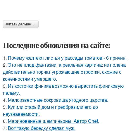
читать дальше →
Последние обновления на сайте:
1.
Почему желтеют листья у рассады томатов - 6 причин.
2.
Это не плод фантазии, а реальная картина: из полена
действительно торчат угрожающие отростки, схожие с
конечностями умершего.
3.
Из косточки финика возможно вырастить финиковую
пальму.
4.
Малоизвестные сокровища ягодного царства.
5.
Купили старый дом и преобразили его до
неузнаваемости.
6.
Маринованные шампиньоны. Автор Chef.
7.
Вот такую беседку сделал муж.