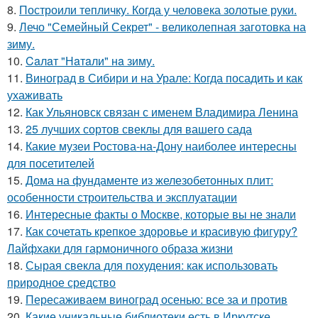
8.
Построили тепличку. Когда у человека золотые руки.
9.
Лечо "Семейный Секрет" - великолепная заготовка на
зиму.
10.
Caлaт "Нaтaли" нa зиму.
11.
Виноград в Сибири и на Урале: Когда посадить и как
ухаживать
12.
Как Ульяновск связан с именем Владимира Ленина
13.
25 лучших сортов свеклы для вашего сада
14.
Какие музеи Ростова-на-Дону наиболее интересны
для посетителей
15.
Дома на фундаменте из железобетонных плит:
особенности строительства и эксплуатации
16.
Интересные факты о Москве, которые вы не знали
17.
Как сочетать крепкое здоровье и красивую фигуру?
Лайфхаки для гармоничного образа жизни
18.
Сырая свекла для похудения: как использовать
природное средство
19.
Пересаживаем виноград осенью: все за и против
20.
Какие уникальные библиотеки есть в Иркутске