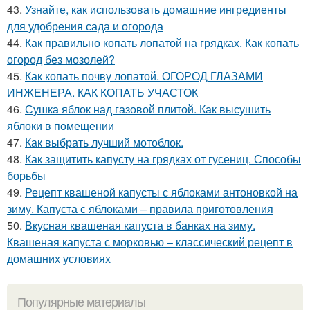
43.
Узнайте, как использовать домашние ингредиенты
для удобрения сада и огорода
44.
Как правильно копать лопатой на грядках. Как копать
огород без мозолей?
45.
Как копать почву лопатой. ОГОРОД ГЛАЗАМИ
ИНЖЕНЕРА. КАК КОПАТЬ УЧАСТОК
46.
Сушка яблок над газовой плитой. Как высушить
яблоки в помещении
47.
Как выбрать лучший мотоблок.
48.
Как защитить капусту на грядках от гусениц. Способы
борьбы
49.
Рецепт квашеной капусты с яблоками антоновкой на
зиму. Капуста с яблоками – правила приготовления
50.
Вкусная квашеная капуста в банках на зиму.
Квашеная капуста с морковью – классический рецепт в
домашних условиях
Популярные материалы