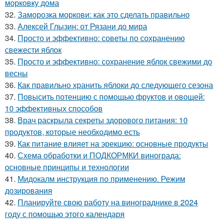
морковку дома
32.
Заморозка моркови: как это сделать правильно
33.
Алексей Глызин: от Рязани до мира
34.
Просто и эффективно: советы по сохранению
свежести яблок
35.
Просто и эффективно: сохранение яблок свежими до
весны
36.
Как правильно хранить яблоки до следующего сезона
37.
Повысить потенцию с помощью фруктов и овощей:
10 эффективных способов
38.
Врач раскрыла секреты здорового питания: 10
продуктов, которые необходимо есть
39.
Как питание влияет на эрекцию: основные продукты
40.
Схема обработки и ПОДКОРМКИ винограда:
основные принципы и технологии
41.
Мидокалм инструкция по применению. Режим
дозирования
42.
Планируйте свою работу на винограднике в 2024
году с помощью этого календаря