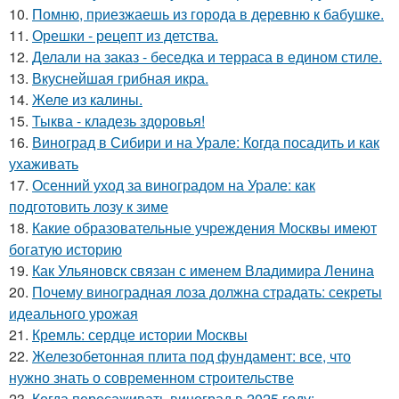
10.
Помню, приезжаешь из города в деревню к бабушке.
11.
Орешки - рецепт из детства.
12.
Делали на заказ - беседка и терраса в едином стиле.
13.
Вкуснейшая грибная икра.
14.
Желе из калины.
15.
Тыква - кладезь здоровья!
16.
Виноград в Сибири и на Урале: Когда посадить и как
ухаживать
17.
Осенний уход за виноградом на Урале: как
подготовить лозу к зиме
18.
Какие образовательные учреждения Москвы имеют
богатую историю
19.
Как Ульяновск связан с именем Владимира Ленина
20.
Почему виноградная лоза должна страдать: секреты
идеального урожая
21.
Кремль: сердце истории Москвы
22.
Железобетонная плита под фундамент: все, что
нужно знать о современном строительстве
23.
Когда пересаживать виноград в 2025 году: