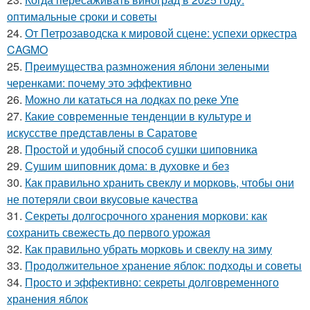
оптимальные сроки и советы
24.
От Петрозаводска к мировой сцене: успехи оркестра
CAGMO
25.
Преимущества размножения яблони зелеными
черенками: почему это эффективно
26.
Можно ли кататься на лодках по реке Упе
27.
Какие современные тенденции в культуре и
искусстве представлены в Саратове
28.
Простой и удобный способ сушки шиповника
29.
Сушим шиповник дома: в духовке и без
30.
Как правильно хранить свеклу и морковь, чтобы они
не потеряли свои вкусовые качества
31.
Секреты долгосрочного хранения моркови: как
сохранить свежесть до первого урожая
32.
Как правильно убрать морковь и свеклу на зиму
33.
Продолжительное хранение яблок: подходы и советы
34.
Просто и эффективно: секреты долговременного
хранения яблок