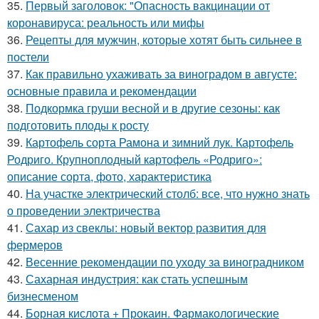
35.
Первый заголовок: "Опасность вакцинации от
коронавируса: реальность или мифы
36.
Рецепты для мужчин, которые хотят быть сильнее в
постели
37.
Как правильно ухаживать за виноградом в августе:
основные правила и рекомендации
38.
Подкормка груши весной и в другие сезоны: как
подготовить плоды к росту
39.
Картофель сорта Рамона и зимний лук. Картофель
Родриго. Крупноплодный картофель «Родриго»:
описание сорта, фото, характеристика
40.
На участке электрический столб: все, что нужно знать
о проведении электричества
41.
Сахар из свеклы: новый вектор развития для
фермеров
42.
Весенние рекомендации по уходу за виноградником
43.
Сахарная индустрия: как стать успешным
бизнесменом
44.
Борная кислота + Прокаин. Фармакологические