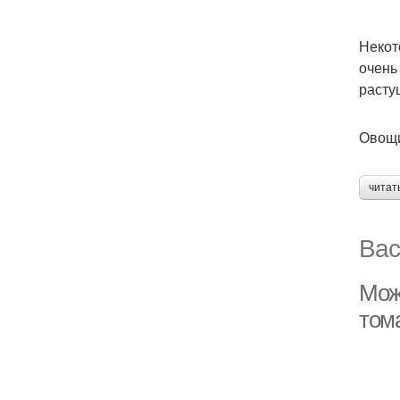
Некот
очень
расту
Овощи
читат
Вас
Мож
том