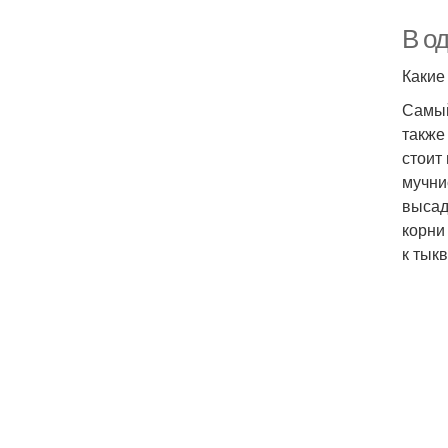
В о
Какие
Самый
также
стоит
мучни
высад
корни
к тык