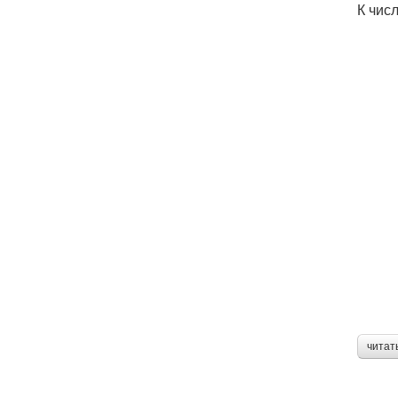
К чис
читат