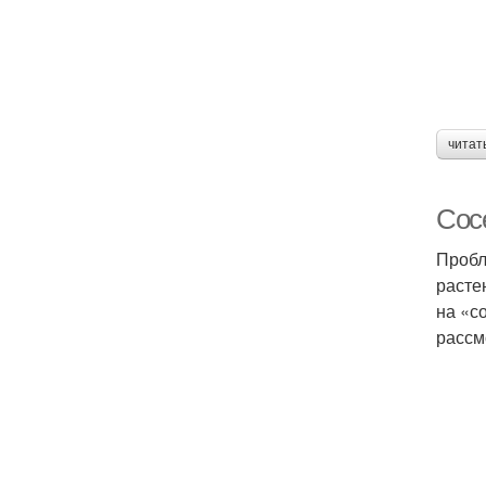
читат
Сос
Пробл
расте
на «с
рассм