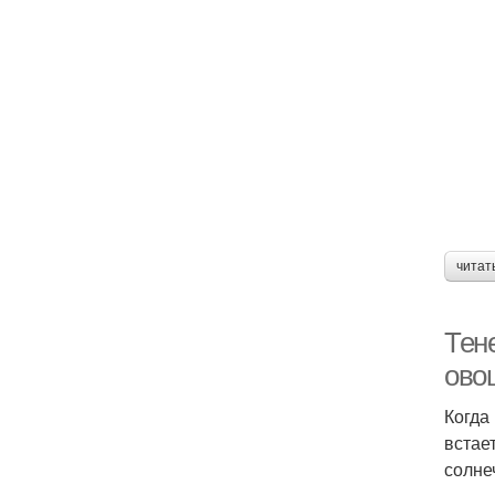
читат
Тен
ово
Когда
встае
солне