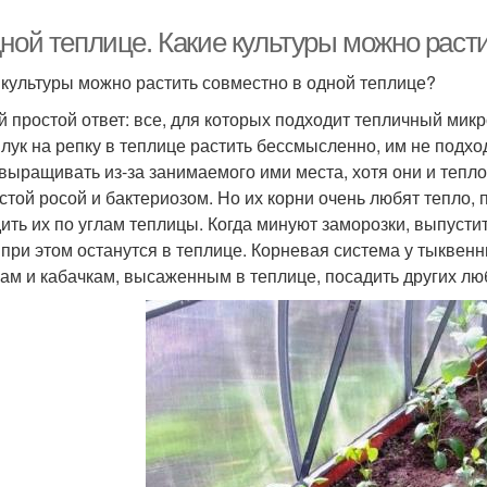
дной теплице. Какие культуры можно раст
 культуры можно растить совместно в одной теплице?
 простой ответ: все, для которых подходит тепличный микр
 лук на репку в теплице растить бессмысленно, им не подхо
 выращивать из-за занимаемого ими места, хотя они и тепл
стой росой и бактериозом. Но их корни очень любят тепло, 
ить их по углам теплицы. Когда минуют заморозки, выпусти
 при этом останутся в теплице. Корневая система у тыквен
вам и кабачкам, высаженным в теплице, посадить других лю