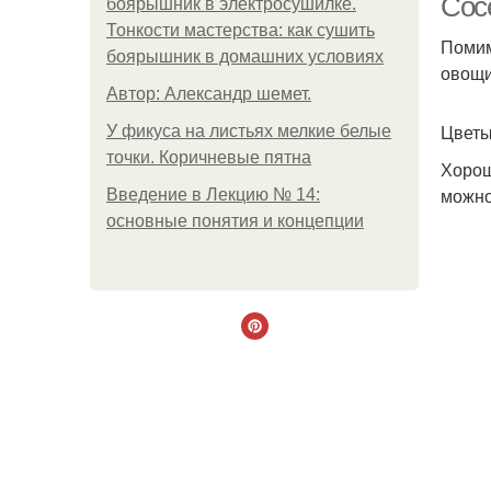
Сос
боярышник в электросушилке.
Тонкости мастерства: как сушить
Помим
боярышник в домашних условиях
овощи
Автор: Александр шемет.
Цветы
У фикуса на листьях мелкие белые
точки. Коричневые пятна
Хорош
можно
Введение в Лекцию № 14:
основные понятия и концепции