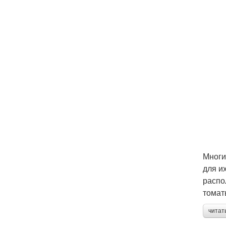
Многи
для и
распо
томат
читат