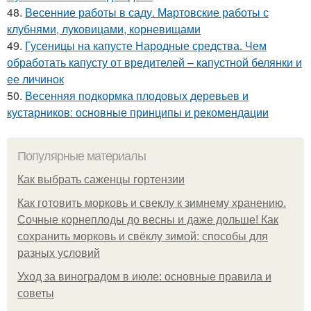
48.
Весенние работы в саду. Мартовские работы с
клубнями, луковицами, корневищами
49.
Гусеницы на капусте Народные средства. Чем
обработать капусту от вредителей – капустной белянки и
ее личинок
50.
Весенняя подкормка плодовых деревьев и
кустарников: основные принципы и рекомендации
Популярные материалы
Как выбрать саженцы гортензии
Как готовить морковь и свеклу к зимнему хранению.
Сочные корнеплоды до весны и даже дольше! Как
сохранить морковь и свёклу зимой: способы для
разных условий
Уход за виноградом в июле: основные правила и
советы