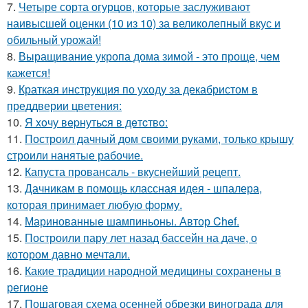
7.
Четыре сорта огурцов, которые заслуживают
наивысшей оценки (10 из 10) за великолепный вкус и
обильный урожай!
8.
Выращивание укропа дома зимой - это проще, чем
кажется!
9.
Краткая инструкция по уходу за декабристом в
преддверии цветения:
10.
Я xoчу вepнутьcя в дeтcтвo:
11.
Построил дачный дом своими руками, только крышу
строили нанятые рабочие.
12.
Капуста провансаль - вкуснейший рецепт.
13.
Дачникам в помощь классная идея - шпалера,
которая принимает любую форму.
14.
Маринованные шампиньоны. Автор Chef.
15.
Построили пару лет назад бассейн на даче, о
котором давно мечтали.
16.
Какие традиции народной медицины сохранены в
регионе
17.
Пошаговая схема осенней обрезки винограда для