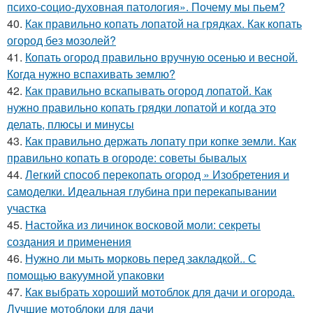
психо-социо-духовная патология». Почему мы пьем?
40.
Как правильно копать лопатой на грядках. Как копать
огород без мозолей?
41.
Копать огород правильно вручную осенью и весной.
Когда нужно вспахивать землю?
42.
Как правильно вскапывать огород лопатой. Как
нужно правильно копать грядки лопатой и когда это
делать, плюсы и минусы
43.
Как правильно держать лопату при копке земли. Как
правильно копать в огороде: советы бывалых
44.
Легкий способ перекопать огород » Изобретения и
самоделки. Идеальная глубина при перекапывании
участка
45.
Настойка из личинок восковой моли: секреты
создания и применения
46.
Нужно ли мыть морковь перед закладкой.. С
помощью вакуумной упаковки
47.
Как выбрать хороший мотоблок для дачи и огорода.
Лучшие мотоблоки для дачи