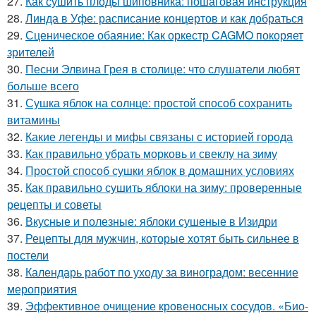
27.
Как сушить плоды шиповника: пошаговая инструкция
28.
Линда в Уфе: расписание концертов и как добраться
29.
Сценическое обаяние: Как оркестр CAGMO покоряет
зрителей
30.
Песни Элвина Грея в столице: что слушатели любят
больше всего
31.
Сушка яблок на солнце: простой способ сохранить
витамины
32.
Какие легенды и мифы связаны с историей города
33.
Как правильно убрать морковь и свеклу на зиму
34.
Простой способ сушки яблок в домашних условиях
35.
Как правильно сушить яблоки на зиму: проверенные
рецепты и советы
36.
Вкусные и полезные: яблоки сушеные в Изидри
37.
Рецепты для мужчин, которые хотят быть сильнее в
постели
38.
Календарь работ по уходу за виноградом: весенние
мероприятия
39.
Эффективное очищение кровеносных сосудов. «Био-