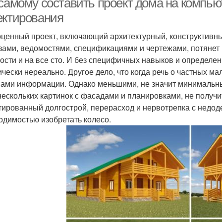
 самому составить проект дома на компь
ектирования
ценный проект, включающий архитектурный, конструктивны
зами, ведомостями, спецификациями и чертежами, потянет м
ости и на все сто. И без специфичных навыков и определен
ически нереально. Другое дело, что когда речь о частных 
ами информации. Однако меньшими, не значит минимальными
 нескольких картинок с фасадами и планировками, не получит
тированный долгострой, перерасход и нервотрепка с недод
одимостью изобретать колесо.