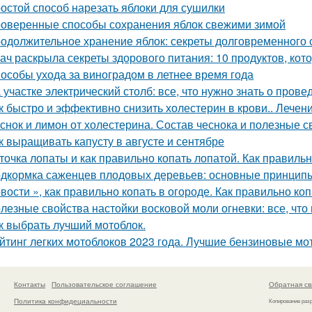
остой способ нарезать яблоки для сушилки
оверенные способы сохранения яблок свежими зимой
одолжительное хранение яблок: секреты долговременного
ач раскрыла секреты здорового питания: 10 продуктов, кот
особы ухода за виноградом в летнее время года
 участке электрический столб: все, что нужно знать о пров
к быстро и эффективно снизить холестерин в крови.. Лече
снок и лимон от холестерина. Состав чеснока и полезные с
к выращивать капусту в августе и сентябре
точка лопаты и как правильно копать лопатой. Как правильн
дкормка саженцев плодовых деревьев: основные принцип
вости », как правильно копать в огороде. Как правильно коп
лезные свойства настойки восковой моли огневки: все, что
к выбрать лучший мотоблок.
йтинг легких мотоблоков 2023 года. Лучшие бензиновые мо
Контакты
Пользовательское соглашение
Обратная св
Политика конфидециальности
Копирование раз