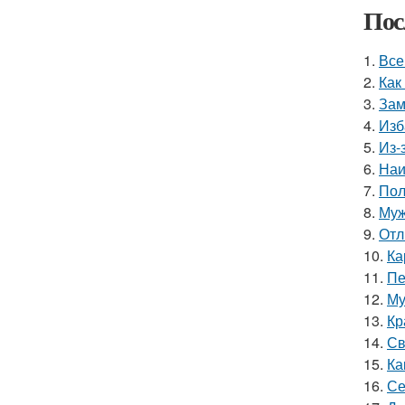
Пос
1.
Все
2.
Как
3.
Зам
4.
Изб
5.
Из-
6.
Наи
7.
Пол
8.
Муж
9.
Отл
10.
Ка
11.
Пе
12.
Му
13.
Кр
14.
Св
15.
Ка
16.
Се