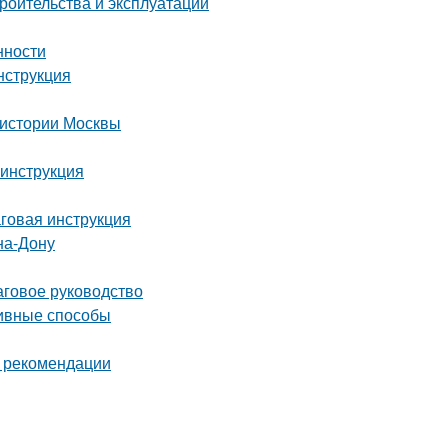
роительства и эксплуатации
нности
нструкция
 истории Москвы
 инструкция
аговая инструкция
на-Дону
аговое руководство
тивные способы
и рекомендации