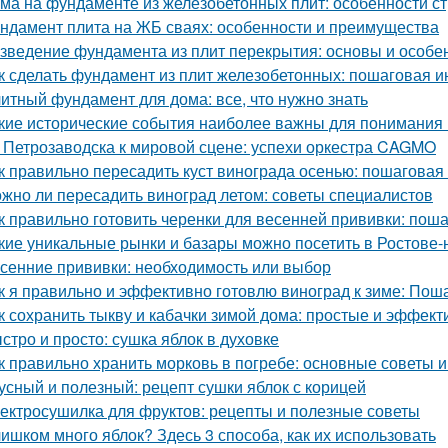
ма на фундаменте из железобетонных плит: особенности ст
ндамент плита на ЖБ сваях: особенности и преимущества
зведение фундамента из плит перекрытия: основы и особе
к сделать фундамент из плит железобетонных: пошаговая и
итный фундамент для дома: все, что нужно знать
кие исторические события наиболее важны для понимания
 Петрозаводска к мировой сцене: успехи оркестра CAGMO
к правильно пересадить куст винограда осенью: пошаговая
жно ли пересадить виноград летом: советы специалистов
к правильно готовить черенки для весенней прививки: пош
кие уникальные рынки и базары можно посетить в Ростове-
сенние прививки: необходимость или выбор
к я правильно и эффективно готовлю виноград к зиме: Пош
к сохранить тыкву и кабачки зимой дома: простые и эффек
стро и просто: сушка яблок в духовке
к правильно хранить морковь в погребе: основные советы 
усный и полезный: рецепт сушки яблок с корицей
ектросушилка для фруктов: рецепты и полезные советы
ишком много яблок? Здесь 3 способа, как их использовать