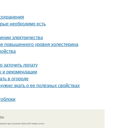
 сохранения
орые необходимо есть
едении электричества
ние повышенного уровня холестерина
войства
о заточить лопату
ы и рекомендации
ать в огороде
 нужно знать о ее полезных свойствах
тоблоки
язь
решено при указании обратной гиперссылки.