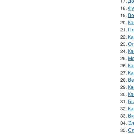
17.
До
18.
Фу
19.
Во
20.
Ка
21.
Пл
22.
Ка
23.
От
24.
Ка
25.
Мо
26.
Ка
27.
Ка
28.
Ве
29.
Ка
30.
Ка
31.
Бы
32.
Ка
33.
Вк
34.
Эл
35.
Сл