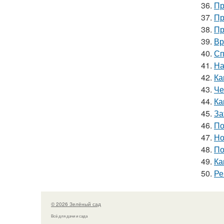
36.
Пр
37.
Пр
38.
Пр
39.
Вр
40.
Сп
41.
На
42.
Ка
43.
Че
44.
Ка
45.
За
46.
По
47.
Но
48.
По
49.
Ка
50.
Ре
© 2026 Зелёный сад
Всё для дачи и сада