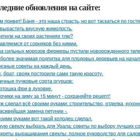
ледние обновления на сайте:
м привет! Баня - это наша страсть, но вот таскаться по гост
 вырастить вкусную жимолость.
етили на своих растениях тлю?
авляемся от сорняков без химии.
за сильных морозов фермеры пустили новорожденного телен
более значимая подпитка для плодовых деревьев на начал
езные советы на каждый день.
, брат, свояк построили сами такую красоту.
ичные пучковые сорта огурцов:
ртошка фри в духовке.
рчики на зиму за 15 минут - сохраняйте рецепт!
ж сделал всё своими руками: строительство, отделка, кухонн
асивейшая замена петунии -.
оими руками вот такой колодец сделал.
кую свеклу выбрать для Урала: советы по выбору лучших с
креты выращивания свеклы: полное руководство для садо