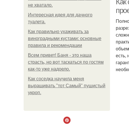
Как
не хватало.
про
Интересная идея для дачного
Полно
туалета.
разре
Как правильно ухаживать за
сложн
виноградными кустами: основные
практ
правила и рекомендации
объем
есть,
Всем привет! Баня - это наша
гаран
страсть, но вот таскаться по гостям
необх
как-то уже надоело.
Как соседка научила меня
выращивать "тот Самый" пушистый
укроп.