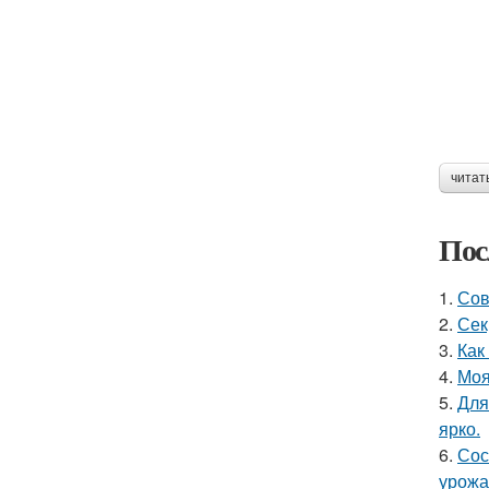
читат
Пос
1.
Сов
2.
Сек
3.
Как
4.
Моя
5.
Для
ярко.
6.
Сос
урожа