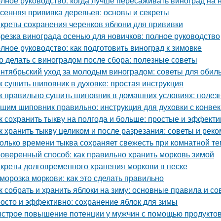
лное руководство: когда лучше пересаживать виноград на 
сенняя прививка деревьев: основы и секреты
креты сохранения черенков яблони для прививки
резка винограда осенью для новичков: полное руководство
лное руководство: как подготовить виноград к зимовке
о делать с виноградом после сбора: полезные советы
нтябрьский уход за молодым виноградом: советы для обил
к сушить шиповник в духовке: простая инструкция
к правильно сушить шиповник в домашних условиях: полез
шим шиповник правильно: инструкция для духовки с конве
к сохранить тыкву на полгода и больше: простые и эффект
к хранить тыкву целиком и после разрезания: советы и рек
олько времени тыква сохраняет свежесть при комнатной т
оверенный способ: как правильно хранить морковь зимой
креты долговременного хранения моркови в песке
морозка моркови: как это сделать правильно
к собрать и хранить яблоки на зиму: основные правила и со
осто и эффективно: сохранение яблок для зимы
строе повышение потенции у мужчин с помощью продукто