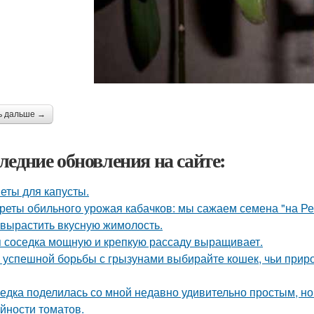
ь дальше →
ледние обновления на сайте:
еты для капусты.
реты обильного урожая кабачков: мы сажаем семена "на Р
 вырастить вкусную жимолость.
 соседка мощную и крепкую рассаду выращивает.
 успешной борьбы с грызунами выбирайте кошек, чьи прир
едка поделилась со мной недавно удивительно простым, 
йности томатов.