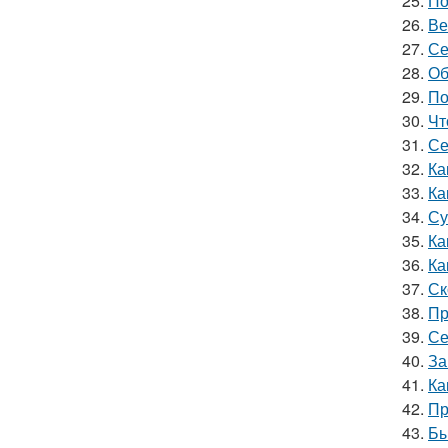
25.
По
26.
Ве
27.
Се
28.
Об
29.
По
30.
Чт
31.
Се
32.
Ка
33.
Ка
34.
Су
35.
Ка
36.
Ка
37.
Ск
38.
Пр
39.
Се
40.
За
41.
Ка
42.
Пр
43.
Бы