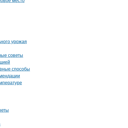
новое место
ьного урожая
ные советы
кцией
ивные способы
омендации
емпературе
веты
в