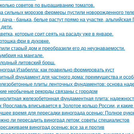
колько советов по выращиванию томатов.
за сильных морозов фермеры пустили новорожденного телен
 дача - банька, белые растут прямо на участке, альпийская Г
- дeти.
цветка, которые соит сеять на расаду уже в январе.
ртошка фри в духовке.
пили старый дом и преобразили его до неузнаваемости.
умбрия на мангале.
лодный литовский борщ.
ноград Изабелла: как правильно формировать куст
итный фундамент для частного дома: преимущества и особ
лезобетонные плиты ленточных фундаментов: основа наде
кие необычные рекорды связаны с городом
нолитная железобетонная фундаментная плита: надежность
к Ярославль вписывается в Золотое кольцо России, и какие
чшее время для пересадки винограда осенью: Полное руко
жно ли пересадить виноград летом: советы специалистов
ресаживаем виноград осенью: все за и против