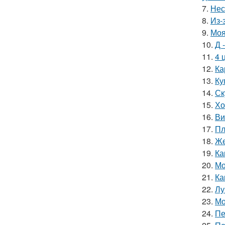
7.
Нес
8.
Из-
9.
Моя
10.
Д 
11.
4 
12.
Ка
13.
Ку
14.
Ск
15.
Хо
16.
Ви
17.
Пл
18.
Же
19.
Ка
20.
Мо
21.
Ка
22.
Лу
23.
Мо
24.
Пе