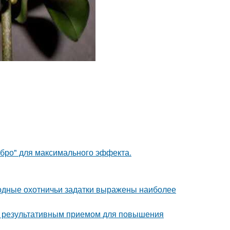
ебро" для максимального эффекта.
одные охотничьи задатки выражены наиболее
но результативным приемом для повышения