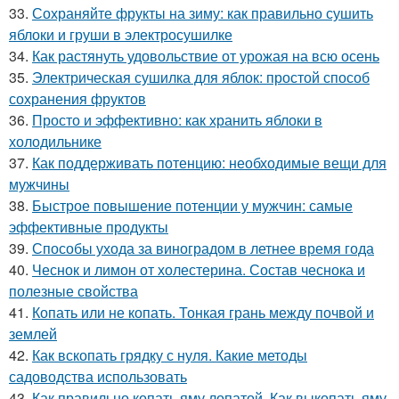
33.
Сохраняйте фрукты на зиму: как правильно сушить
яблоки и груши в электросушилке
34.
Как растянуть удовольствие от урожая на всю осень
35.
Электрическая сушилка для яблок: простой способ
сохранения фруктов
36.
Просто и эффективно: как хранить яблоки в
холодильнике
37.
Как поддерживать потенцию: необходимые вещи для
мужчины
38.
Быстрое повышение потенции у мужчин: самые
эффективные продукты
39.
Способы ухода за виноградом в летнее время года
40.
Чеснок и лимон от холестерина. Состав чеснока и
полезные свойства
41.
Копать или не копать. Тонкая грань между почвой и
землей
42.
Как вскопать грядку с нуля. Какие методы
садоводства использовать
43.
Как правильно копать яму лопатой. Как выкопать яму