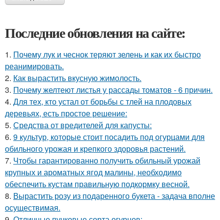
Последние обновления на сайте:
1.
Почему лук и чеснок теряют зелень и как их быстро
реанимировать.
2.
Как вырастить вкусную жимолость.
3.
Почему желтеют листья у рассады томатов - 6 причин.
4.
Для тех, кто устал от борьбы с тлей на плодовых
деревьях, есть простое решение:
5.
Средства от вредителей для капусты:
6.
9 культур, которые стоит посадить под огурцами для
обильного урожая и крепкого здоровья растений.
7.
Чтобы гарантированно получить обильный урожай
крупных и ароматных ягод малины, необходимо
обеспечить кустам правильную подкормку весной.
8.
Вырастить розу из подаренного букета - задача вполне
осуществимая.
9.
Отличные пучковые сорта огурцов: