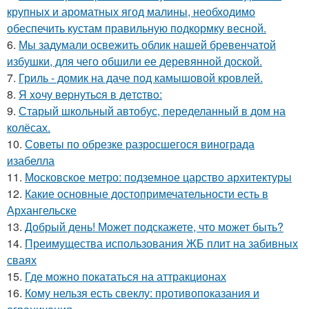
крупных и ароматных ягод малины, необходимо
обеспечить кустам правильную подкормку весной.
6.
Мы задумали освежить облик нашей бревенчатой
избушки, для чего обшили ее деревянной доской.
7.
Гриль - домик на даче под камышовой кровлей.
8.
Я xoчу вepнутьcя в дeтcтвo:
9.
Старый школьный автобус, переделанный в дом на
колёсах.
10.
Советы по обрезке разросшегося винограда
изабелла
11.
Московское метро: подземное царство архитектуры
12.
Какие основные достопримечательности есть в
Архангельске
13.
Добрый день! Может подскажете, что может быть?
14.
Преимущества использования ЖБ плит на забивных
сваях
15.
Где можно покататься на аттракционах
16.
Кому нельзя есть свеклу: противопоказания и