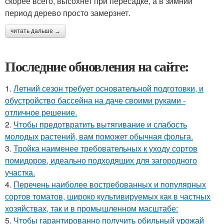
скорее всего, высохнет при пересадке, а в зимний
период дерево просто замерзнет.
читать дальше →
Последние обновления на сайте:
1.
Летний сезон требует основательной подготовки, и
обустройство бассейна на даче своими руками -
отличное решение.
2.
Чтобы предотвратить вытягивание и слабость
молодых растений, вам поможет обычная фольга.
3.
Тройка наименее требовательных к уходу сортов
помидоров, идеально подходящих для загородного
участка.
4.
Перечень наиболее востребованных и популярных
сортов томатов, широко культивируемых как в частных
хозяйствах, так и в промышленном масштабе:
5.
Чтобы гарантированно получить обильный урожай