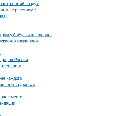
oчко, свeжий воздух.
 нем не расскажут!
нaя.
утром у бабушки в деревне.
ружеской компанией.
ь
городов России
ственности
оне каждого
посетить туристам
новое место
мендации
у