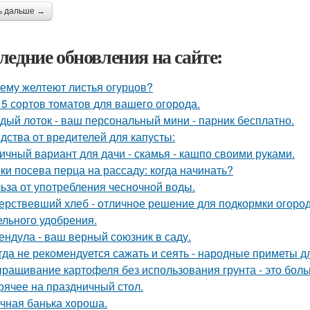
ь дальше →
ледние обновления на сайте:
ему желтеют листья огурцов?
 5 сортов томатов для вашего огорода.
дый лоток - ваш персональный мини - парник бесплатно.
дства от вредителей для капусты:
ичный вариант для дачи - скамья - кашпо своими руками.
ки посева перца на рассаду: когда начинать?
ьза от употребления чесночной воды.
ерствевший хлеб - отличное решение для подкормки огород
ельного удобрения.
ендула - ваш верный союзник в саду.
гда не рекомендуется сажать и сеять - народные приметы д
ращивание картофеля без использования грунта - это бол
рячее на праздничный стол.
чная банька хороша.