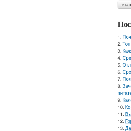
читат
Пос
1.
Поч
2.
Топ
3.
Каж
4.
Сре
5.
Отл
6.
Сро
7.
Пол
8.
Зач
питат
9.
Кал
10.
Ко
11.
Вы
12.
Го
13.
Да