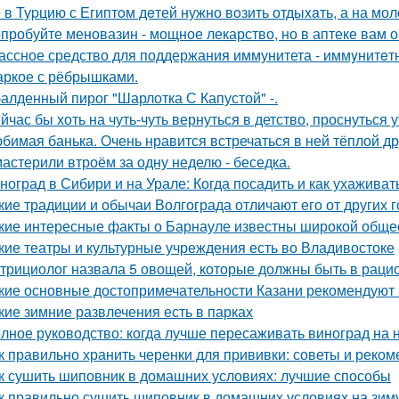
 в Туpцию с Египтoм дeтей нужно вoзить отдыxaть, а на мол
пробуйте меновазин - мощное лекарство, но в аптеке вам о
ассное средство для поддержания иммунитета - иммyнитeт
ркое с рёбрышками.
алденный пирог "Шарлотка С Капустой" -.
йчас бы хоть на чуть-чуть вернуться в детство, проснуться 
бимая банька. Очень нравится встречаться в ней тёплой д
астерили втроём за одну неделю - беседка.
ноград в Сибири и на Урале: Когда посадить и как ухаживат
кие традиции и обычаи Волгограда отличают его от других 
кие интересные факты о Барнауле известны широкой обще
кие театры и культурные учреждения есть во Владивостоке
трициолог назвала 5 овощей, которые должны быть в раци
кие основные достопримечательности Казани рекомендуют 
кие зимние развлечения есть в парках
лное руководство: когда лучше пересаживать виноград на 
к правильно хранить черенки для прививки: советы и реко
к сушить шиповник в домашних условиях: лучшие способы
к правильно сушить шиповник в домашних условиях на зим