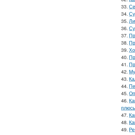
33.
Се
34.
Су
35.
Ли
36.
Су
37.
Пр
38.
Пр
39.
Хо
40.
Пр
41.
Пр
42.
Му
43.
Ка
44.
Пе
45.
Оп
46.
Ка
плюсы
47.
Ка
48.
Ка
49.
Ре