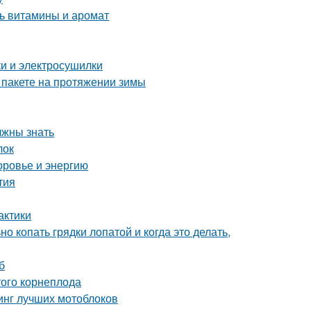
ть витамины и аромат
ки и электросушилки
 пакете на протяжении зимы
лжны знать
лок
оровье и энергию
тия
актики
о копать грядки лопатой и когда это делать,
б
ого корнеплода
тинг лучших мотоблоков