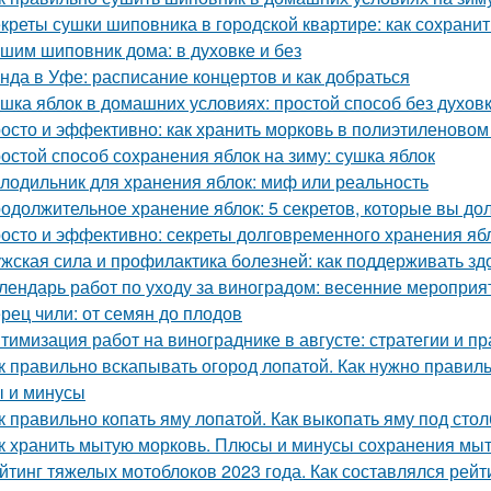
креты сушки шиповника в городской квартире: как сохрани
шим шиповник дома: в духовке и без
нда в Уфе: расписание концертов и как добраться
шка яблок в домашних условиях: простой способ без духов
осто и эффективно: как хранить морковь в полиэтиленовом
остой способ сохранения яблок на зиму: сушка яблок
лодильник для хранения яблок: миф или реальность
одолжительное хранение яблок: 5 секретов, которые вы до
осто и эффективно: секреты долговременного хранения яб
жская сила и профилактика болезней: как поддерживать зд
лендарь работ по уходу за виноградом: весенние мероприя
рец чили: от семян до плодов
тимизация работ на винограднике в августе: стратегии и пр
к правильно вскапывать огород лопатой. Как нужно правильн
 и минусы
к правильно копать яму лопатой. Как выкопать яму под стол
к хранить мытую морковь. Плюсы и минусы сохранения мыт
йтинг тяжелых мотоблоков 2023 года. Как составлялся рей