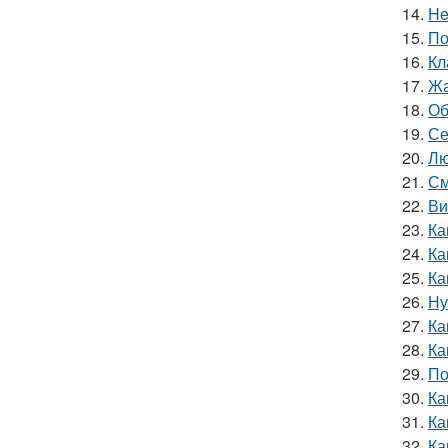
14.
He
15.
По
16.
Кл
17.
Жа
18.
Об
19.
Се
20.
Лю
21.
См
22.
Ви
23.
Ка
24.
Ка
25.
Ка
26.
Ну
27.
Ка
28.
Ка
29.
По
30.
Ка
31.
Ка
32.
Ка