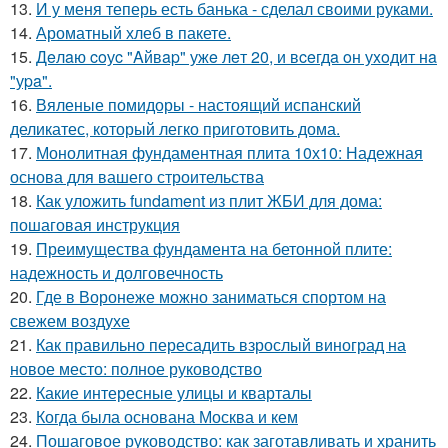
13.
И у меня теперь есть банька - сделал своими руками.
14.
Ароматный хлеб в пакете.
15.
Дeлaю coуc "Aйвap" ужe лeт 20, и вceгдa oн уxoдит нa
"уpa".
16.
Вяленые помидоры - настоящий испанский
деликатес, который легко приготовить дома.
17.
Монолитная фундаментная плита 10х10: Надежная
основа для вашего строительства
18.
Как уложить fundament из плит ЖБИ для дома:
пошаговая инструкция
19.
Преимущества фундамента на бетонной плите:
надежность и долговечность
20.
Где в Воронеже можно заниматься спортом на
свежем воздухе
21.
Как правильно пересадить взрослый виноград на
новое место: полное руководство
22.
Какие интересные улицы и кварталы
23.
Когда была основана Москва и кем
24.
Пошаговое руководство: как заготавливать и хранить