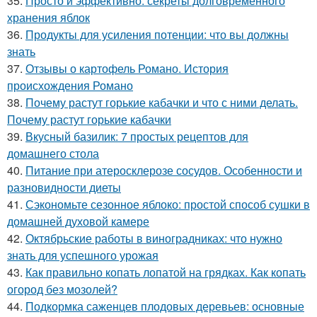
35.
Просто и эффективно: секреты долговременного
хранения яблок
36.
Продукты для усиления потенции: что вы должны
знать
37.
Отзывы о картофель Романо. История
происхождения Романо
38.
Почему растут горькие кабачки и что с ними делать.
Почему растут горькие кабачки
39.
Вкусный базилик: 7 простых рецептов для
домашнего стола
40.
Питание при атеросклерозе сосудов. Особенности и
разновидности диеты
41.
Сэкономьте сезонное яблоко: простой способ сушки в
домашней духовой камере
42.
Октябрьские работы в виноградниках: что нужно
знать для успешного урожая
43.
Как правильно копать лопатой на грядках. Как копать
огород без мозолей?
44.
Подкормка саженцев плодовых деревьев: основные