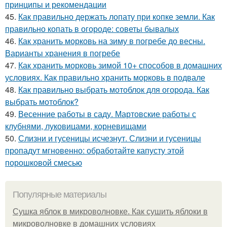
принципы и рекомендации
45.
Как правильно держать лопату при копке земли. Как
правильно копать в огороде: советы бывалых
46.
Как хранить морковь на зиму в погребе до весны.
Варианты хранения в погребе
47.
Как хранить морковь зимой 10+ способов в домашних
условиях. Как правильно хранить морковь в подвале
48.
Как правильно выбрать мотоблок для огорода. Как
выбрать мотоблок?
49.
Весенние работы в саду. Мартовские работы с
клубнями, луковицами, корневищами
50.
Слизни и гусеницы исчезнут. Слизни и гусеницы
пропадут мгновенно: обработайте капусту этой
порошковой смесью
Популярные материалы
Сушка яблок в микроволновке. Как сушить яблоки в
микроволновке в домашних условиях