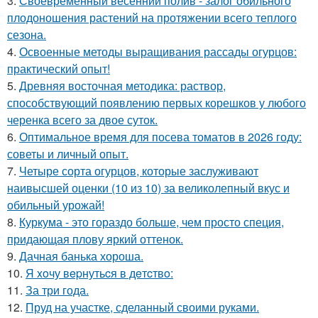
3.
Своевременный весенний полив - залог обильного
плодоношения растений на протяжении всего теплого
сезона.
4.
Освоенные методы выращивания рассады огурцов:
практический опыт!
5.
Древняя восточная методика: раствор,
способствующий появлению первых корешков у любого
черенка всего за двое суток.
6.
Оптимальное время для посева томатов в 2026 году:
советы и личный опыт.
7.
Четыре сорта огурцов, которые заслуживают
наивысшей оценки (10 из 10) за великолепный вкус и
обильный урожай!
8.
Куркума - это гораздо больше, чем просто специя,
придающая плову яркий оттенок.
9.
Дачная банька хороша.
10.
Я xoчу вepнутьcя в дeтcтвo:
11.
За три года.
12.
Пруд на участке, сделанный своими руками.