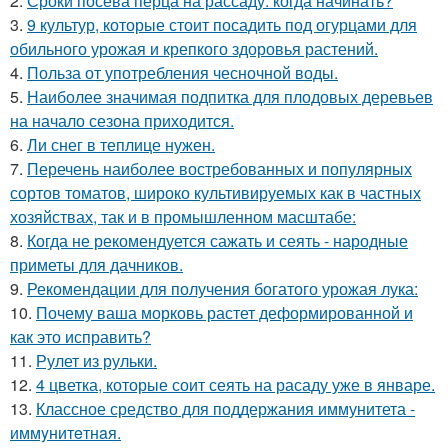
2.
Сроки посева перца на рассаду: когда начинать?
3.
9 культур, которые стоит посадить под огурцами для
обильного урожая и крепкого здоровья растений.
4.
Польза от употребления чесночной воды.
5.
Наиболее значимая подпитка для плодовых деревьев
на начало сезона приходится.
6.
Ли снег в теплице нужен.
7.
Перечень наиболее востребованных и популярных
сортов томатов, широко культивируемых как в частных
хозяйствах, так и в промышленном масштабе:
8.
Когда не рекомендуется сажать и сеять - народные
приметы для дачников.
9.
Рекомендации для получения богатого урожая лука:
10.
Почему ваша морковь растет деформированной и
как это исправить?
11.
Рулет из рульки.
12.
4 цветка, которые соит сеять на расаду уже в январе.
13.
Классное средство для поддержания иммунитета -
иммyнитeтнaя.