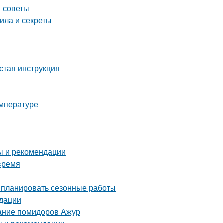
и советы
ила и секреты
стая инструкция
емпературе
ты и рекомендации
время
о планировать сезонные работы
ндации
сание помидоров Ажур