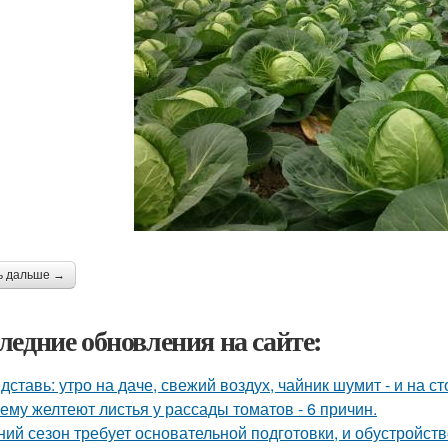
ь дальше →
ледние обновления на сайте:
дставь: утро на даче, свежий воздух, чайник шумит - и на с
ему желтеют листья у рассады томатов - 6 причин.
ний сезон требует основательной подготовки, и обустройств