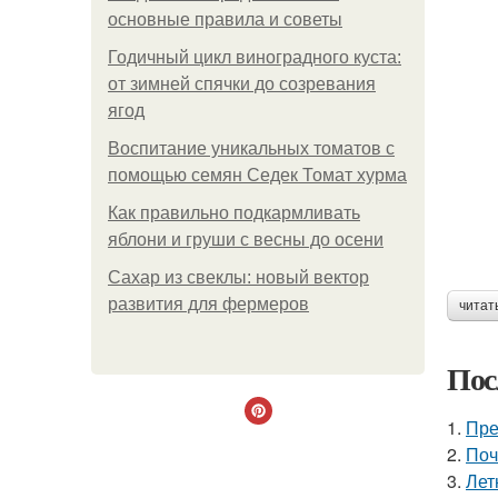
основные правила и советы
Годичный цикл виноградного куста:
от зимней спячки до созревания
ягод
Воспитание уникальных томатов с
помощью семян Седек Томат хурма
Как правильно подкармливать
яблони и груши с весны до осени
Сахар из свеклы: новый вектор
развития для фермеров
читат
Пос
1.
Пре
2.
Поч
3.
Лет