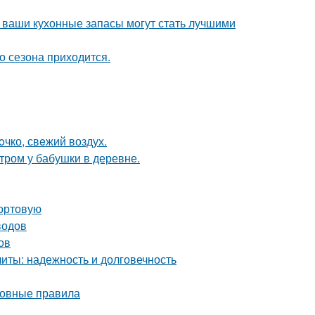
- ваши кухонные запасы могут стать лучшими
о сезона приходится.
oчко, свeжий воздух.
утром у бабушки в деревне.
сортовую
водов
ов
ты: надежность и долговечность
сновные правила