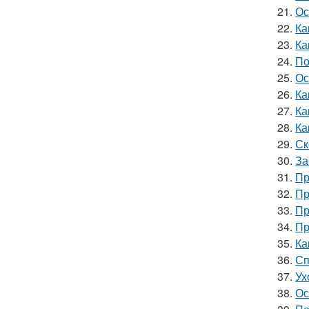
21.
Ос
22.
Ка
23.
Ка
24.
По
25.
Ос
26.
Ка
27.
Ка
28.
Ка
29.
Ск
30.
За
31.
Пр
32.
Пр
33.
Пр
34.
Пр
35.
Ка
36.
Сп
37.
Ух
38.
Ос