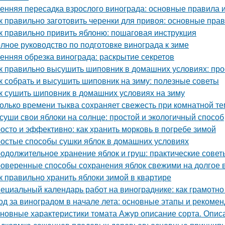
енняя пересадка взрослого винограда: основные правила 
к правильно заготовить черенки для привоя: основные прав
к правильно привить яблоню: пошаговая инструкция
лное руководство по подготовке винограда к зиме
енняя обрезка винограда: раскрытие секретов
к правильно высушить шиповник в домашних условиях: про
к собрать и высушить шиповник на зиму: полезные советы
к сушить шиповник в домашних условиях на зиму
олько времени тыква сохраняет свежесть при комнатной т
суши свои яблоки на солнце: простой и экологичный способ
осто и эффективно: как хранить морковь в погребе зимой
остые способы сушки яблок в домашних условиях
одолжительное хранение яблок и груш: практические сове
оверенные способы сохранения яблок свежими на долгое 
к правильно хранить яблоки зимой в квартире
ециальный календарь работ на винограднике: как грамотн
од за виноградом в начале лета: основные этапы и рекоме
новные характеристики томата Ажур описание сорта. Опи