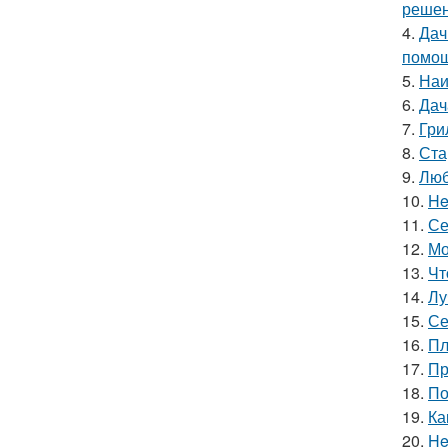
решен
4.
Дач
помощ
5.
Наи
6.
Дач
7.
Гри
8.
Ста
9.
Люб
10.
He
11.
Се
12.
Мо
13.
Чт
14.
Лу
15.
Се
16.
Пл
17.
Пр
18.
По
19.
Ка
20.
He