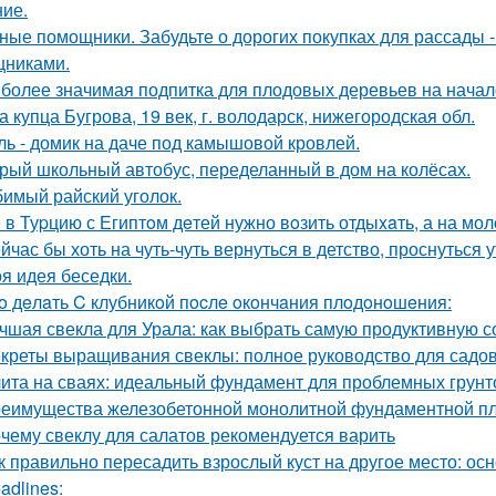
ие.
ные помощники. Забудьте о дорогих покупках для рассады 
никами.
более значимая подпитка для плодовых деревьев на начал
а купца Бугрова, 19 век, г. володарск, нижегородская обл.
ль - домик на даче под камышовой кровлей.
рый школьный автобус, переделанный в дом на колёсах.
имый райский уголок.
 в Туpцию с Египтoм дeтей нужно вoзить отдыxaть, а на мол
йчас бы хоть на чуть-чуть вернуться в детство, проснуться 
я идея беседки.
o дeлaть C клубникoй пocлe oкoнчaния плoдoнoшeния:
чшая свекла для Урала: как выбрать самую продуктивную 
креты выращивания свеклы: полное руководство для садо
ита на сваях: идеальный фундамент для проблемных грунт
еимущества железобетонной монолитной фундаментной пли
чему свеклу для салатов рекомендуется варить
к правильно пересадить взрослый куст на другое место: о
adlines: