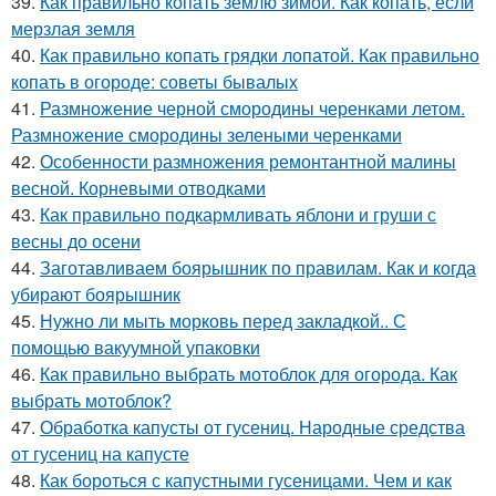
39.
Как правильно копать землю зимой. Как копать, если
мерзлая земля
40.
Как правильно копать грядки лопатой. Как правильно
копать в огороде: советы бывалых
41.
Размножение черной смородины черенками летом.
Размножение смородины зелеными черенками
42.
Особенности размножения ремонтантной малины
весной. Корневыми отводками
43.
Как правильно подкармливать яблони и груши с
весны до осени
44.
Заготавливаем боярышник по правилам. Как и когда
убирают боярышник
45.
Нужно ли мыть морковь перед закладкой.. С
помощью вакуумной упаковки
46.
Как правильно выбрать мотоблок для огорода. Как
выбрать мотоблок?
47.
Обработка капусты от гусениц. Народные средства
от гусениц на капусте
48.
Как бороться с капустными гусеницами. Чем и как