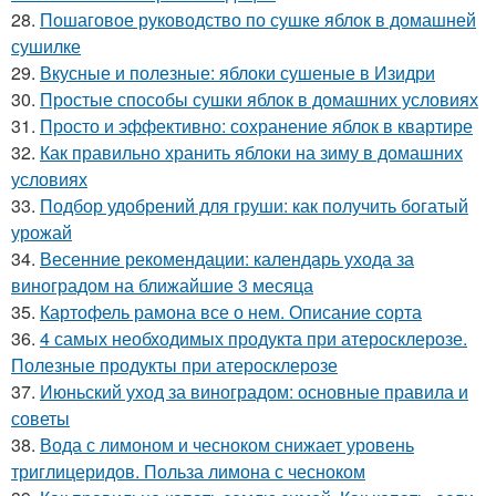
28.
Пошаговое руководство по сушке яблок в домашней
сушилке
29.
Вкусные и полезные: яблоки сушеные в Изидри
30.
Простые способы сушки яблок в домашних условиях
31.
Просто и эффективно: сохранение яблок в квартире
32.
Как правильно хранить яблоки на зиму в домашних
условиях
33.
Подбор удобрений для груши: как получить богатый
урожай
34.
Весенние рекомендации: календарь ухода за
виноградом на ближайшие 3 месяца
35.
Картофель рамона все о нем. Описание сорта
36.
4 самых необходимых продукта при атеросклерозе.
Полезные продукты при атеросклерозе
37.
Июньский уход за виноградом: основные правила и
советы
38.
Вода с лимоном и чесноком снижает уровень
триглицеридов. Польза лимона с чесноком