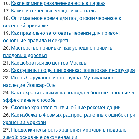
16.
Какие зимние развлечения есть в парках
17.
Какие интересные улицы и кварталы
18.
Оптимальное время для подготовки черенков к
весенней прививке
19.
Как правильно заготовить черенки для привоя:
основные правила и секреты
20.
Мастерство прививки: как успешно привить
плодовые деревья
21.
Как добраться до центра Москвы
22.
Как сушить плоды шиповника: пошаговая инструкция
23.
Игорь Саруханов и его группа: Музыкальное
наследие Йошкар-Олы
24.
Как сохранить тыкву на полгода и больше: простые и
эффективные способы
25.
Сколько хранятся тыквы: общие рекомендации
26.
Как избежать 4 самых распространенных ошибок при
хранении моркови
27.
Продолжительность хранения моркови в подвале
зимой: основные рекомендации