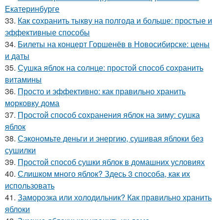
Екатеринбурге
33.
Как сохранить тыкву на полгода и больше: простые и
эффективные способы
34.
Билеты на концерт Горшенёв в Новосибирске: цены
и даты
35.
Сушка яблок на солнце: простой способ сохранить
витамины
36.
Просто и эффективно: как правильно хранить
морковку дома
37.
Простой способ сохранения яблок на зиму: сушка
яблок
38.
Сэкономьте деньги и энергию, сушивая яблоки без
сушилки
39.
Простой способ сушки яблок в домашних условиях
40.
Слишком много яблок? Здесь 3 способа, как их
использовать
41.
Заморозка или холодильник? Как правильно хранить
яблоки