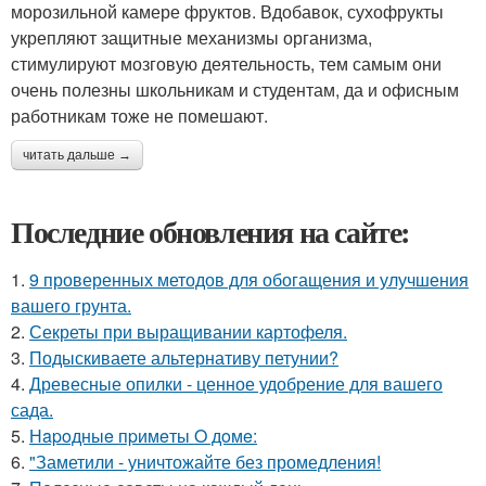
морозильной камере фруктов. Вдобавок, сухофрукты
укрепляют защитные механизмы организма,
стимулируют мозговую деятельность, тем самым они
очень полезны школьникам и студентам, да и офисным
работникам тоже не помешают.
читать дальше →
Последние обновления на сайте:
1.
9 проверенных методов для обогащения и улучшения
вашего грунта.
2.
Секреты при выращивании картофеля.
3.
Подыскиваете альтернативу петунии?
4.
Древесные опилки - ценное удобрение для вашего
сада.
5.
Нapoдныe пpимeты O дoмe:
6.
"Заметили - уничтожайте без промедления!