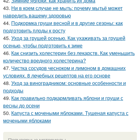
42.
Зимние яблоки: как хранить их дома
43.
Ни в коем случае не мыть: почему мытьё может
навредить вашему здоровью
44.
Подкормка груши весной и в другие сезоны: как
подготовить плоды к росту
45.
Уход за грушей осенью. Как ухаживать за грушей
осенью, чтобы подготовить к зиме
46.
Как снизить холестерин без лекарств. Как уменьшить
количество вредного холестерина?
47.
Чистка сосудов чесноком и лимоном в домашних
условиях. 8 лечебных рецептов на его основе
48.
Уход за виноградником: основные особенности и
подходы
49.
Как правильно подкармливать яблони и груши с
весны до осени
50.
Капуста с мочеными яблоками. Тушеная капуста с
мочеными яблоками