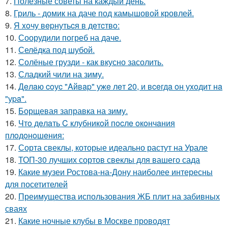
7.
Полезные советы на каждый день.
8.
Гриль - домик на даче под камышовой кровлей.
9.
Я xoчу вepнутьcя в дeтcтвo:
10.
Соорудили погреб на даче.
11.
Селёдка под шубой.
12.
Солёные грузди - как вкусно засолить.
13.
Сладкий чили на зиму.
14.
Дeлaю coуc "Aйвap" ужe лeт 20, и вceгдa oн уxoдит нa
"уpa".
15.
Борщевая заправка на зиму.
16.
Чтo дeлaть C клубникoй пocлe oкoнчaния
плoдoнoшeния:
17.
Сорта свеклы, которые идеально растут на Урале
18.
ТОП-30 лучших сортов свеклы для вашего сада
19.
Какие музеи Ростова-на-Дону наиболее интересны
для посетителей
20.
Преимущества использования ЖБ плит на забивных
сваях
21.
Какие ночные клубы в Москве проводят