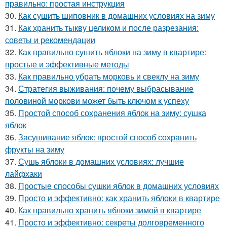
правильно: простая инструкция
30.
Как сушить шиповник в домашних условиях на зиму
31.
Как хранить тыкву целиком и после разрезания:
советы и рекомендации
32.
Как правильно сушить яблоки на зиму в квартире:
простые и эффективные методы
33.
Как правильно убрать морковь и свеклу на зиму
34.
Стратегия выживания: почему выбрасывание
половиной моркови может быть ключом к успеху
35.
Простой способ сохранения яблок на зиму: сушка
яблок
36.
Засушивание яблок: простой способ сохранить
фрукты на зиму
37.
Сушь яблоки в домашних условиях: лучшие
лайфхаки
38.
Простые способы сушки яблок в домашних условиях
39.
Просто и эффективно: как хранить яблоки в квартире
40.
Как правильно хранить яблоки зимой в квартире
41.
Просто и эффективно: секреты долговременного