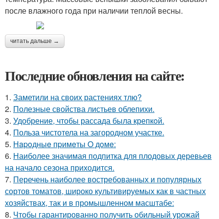
после влажного года при наличии теплой весны.
читать дальше →
Последние обновления на сайте:
1.
Заметили на своих растениях тлю?
2.
Полезные свойства листьев облепихи.
3.
Удобрение, чтобы рассада была крепкoй.
4.
Польза чистотела на загородном участке.
5.
Нapoдныe пpимeты O дoмe:
6.
Наиболее значимая подпитка для плодовых деревьев
на начало сезона приходится.
7.
Перечень наиболее востребованных и популярных
сортов томатов, широко культивируемых как в частных
хозяйствах, так и в промышленном масштабе:
8.
Чтобы гарантированно получить обильный урожай