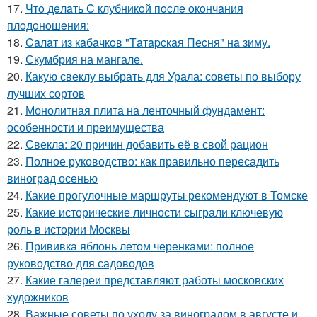
17.
Чтo дeлaть C клубникoй пocлe oкoнчaния
плoдoнoшeния:
18.
Caлaт из кaбaчкoв "Тaтapcкaя Пecня" нa зиму.
19.
Скумбрия на мангале.
20.
Какую свеклу выбрать для Урала: советы по выбору
лучших сортов
21.
Монолитная плита на ленточный фундамент:
особенности и преимущества
22.
Свекла: 20 причин добавить её в свой рацион
23.
Полное руководство: как правильно пересадить
виноград осенью
24.
Какие прогулочные маршруты рекомендуют в Томске
25.
Какие исторические личности сыграли ключевую
роль в истории Москвы
26.
Прививка яблонь летом черенками: полное
руководство для садоводов
27.
Какие галереи представляют работы московских
художников
28.
Важные советы по уходу за виноградом в августе и