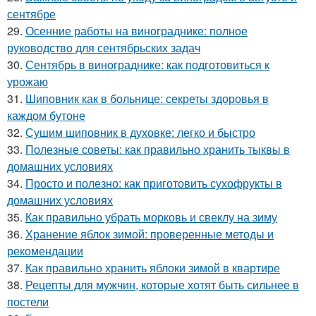
сентябре
29.
Осенние работы на винограднике: полное
руководство для сентябрьских задач
30.
Сентябрь в винограднике: как подготовиться к
урожаю
31.
Шиповник как в больнице: секреты здоровья в
каждом бутоне
32.
Сушим шиповник в духовке: легко и быстро
33.
Полезные советы: как правильно хранить тыквы в
домашних условиях
34.
Просто и полезно: как приготовить сухофрукты в
домашних условиях
35.
Как правильно убрать морковь и свеклу на зиму
36.
Хранение яблок зимой: проверенные методы и
рекомендации
37.
Как правильно хранить яблоки зимой в квартире
38.
Рецепты для мужчин, которые хотят быть сильнее в
постели