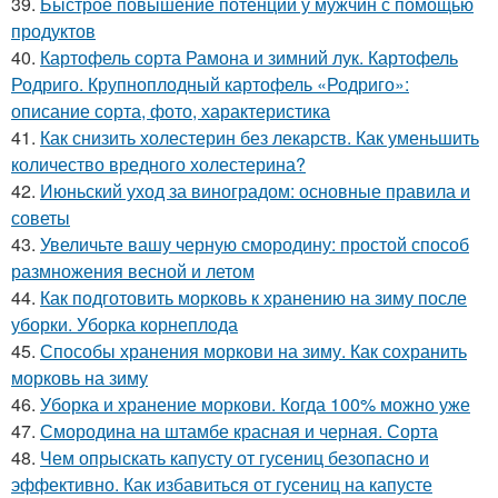
39.
Быстрое повышение потенции у мужчин с помощью
продуктов
40.
Картофель сорта Рамона и зимний лук. Картофель
Родриго. Крупноплодный картофель «Родриго»:
описание сорта, фото, характеристика
41.
Как снизить холестерин без лекарств. Как уменьшить
количество вредного холестерина?
42.
Июньский уход за виноградом: основные правила и
советы
43.
Увеличьте вашу черную смородину: простой способ
размножения весной и летом
44.
Как подготовить морковь к хранению на зиму после
уборки. Уборка корнеплода
45.
Способы хранения моркови на зиму. Как сохранить
морковь на зиму
46.
Уборка и хранение моркови. Когда 100% можно уже
47.
Смородина на штамбе красная и черная. Сорта
48.
Чем опрыскать капусту от гусениц безопасно и
эффективно. Как избавиться от гусениц на капусте