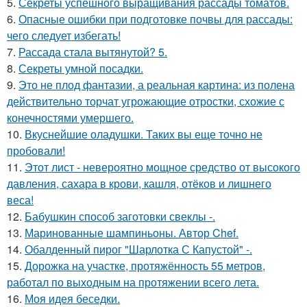
5.
Секреты успешного выращивания рассады томатов.
6.
Опасные ошибки при подготовке почвы для рассады:
чего следует избегать!
7.
Рассада стала вытянутой? 5.
8.
Секреты умной посадки.
9.
Это не плод фантазии, а реальная картина: из полена
действительно торчат угрожающие отростки, схожие с
конечностями умершего.
10.
Вкуснейшие оладушки. Таких вы еще точно не
пробовали!
11.
Этот лист - невероятно мощное средство от высокого
давления, сахара в крови, кашля, отёков и лишнего
веса!
12.
Бабушкин способ заготовки свеклы -.
13.
Маринованные шампиньоны. Автор Chef.
14.
Обалденный пирог "Шарлотка С Капустой" -.
15.
Дорожка на участке, протяжённость 55 метров,
работал по выходным на протяжении всего лета.
16.
Моя идея беседки.