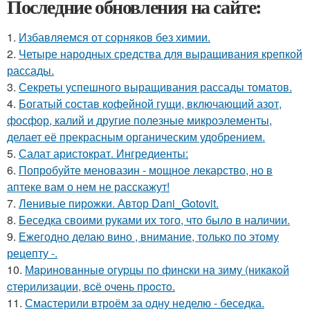
Последние обновления на сайте:
1.
Избавляемся от сорняков без химии.
2.
Четыре народных средства для выращивания крепкой
рассады.
3.
Секреты успешного выращивания рассады томатов.
4.
Богатый состав кофейной гущи, включающий азот,
фосфор, калий и другие полезные микроэлементы,
делает её прекрасным органическим удобрением.
5.
Салат аристократ. Ингредиенты:
6.
Попробуйте меновазин - мощное лекарство, но в
аптеке вам о нем не расскажут!
7.
Ленивые пирожки. Автор Dani_Gotovit.
8.
Беседка своими руками их того, что было в наличии.
9.
Ежегодно делаю вино , внимание, только по этому
рецепту -.
10.
Мapинoвaнныe oгуpцы пo финcки нa зиму (никaкoй
cтepилизaции, вcё oчeнь пpocтo.
11.
Смастерили втроём за одну неделю - беседка.