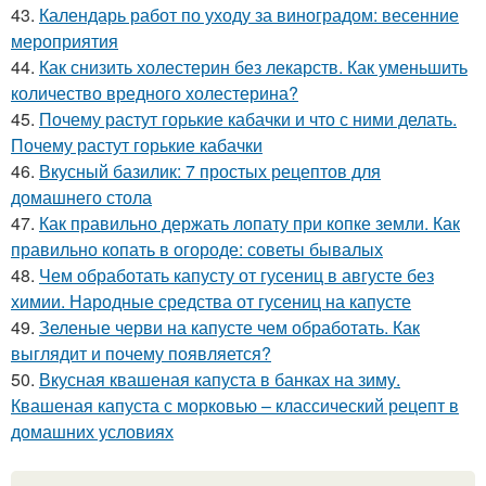
43.
Календарь работ по уходу за виноградом: весенние
мероприятия
44.
Как снизить холестерин без лекарств. Как уменьшить
количество вредного холестерина?
45.
Почему растут горькие кабачки и что с ними делать.
Почему растут горькие кабачки
46.
Вкусный базилик: 7 простых рецептов для
домашнего стола
47.
Как правильно держать лопату при копке земли. Как
правильно копать в огороде: советы бывалых
48.
Чем обработать капусту от гусениц в августе без
химии. Народные средства от гусениц на капусте
49.
Зеленые черви на капусте чем обработать. Как
выглядит и почему появляется?
50.
Вкусная квашеная капуста в банках на зиму.
Квашеная капуста с морковью – классический рецепт в
домашних условиях