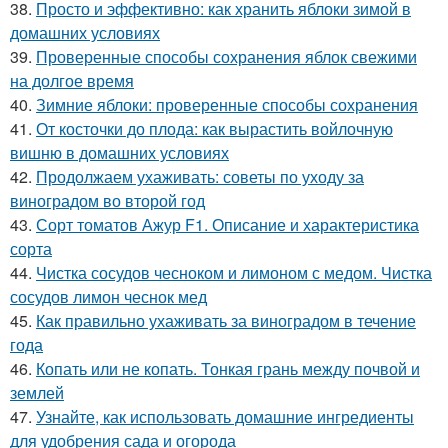
38.
Просто и эффективно: как хранить яблоки зимой в
домашних условиях
39.
Проверенные способы сохранения яблок свежими
на долгое время
40.
Зимние яблоки: проверенные способы сохранения
41.
От косточки до плода: как вырастить войлочную
вишню в домашних условиях
42.
Продолжаем ухаживать: советы по уходу за
виноградом во второй год
43.
Сорт томатов Ажур F1. Описание и характеристика
сорта
44.
Чистка сосудов чесноком и лимоном с медом. Чистка
сосудов лимон чеснок мед
45.
Как правильно ухаживать за виноградом в течение
года
46.
Копать или не копать. Тонкая грань между почвой и
землей
47.
Узнайте, как использовать домашние ингредиенты
для удобрения сада и огорода