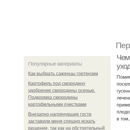
Пер
Чем 
Популярные материалы
уход
Как выбрать саженцы гортензии
Помим
посел
Картофель под смородину
гусен
удобрение смородины осенью.
лечен
Подкормка смородины
приме
картофельными очистками
плодо
Внезапно нагрянувшие гости
в том
заставили меня спешно искать
решение, так как на обстоятельный