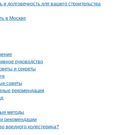
 и долговечность для вашего строительства
ть в Москве
чение
тивное руководство
оветы и секреты
ге
ные советы
овные рекомендации
ид
ные методы
 и рекомендации
тво вредного холестерина?