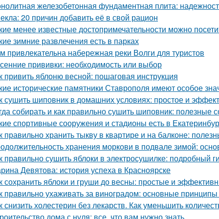
нолитная железобетонная фундаментная плита: надежность
екла: 20 причин добавить её в свой рацион
кие менее известные достопримечательности можно посети
кие зимние развлечения есть в парках
м привлекательна набережная реки Волги для туристов
сенние прививки: необходимость или выбор
к привить яблоню весной: пошаговая инструкция
кие исторические памятники Ставрополя имеют особое зна
к сушить шиповник в домашних условиях: простое и эффек
гда собирать и как правильно сушить шиповник: полезные с
кие спортивные сооружения и стадионы есть в Екатеринбур
к правильно хранить тыкву в квартире и на балконе: полез
одолжительность хранения моркови в подвале зимой: осн
к правильно сушить яблоки в электросушилке: подробный г
рина Девятова: история успеха в Красноярске
к сохранить яблоки и груши до весны: простые и эффектив
к правильно ухаживать за виноградом: основные принципы
к снизить холестерин без лекарств. Как уменьшить количес
роительство дома с нуля: все, что вам нужно знать