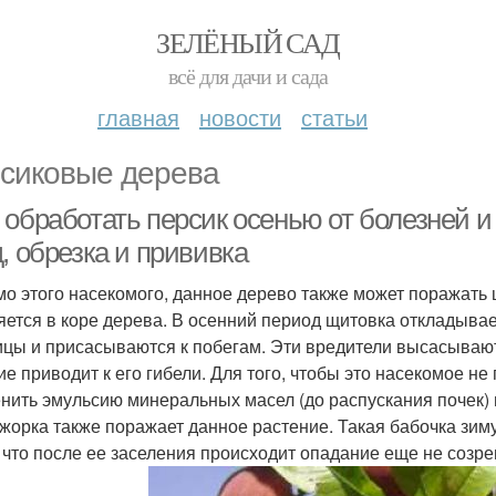
ЗЕЛЁНЫЙ САД
всё для дачи и сада
главная
новости
статьи
сиковые дерева
обработать персик осенью от болезней и 
, обрезка и прививка
о этого насекомого, данное дерево также может поражать щ
яется в коре дерева. В осенний период щитовка откладыва
ицы и присасываются к побегам. Эти вредители высасывают
ие приводит к его гибели. Для того, чтобы это насекомое н
нить эмульсию минеральных масел (до распускания почек) 
жорка также поражает данное растение. Такая бабочка зиму
, что после ее заселения происходит опадание еще не созр