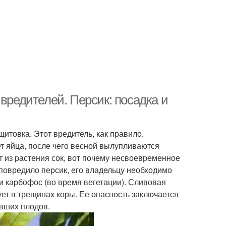
вредителей. Персик: посадка и
итовка. Этот вредитель, как правило,
ет яйца, после чего весной вылупливаются
 из растения сок, вот почему несвоевременное
е повредило персик, его владельцу необходимо
и карбофос (во время вегетации). Сливовая
ет в трещинах коры. Ее опасность заключается
евших плодов.