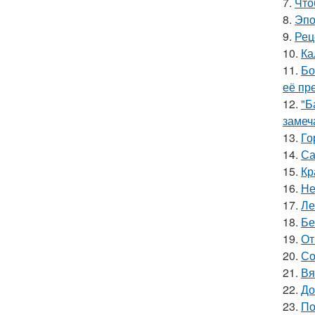
7.
Что
8.
Эпо
9.
Рец
10.
Ка
11.
Бо
её пр
12.
"Б
замеч
13.
Го
14.
Са
15.
Кр
16.
Не
17.
Ле
18.
Бе
19.
От
20.
Со
21.
Вя
22.
До
23.
По