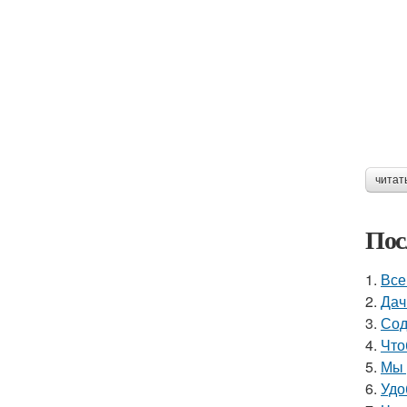
читат
Пос
1.
Все
2.
Дач
3.
Сод
4.
Что
5.
Мы 
6.
Удо