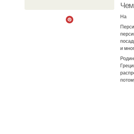
Чем
На
Перси
перси
посад
и мно
Родин
Греци
распр
потом