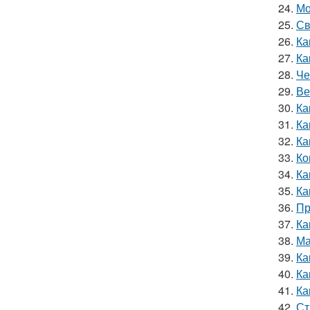
24.
Мо
25.
Св
26.
Ка
27.
Ка
28.
Че
29.
Ве
30.
Ка
31.
Ка
32.
Ка
33.
Ко
34.
Ка
35.
Ка
36.
Пр
37.
Ка
38.
Ма
39.
Ка
40.
Ка
41.
Ка
42.
Ст