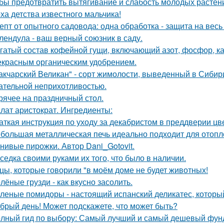
бы предотвратить вытягивание и слабость молодых растен
ха детства известного мальчика!
епт от опытного садовода: одна обработка - защита на весь 
лендула - ваш верный союзник в саду.
гатый состав кофейной гущи, включающий азот, фосфор, ка
екрасным органическим удобрением.
акчарский Великан" - сорт жимолости, выведенный в Сибир
ательной неприхотливостью.
рячее на праздничный стол.
лат аристократ. Ингредиенты:
аткая инструкция по уходу за декабристом в преддверии цв
большая металлическая печь идеально подходит для отопл
нивые пирожки. Автор Dani_Gotovit.
седка своими руками их того, что было в наличии.
цы, которые говорили "в моём доме не будет животных!
лёные грузди - как вкусно засолить.
леные помидоры - настоящий испанский деликатес, который
брый день! Может подскажете, что может быть?
лный гид по выбору: Самый лучший и самый дешевый фун