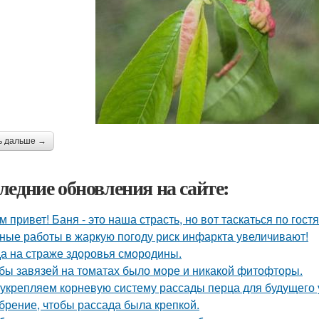
ь дальше →
ледние обновления на сайте:
м привет! Баня - это наша страсть, но вот таскаться по гост
ные работы в жаркую погоду риск инфаркта увеличивают!
а на страже здоровья смородины.
бы завязей на томатах было море и никакой фитофторы.
укрепляем корневую систему рассады перца для будущего 
брение, чтобы рассада была крепкoй.