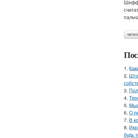
Шеффл
счита
пальч
читат
Пос
1.
Как
2.
Шта
собст
3.
Пол
4.
Тро
5.
Мыш
6.
О п
7.
В к
8.
Икр
будь 