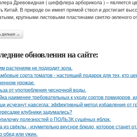
ера Древовидная ( шеффлера арборикола ) – является цве
ть Китай. В природе он имеет прямой ствол и достигает выс
атыми, крупными листовыми пластинами светло-зеленого от
ь дальше →
ледние обновления на сайте:
им растениям не подходит зола.
мбовые сорта томатов - настоящий подарок для тех, кто цен
венном урожае.
ьза от употребления чесночной воды.
йка наименее требовательных к уходу сортов помидоров, и
и исчезнут навсегда: эффективный метод избавления от г
ересадке клубники задумались?
опилочку полезностей о ПОЛЬЗК сушёных яблок.
а из свёклы - изумительно вкусное блюдо, которое станет
то обед или ужин.