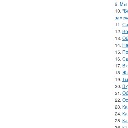
9.
Мы 
10.
"Б
замеч
11.
Са
12.
Во
13.
Об
14.
На
15.
По
16.
Сд
17.
Вк
18.
Же
19.
Ты
20.
Вк
21.
Об
22.
Ос
23.
Ка
24.
Ка
25.
Ка
26.
Ка