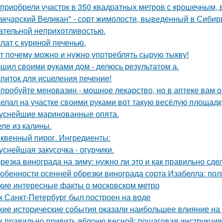
приобрели участок в 350 квадратных метров с крошечным,
акчарский Великан" - сорт жимолости, выведенный в Сибир
ательной неприхотливостью.
лат с куриной печенью.
т почему можно и нужно употреблять сырую тыкву!
шил своими руками дом - делюсь результатом а.
питок для исцеления печение!
пробуйте меновазин - мощное лекарство, но в аптеке вам о
елал на участке своими руками вот такую весёлую площадк
уснейшие маринованные опята.
ле из калины.
квенный пирог. Ингредиенты:
уснейшая закусочка - огурчики.
резка винограда на зиму: нужно ли это и как правильно сде
обенности осенней обрезки винограда сорта Изабелла: пол
кие интересные факты о московском метро
к Санкт-Петербург был построен на воде
кие исторические события оказали наибольшее влияние на
к правильно привить яблоню весной: пошаговая инструкция