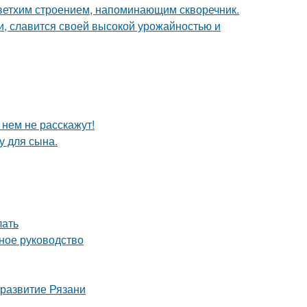
 ветхим строением, напоминающим скворечник.
и, славится своей высокой урожайностью и
 нем не расскажут!
у для сына.
лать
ное руководство
 развитие Рязани