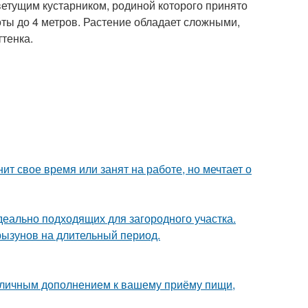
тущим кустарником, родиной которого принято
оты до 4 метров. Растение обладает сложными,
тенка.
ит свое время или занят на работе, но мечтает о
деально подходящих для загородного участка.
рызунов на длительный период.
 отличным дополнением к вашему приёму пищи,