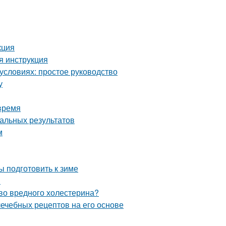
кция
я инструкция
условиях: простое руководство
у
время
мальных результатов
м
ы подготовить к зиме
я
тво вредного холестерина?
лечебных рецептов на его основе