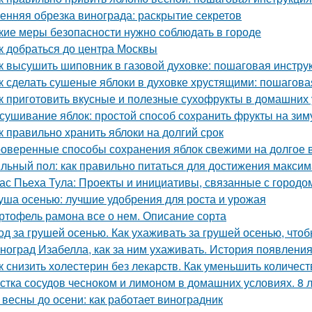
енняя обрезка винограда: раскрытие секретов
кие меры безопасности нужно соблюдать в городе
к добраться до центра Москвы
к высушить шиповник в газовой духовке: пошаговая инстру
к сделать сушеные яблоки в духовке хрустящими: пошагова
к приготовить вкусные и полезные сухофрукты в домашних 
сушивание яблок: простой способ сохранить фрукты на зим
к правильно хранить яблоки на долгий срок
оверенные способы сохранения яблок свежими на долгое 
льный пол: как правильно питаться для достижения макси
ас Пьеха Тула: Проекты и инициативы, связанные с городо
уша осенью: лучшие удобрения для роста и урожая
ртофель рамона все о нем. Описание сорта
од за грушей осенью. Как ухаживать за грушей осенью, чтоб
ноград Изабелла, как за ним ухаживать. История появлени
к снизить холестерин без лекарств. Как уменьшить количес
стка сосудов чесноком и лимоном в домашних условиях. 8 
 весны до осени: как работает виноградник