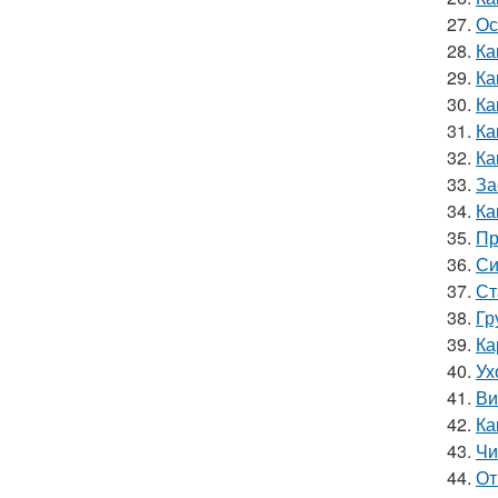
27.
Ос
28.
Ка
29.
Ка
30.
Ка
31.
Ка
32.
Ка
33.
За
34.
Ка
35.
Пр
36.
Си
37.
Ст
38.
Гр
39.
Ка
40.
Ух
41.
Ви
42.
Ка
43.
Чи
44.
От