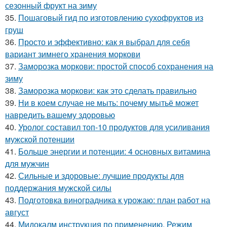
сезонный фрукт на зиму
35.
Пошаговый гид по изготовлению сухофруктов из
груш
36.
Просто и эффективно: как я выбрал для себя
вариант зимнего хранения моркови
37.
Заморозка моркови: простой способ сохранения на
зиму
38.
Заморозка моркови: как это сделать правильно
39.
Ни в коем случае не мыть: почему мытьё может
навредить вашему здоровью
40.
Уролог составил топ-10 продуктов для усиливания
мужской потенции
41.
Больше энергии и потенции: 4 основных витамина
для мужчин
42.
Сильные и здоровые: лучшие продукты для
поддержания мужской силы
43.
Подготовка виноградника к урожаю: план работ на
август
44.
Мидокалм инструкция по применению. Режим