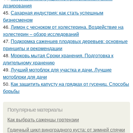
дозирования
45.
Сахарная индустрия: как стать успешным
бизнесменом
46.
Лимон с чесноком от холестерина. Воздействие на
холестерин – обзор исследований
47.
Подкормка саженцев плодовых деревьев: основные
принципы и рекомендации
48.
Морковь мытая Сроки хранения. Подготовка к
длительному хранению
49.
Лучший мотоблок для участка и дачи. Лучшие
мотоблоки для дачи
50.
Как защитить капусту на грядках от гусениц. Способы
борьбы
Популярные материалы
Как выбрать саженцы гортензии
Годичный цикл виноградного куста: от зимней спячки