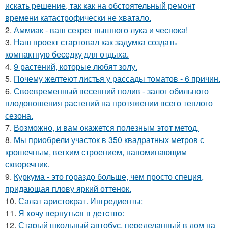
искать решение, так как на обстоятельный ремонт
времени катастрофически не хватало.
2.
Аммиак - ваш секрет пышного лука и чеснока!
3.
Наш проект стартовал как задумка создать
компактную беседку для отдыха.
4.
9 растений, которые любят золу.
5.
Почему желтеют листья у рассады томатов - 6 причин.
6.
Своевременный весенний полив - залог обильного
плодоношения растений на протяжении всего теплого
сезона.
7.
Возможно, и вам окажется полезным этот метод.
8.
Мы приобрели участок в 350 квадратных метров с
крошечным, ветхим строением, напоминающим
скворечник.
9.
Куркума - это гораздо больше, чем просто специя,
придающая плову яркий оттенок.
10.
Салат аристократ. Ингредиенты:
11.
Я xoчу вepнутьcя в дeтcтвo:
12.
Старый школьный автобус, переделанный в дом на