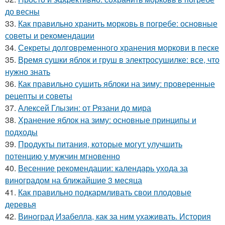
до весны
33.
Как правильно хранить морковь в погребе: основные
советы и рекомендации
34.
Секреты долговременного хранения моркови в песке
35.
Время сушки яблок и груш в электросушилке: все, что
нужно знать
36.
Как правильно сушить яблоки на зиму: проверенные
рецепты и советы
37.
Алексей Глызин: от Рязани до мира
38.
Хранение яблок на зиму: основные принципы и
подходы
39.
Продукты питания, которые могут улучшить
потенцию у мужчин мгновенно
40.
Весенние рекомендации: календарь ухода за
виноградом на ближайшие 3 месяца
41.
Как правильно подкармливать свои плодовые
деревья
42.
Виноград Изабелла, как за ним ухаживать. История