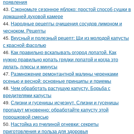
появления
43.
Сэкономьте сезонное яблоко: простой способ сушки в
домашней духовой камере
44.
Народные рецепты очищения сосудов лимоном и
чесноком. Рецепты
45.
Вкусный и полезный рецепт: Щи из молодой капусты
с красной фасолью
46.
Как правильно вскапывать огород лопатой. Как
нужно правильно копать грядки лопатой и когда это
делать, плюсы и минусы
47.
Размножение ремонтантной малины черенками
осенью и весной: основные принципы и приемы
48.
Чем обработать растущую капусту. Борьба с
вредителями капусты
49.
Слизни и гусеницы исчезнут. Слизни и гусеницы
пропадут мгновенно: обработайте капусту этой
порошковой смесью
50.
Настойка из пчелиной огневки: секреты
приготовления и польза для здоровья