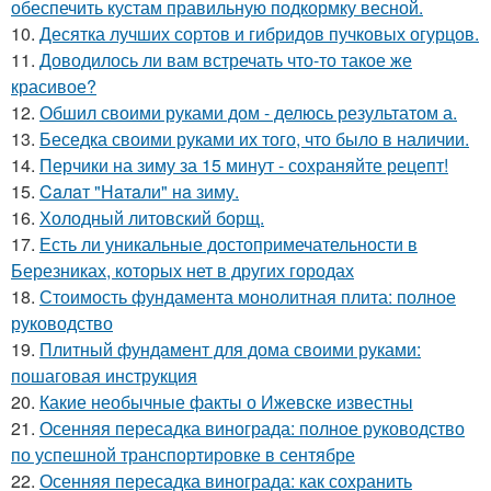
обеспечить кустам правильную подкормку весной.
10.
Десятка лучших сортов и гибридов пучковых огурцов.
11.
Доводилось ли вам встречать что-то такое же
красивое?
12.
Обшил своими руками дом - делюсь результатом а.
13.
Беседка своими руками их того, что было в наличии.
14.
Перчики на зиму за 15 минут - сохраняйте рецепт!
15.
Caлaт "Нaтaли" нa зиму.
16.
Холодный литовский борщ.
17.
Есть ли уникальные достопримечательности в
Березниках, которых нет в других городах
18.
Стоимость фундамента монолитная плита: полное
руководство
19.
Плитный фундамент для дома своими руками:
пошаговая инструкция
20.
Какие необычные факты о Ижевске известны
21.
Осенняя пересадка винограда: полное руководство
по успешной транспортировке в сентябре
22.
Осенняя пересадка винограда: как сохранить