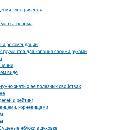
о
едении электричества
комого агронома
ы и рекомендации
нструментов для копания своими руками
б
ещении
жем виде
 нужно знать о ее полезных свойствах
ине
делей и рейтинг
ковицами, корневищами
ам
ды
 Сушеные яблоки в духовке