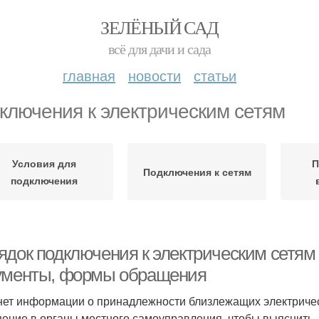
ЗЕЛЁНЫЙ САД
всё для дачи и сада
главная
новости
статьи
ключения к электрическим сетям
Условия для
П
Подключения к сетям
подключения
ядок подключения к электрическим сетям 
ументы, формы обращения
нет информации о принадлежности близлежащих электрическ
ение в органы местного самоуправления, чтобы выяснить, к