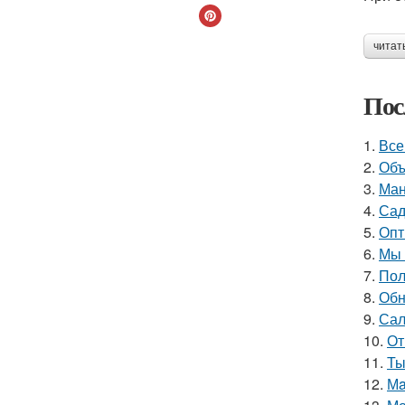
читат
Пос
1.
Все
2.
Объ
3.
Ман
4.
Сад
5.
Опт
6.
Мы 
7.
Пол
8.
Обн
9.
Сал
10.
От
11.
Ты
12.
Мa