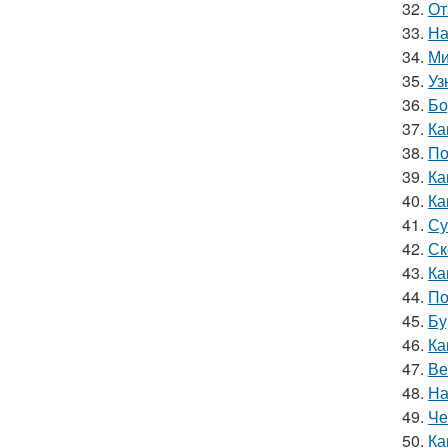
32.
От
33.
На
34.
Ми
35.
Уз
36.
Бо
37.
Ка
38.
По
39.
Ка
40.
Ка
41.
Су
42.
Ск
43.
Ка
44.
По
45.
Бу
46.
Ка
47.
Ве
48.
На
49.
Че
50.
Ка