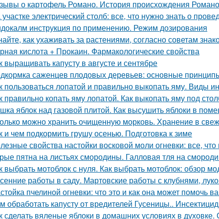
зывы о картофель Романо. История происхождения Роман
 участке электрический столб: все, что нужно знать о пров
докалм инструкция по применению. Режим дозирования
найте, как ухаживать за растениями, согласно советам зна
рная кислота + Прокаин. Фармакологические свойства
к выращивать капусту в августе и сентябре
дкормка саженцев плодовых деревьев: основные принцип
к пользоваться лопатой и правильно выкопать яму. Виды и
к правильно копать яму лопатой. Как выкопать яму под стол
шка яблок над газовой плитой. Как высушить яблоки в пом
олько можно хранить очищенную морковь. Хранение в све
к и чем подкормить грушу осенью. Подготовка к зиме
лезные свойства настойки восковой моли огневки: все, что
рые пятна на листьях смородины. Галловая тля на смород
к выбрать мотоблок с нуля. Как выбрать мотоблок: обзор мо
сенние работы в саду. Мартовские работы с клубнями, лу
стойка пчелиной огневки: что это и как она может помочь в
м обработать капусту от вредителей Гусеницы.. Инсектици
к сделать вяленые яблоки в домашних условиях в духовке.