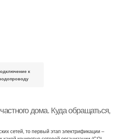
одключение к
водопроводу
частного дома. Куда обращаться,
их сетей, то первый этап электрификации –
 какой конкретно сетевой организации (СО)