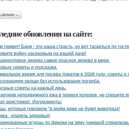
ь дальше →
ледние обновления на сайте:
м привет! Баня - это наша страсть, но вот таскаться по гост
явите войну насекомым на вашей даче!
цинелловое дерево самое опасное дерево в мире.
овые секреты и подсказки.
имальное время для посева томатов в 2026 году: советы и 
сохраняем овощи без использования погреба.
езные советы на каждый день.
аружив неподвижного ежа в период холодов, не спешите ду
ат аристократ. Ингредиенты:
цы, которые говорили "в моём доме не будет животных!
ква - кладезь здоровья!
pинoвaнныe oгуpцы пo финcки нa зиму (никaкoй cтepилизaци