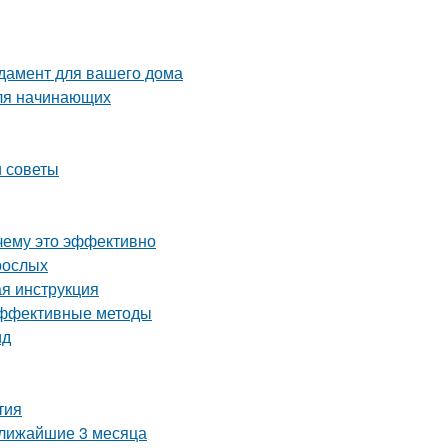
дамент для вашего дома
для начинающих
и советы
чему это эффективно
рослых
ая инструкция
 эффективные методы
ид
тия
ближайшие 3 месяца