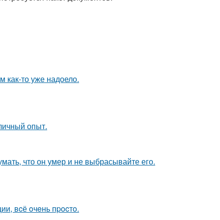
ям как-то уже надоело.
личный опыт.
мать, что он умер и не выбрасывайте его.
и, вcё oчeнь пpocтo.