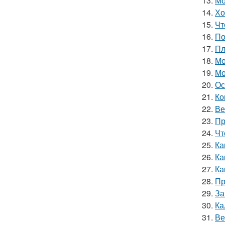
13.
Мо
14.
Хо
15.
Чт
16.
По
17.
Пл
18.
Мо
19.
Мо
20.
Ос
21.
Ко
22.
Ве
23.
Пр
24.
Чт
25.
Ка
26.
Ка
27.
Ка
28.
Пр
29.
За
30.
Ка
31.
Ве