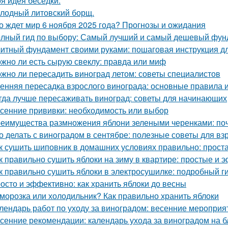
я идея беседки.
лодный литовский борщ.
о ждет мир 6 ноября 2025 года? Прогнозы и ожидания
лный гид по выбору: Самый лучший и самый дешевый фун
итный фундамент своими руками: пошаговая инструкция 
жно ли есть сырую свеклу: правда или миф
жно ли пересадить виноград летом: советы специалистов
енняя пересадка взрослого винограда: основные правила 
гда лучше пересаживать виноград: советы для начинающих
сенние прививки: необходимость или выбор
еимущества размножения яблони зелеными черенками: по
о делать с виноградом в сентябре: полезные советы для вз
к сушить шиповник в домашних условиях правильно: прост
к правильно сушить яблоки на зиму в квартире: простые и
к правильно сушить яблоки в электросушилке: подробный г
осто и эффективно: как хранить яблоки до весны
морозка или холодильник? Как правильно хранить яблоки
лендарь работ по уходу за виноградом: весенние мероприя
сенние рекомендации: календарь ухода за виноградом на 