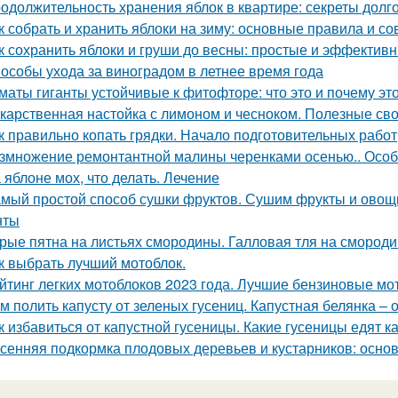
одолжительность хранения яблок в квартире: секреты долг
к собрать и хранить яблоки на зиму: основные правила и со
к сохранить яблоки и груши до весны: простые и эффектив
особы ухода за виноградом в летнее время года
маты гиганты устойчивые к фитофторе: что это и почему эт
карственная настойка с лимоном и чесноком. Полезные св
к правильно копать грядки. Начало подготовительных работ
змножение ремонтантной малины черенками осенью.. Особ
 яблоне мох, что делать. Лечение
мый простой способ сушки фруктов. Сушим фрукты и овощи
нты
рые пятна на листьях смородины. Галловая тля на смород
к выбрать лучший мотоблок.
йтинг легких мотоблоков 2023 года. Лучшие бензиновые мо
м полить капусту от зеленых гусениц. Капустная белянка –
к избавиться от капустной гусеницы. Какие гусеницы едят к
сенняя подкормка плодовых деревьев и кустарников: осн