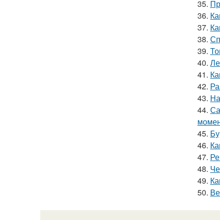
35.
Пр
36.
Ка
37.
Ка
38.
Сп
39.
То
40.
Ле
41.
Ка
42.
Ра
43.
На
44.
Са
моме
45.
Бу
46.
Ка
47.
Ре
48.
Че
49.
Ка
50.
Ве