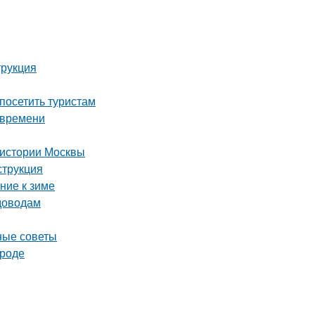
трукция
посетить туристам
 времени
 истории Москвы
струкция
ние к зиме
адоводам
ные советы
ороде