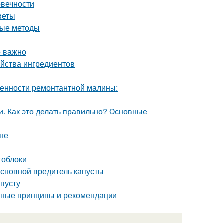
овечности
веты
ные методы
о важно
ойства ингредиентов
енности ремонтантной малины:
. Как это делать правильно? Основные
ине
тоблоки
 основной вредитель капусты
апусту
овные принципы и рекомендации