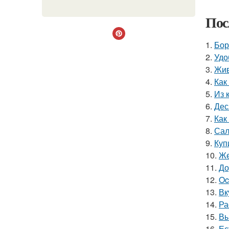
Пос
1.
Бор
2.
Удо
3.
Жив
4.
Как
5.
Из 
6.
Дес
7.
Как
8.
Сал
9.
Куп
10.
Же
11.
До
12.
Oc
13.
Вк
14.
Ра
15.
Вы
16.
Ес