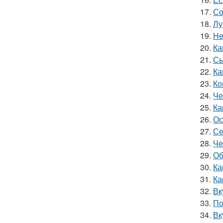
17.
Со
18.
Лу
19.
He
20.
Ка
21.
Сы
22.
Ка
23.
Ко
24.
Че
25.
Ка
26.
Ос
27.
Се
28.
Че
29.
Об
30.
Ка
31.
Ка
32.
Вк
33.
По
34.
Вк