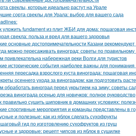
рта свеклы, которые идеально растут на Урале
чшие сорта свеклы для Урала: выбор для вашего сада
adlines:
к уложить fundament из плит ЖБИ для дома: пошаговая инс
рая свекла: польза и вред для вашего здоровья
кие основные достопримечательности Казани рекомендуют 
гда можно пересаживать виноград: советы по правильному
м привлекательна набережная реки Волги для туристов
кие исторические события наиболее важны для понимания
енняя пересадка взрослого куста винограда: пошаговая ин
креты осеннего ухода за виноградом: как подготовить расте
м обработать виноград перед укрытием на зиму: советы с
резка винограда осенью для новичков: полное руководство
к правильно сушить шиповник в домашних условиях: полез
кие спортивные мероприятия и команды представлены в г
усные и полезные: как из яблок сделать сухофрукты
шаговый гид по изготовлению сухофруктов из груш
усные и здоровые: рецепт чипсов из яблок в сушилке