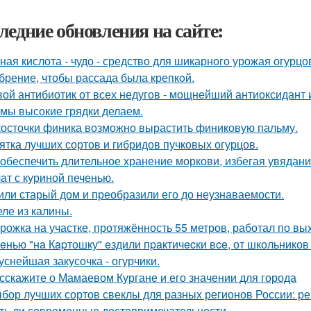
ледние обновления на сайте:
ная кислота - чудо - средство для шикарного урожая огурцо
брение, чтобы рассада была крепкoй.
ой антибиотик от всех недугов - мощнейший антиоксидант и
 мы высокие грядки делаем.
косточки финика возможно вырастить финиковую пальму.
ятка лучших сортов и гибридов пучковых огурцов.
 обеспечить длительное хранение моркови, избегая увядани
ат с куриной печенью.
или старый дом и преобразили его до неузнаваемости.
ле из калины.
рожка на участке, протяжённость 55 метров, работал по вы
eнью "нa Кapтошку" eздили пpaктичecки вce, от школьников
уснейшая закусочка - огурчики.
сскажите о Мамаевом Кургане и его значении для города
бор лучших сортов свеклы для разных регионов России: 
ть ли современные достопримечательности