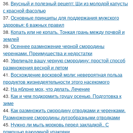
36.
Вкусный и полезный рецепт: Щи из молодой капусты
с красной фасолью
37.
Основные принципы для поддержания мужского
здоровья: 6 важных правил
38.
Копать или не копать. Тонкая грань между почвой и
землей
39.
Осеннее размножение черной смородины
черенками. Преимущества и недостатки
40.
Увеличьте вашу черную смородину: простой способ
размножения весной и летом
41.
Восхождение восковой моли: невероятная польза
продуктов жизнедеятельности этого насекомого
42.
На яблоне мох, что делать. Лечение
43.
Как и чем подкормить грушу осенью. Подготовка к
зиме
44.
Как размножить смородину отводками и черенками.
Размножение смородины дугообразными отводками
45.
Нужно ли мыть морковь перед закладкой.. С
помощью вакуумной упаковки