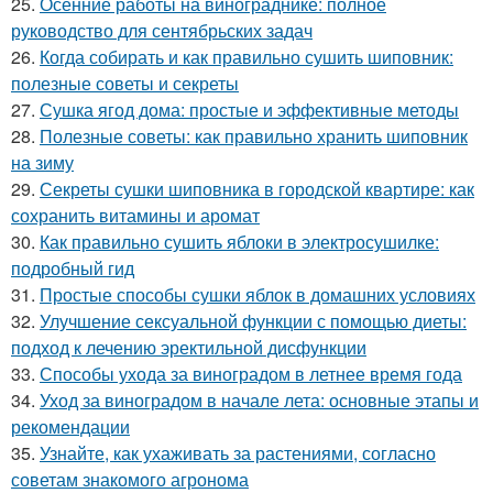
25.
Осенние работы на винограднике: полное
руководство для сентябрьских задач
26.
Когда собирать и как правильно сушить шиповник:
полезные советы и секреты
27.
Сушка ягод дома: простые и эффективные методы
28.
Полезные советы: как правильно хранить шиповник
на зиму
29.
Секреты сушки шиповника в городской квартире: как
сохранить витамины и аромат
30.
Как правильно сушить яблоки в электросушилке:
подробный гид
31.
Простые способы сушки яблок в домашних условиях
32.
Улучшение сексуальной функции с помощью диеты:
подход к лечению эректильной дисфункции
33.
Способы ухода за виноградом в летнее время года
34.
Уход за виноградом в начале лета: основные этапы и
рекомендации
35.
Узнайте, как ухаживать за растениями, согласно
советам знакомого агронома