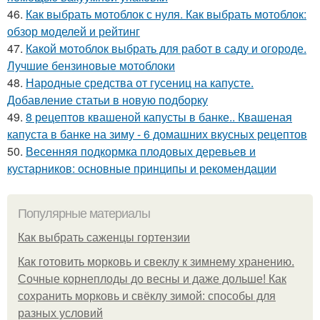
46.
Как выбрать мотоблок с нуля. Как выбрать мотоблок:
обзор моделей и рейтинг
47.
Какой мотоблок выбрать для работ в саду и огороде.
Лучшие бензиновые мотоблоки
48.
Народные средства от гусениц на капусте.
Добавление статьи в новую подборку
49.
8 рецептов квашеной капусты в банке.. Квашеная
капуста в банке на зиму - 6 домашних вкусных рецептов
50.
Весенняя подкормка плодовых деревьев и
кустарников: основные принципы и рекомендации
Популярные материалы
Как выбрать саженцы гортензии
Как готовить морковь и свеклу к зимнему хранению.
Сочные корнеплоды до весны и даже дольше! Как
сохранить морковь и свёклу зимой: способы для
разных условий