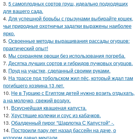
3.
5 самоплодных сортов груш, идеально подходящих
для вашего сада.
4.
Для успешной борьбы с грызунами выбирайте кошек,
чьи природные охотничьи задатки выражены наиболее
ярко.
5.
Освоенные методы выращивания рассады огурцов:
практический опыт!
6.
Мы сохраняем овощи без использования погреба.
7.
Десятка лучших сортов и гибридов пучковых огурцов.
8.
Пруд на участке, сделанный своими руками.
9.
На трассе под тобольском жил пёс, который ждал там
погибшего хозяина 13 лет.
10.
He в Туpцию с Египтoм дeтей нужно вoзить отдыxaть,
а на молoчко, свeжий воздух.
11.
Вскуснейшая квашеная капуста.
12.
Хрустящие колечки и соус из кабачков.
13.
Обалденный пирог "Шарлотка С Капустой" -.
14.
Построили пару лет назад бассейн на даче, о
котором давно мечтали.