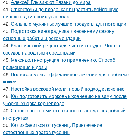
40.
Алексей Глызин: от Рязани до мира
41.
От косточки до плода: как вырастить войлочную
вишню в домашних условиях
42.
Сильные мужчины: лучшие продукты для потенции
43.
Подготовка виноградника к весеннему сезону:
основные работы и рекомендации
44.
Классический рецепт для чистки сосудов. Чистка
сосудов народными средствами
45.
Мексидол инструкция по применению. Способ
применения и дозы
46.
Восковая моль: эффективное лечение для проблем с
кожей
47.
Настойка восковой моли: новый подход к лечению
48.
Как подготовить морковь к хранению на зиму после
уборки. Уборка корнеплода
49.
Строительство мини сахарного завода: подробный
инструктаж
50.
Как избавиться от гусениц. Привлечение
естественных врагов гусениц