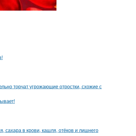
в!
тельно торчат угрожающие отростки, схожие с
ывает!
, сахара в крови, кашля, отёков и лишнего