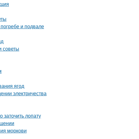
кция
еты
 погребе и подвале
ид
и советы
м
вания ягод
едении электричества
о заточить лопату
ещении
ния моркови