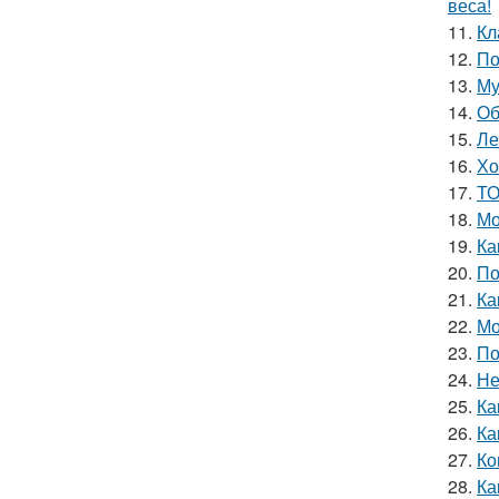
веса!
11.
Кл
12.
По
13.
Му
14.
Об
15.
Ле
16.
Хо
17.
ТО
18.
Мо
19.
Ка
20.
По
21.
Ка
22.
Мо
23.
По
24.
Не
25.
Ка
26.
Ка
27.
Ко
28.
Ка