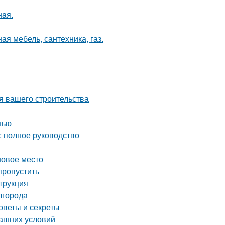
нaя.
ая мебель, сантехника, газ.
я вашего строительства
нью
: полное руководство
новое место
пропустить
трукция
лгорода
оветы и секреты
машних условий