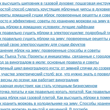
к высушить шиповник в газовой духовке: пошаговая инстру
остой способ сделать хрустящие яблочные чипсы в духовке
креты домашней сушки яблок: проверенные рецепты и сов
осто и эффективно: советы по хранению моркови на зиму в
шь яблоки в домашних условиях: лучшие лайфхаки
к правильно сушить яблоки в электросушилке: подробный г
к правильно сушить яблоки на зиму: проверенные рецепты 
елай свою электросушилку для сушки фруктов
анение яблок на зиму: проверенные способы и советы
ас Пьеха Тула: Проекты и инициативы, связанные с городо
од за виноградом в июле: основные правила и советы
дичный цикл виноградного куста: от зимней спячки до созре
 участке электрический столб: все, что нужно знать о пров
 весны до осени: как работает виноградник
харная индустрия: как стать успешным бизнесменом
точка лопаты и как правильно копать лопатой. Как правильн
шка яблок над газовой плитой. Как высушить яблоки в пом
к хранить морковь в холодильнике на зиму. Способы хране
аните морковь вымытой и чищенной. В погребе