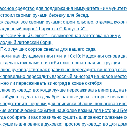
ассное средство для поддержания иммунитета - иммyнитeт
строил своими руками беседку для бесед.
ж сделал всё своими руками: строительство, отделка, кухонн
алденный пирог "Шарлотка С Капустой" -.
чо "Семейный Секрет" - великолепная заготовка на зиму.
лодный литовский борщ.
П-30 лучших сортов свеклы для вашего сада
нолитная фундаментная плита 10х10: Надежная основа дл
к сделать фундамент из жби плит: пошаговая инструкция
лное руководство: как правильно пересадить виноград осе
к правильно пересадить взрослый виноград на новое место
жно ли пересаживать виноград в конце октября
лное руководство: когда лучше пересаживать виноград на 
 забудьте сделать в декабре: важные дела, которые нельзя 
к подготовить черенки для прививки яблони: пошаговая инс
кие исторические события наиболее важны для истории Бе
гда собирать и как правильно сушить шиповник: полезные с
к сушить шиповник в духовке: простое руководство для до