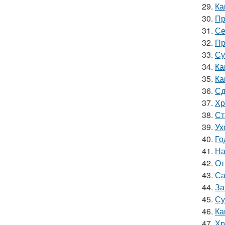
29.
Ка
30.
Пр
31.
Се
32.
Пр
33.
Су
34.
Ка
35.
Ка
36.
Сд
37.
Хр
38.
Ст
39.
Ух
40.
Го
41.
На
42.
От
43.
Са
44.
За
45.
Су
46.
Ка
47.
Хр