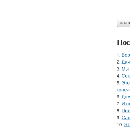
читат
Пос
1.
Бор
2.
Дач
3.
Мы 
4.
Сек
5.
Это
конеч
6.
Дом
7.
Из 
8.
Пол
9.
Сал
10.
Эт