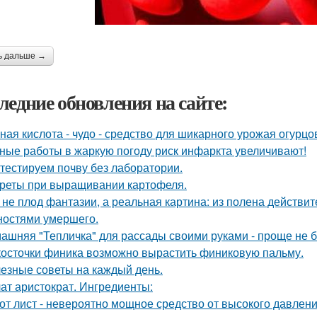
ь дальше →
ледние обновления на сайте:
ная кислота - чудо - средство для шикарного урожая огурцо
ные работы в жаркую погоду риск инфаркта увеличивают!
тестируем почву без лаборатории.
реты при выращивании картофеля.
 не плод фантазии, а реальная картина: из полена действи
ностями умершего.
ашняя "Тепличка" для рассады своими руками - проще не б
косточки финика возможно вырастить финиковую пальму.
езные советы на каждый день.
ат аристократ. Ингредиенты:
от лист - невероятно мощное средство от высокого давления