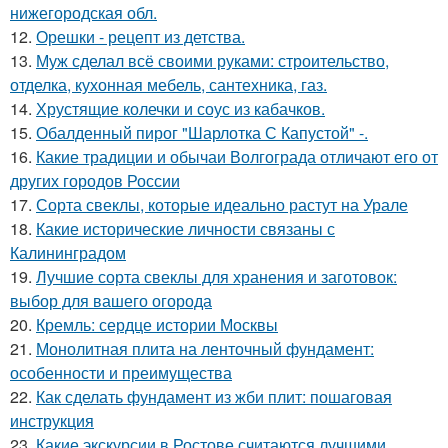
нижегородская обл.
12.
Орешки - рецепт из детства.
13.
Муж сделал всё своими руками: строительство,
отделка, кухонная мебель, сантехника, газ.
14.
Хрустящие колечки и соус из кабачков.
15.
Обалденный пирог "Шарлотка С Капустой" -.
16.
Какие традиции и обычаи Волгограда отличают его от
других городов России
17.
Сорта свеклы, которые идеально растут на Урале
18.
Какие исторические личности связаны с
Калининградом
19.
Лучшие сорта свеклы для хранения и заготовок:
выбор для вашего огорода
20.
Кремль: сердце истории Москвы
21.
Монолитная плита на ленточный фундамент:
особенности и преимущества
22.
Как сделать фундамент из жби плит: пошаговая
инструкция
23.
Какие экскурсии в Ростове считаются лучшими