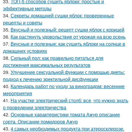
33.
ТОП-5 способов сушить яблоки: простые и
эффективные методы
34.
Секреты домашней сушки яблок: проверенные
рецепты и советы
35.
Вкусный и полезный: рецепт сушки яблок с корицей
36.
Как растянуть удовольствие от урожая на всю осень
37.
Вкусные и полезные: как сушить яблоки на солнце в
домашних условиях
38.
Сильный пол: как правильно питаться для
достижения максимальных результатов
39.
Улучшение сексуальной функции с помощью диеты:
подход к лечению эректильной дисфункции
40.
Календарь работ по уходу за виноградом: весенние
мероприятия
41.
На участке электрический столб: все, что нужно знать
о проведении электричества
42.
Основные характеристики томата Ажур описание
сорта. Описание помидоров Ажур
43.
4 самых необходимых продукта при атеросклерозе.