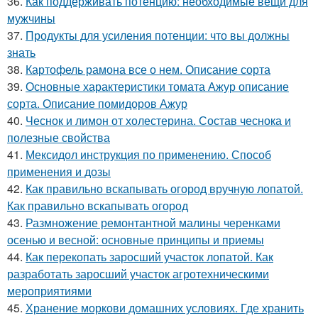
36.
Как поддерживать потенцию: необходимые вещи для
мужчины
37.
Продукты для усиления потенции: что вы должны
знать
38.
Картофель рамона все о нем. Описание сорта
39.
Основные характеристики томата Ажур описание
сорта. Описание помидоров Ажур
40.
Чеснок и лимон от холестерина. Состав чеснока и
полезные свойства
41.
Мексидол инструкция по применению. Способ
применения и дозы
42.
Как правильно вскапывать огород вручную лопатой.
Как правильно вскапывать огород
43.
Размножение ремонтантной малины черенками
осенью и весной: основные принципы и приемы
44.
Как перекопать заросший участок лопатой. Как
разработать заросший участок агротехническими
мероприятиями
45.
Хранение моркови домашних условиях. Где хранить