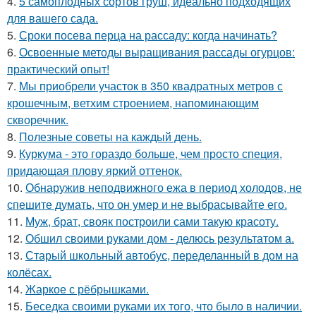
4.
5 самоплодных сортов груш, идеально подходящих
для вашего сада.
5.
Сроки посева перца на рассаду: когда начинать?
6.
Освоенные методы выращивания рассады огурцов:
практический опыт!
7.
Мы приобрели участок в 350 квадратных метров с
крошечным, ветхим строением, напоминающим
скворечник.
8.
Полезные советы на каждый день.
9.
Куркума - это гораздо больше, чем просто специя,
придающая плову яркий оттенок.
10.
Обнаружив неподвижного ежа в период холодов, не
спешите думать, что он умер и не выбрасывайте его.
11.
Муж, брат, свояк построили сами такую красоту.
12.
Обшил своими руками дом - делюсь результатом а.
13.
Старый школьный автобус, переделанный в дом на
колёсах.
14.
Жаркое с рёбрышками.
15.
Беседка своими руками их того, что было в наличии.