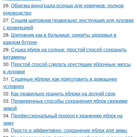
26.
Обрезка винограда осенью для новичков: полное
руководство
27.
Сушим шиповник правильно: инструкция для духовки
с конвекцией
28.
Шиповник как в больнице: секреты здоровья в
каждом бутоне
29.
Сушка яблок на солнце: простой способ сохранить
витамины
30.
Простой способ сделать хрустящие яблочные чипсы
в духовке
31.
Сушеные яблоки: как приготовить в домашних
условиях
32.
Как правильно хранить яблоки на долгий срок
33.
Проверенные способы сохранения яблок свежими
зимой
34.
Профессиональный подход к хранению яблок на
зиму
35.
Просто и эффективно: сохранение яблок для зимы