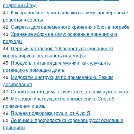
подробный гид
41.
Как правильно сушить яблоки на зиму: проверенные
рецепты и советы
42.
Секреты долговременного хранения яблок в погребе
43.
Хранение яблок на зиму: основные принципы и
подходы
44.
Первый заголовок: "Опасность вакцинации от
коронавируса: реальность или мифы
45.
Продукты питания для мужчин: как улучшить
потенцию с помощью диеты
46.
Мидокалм инструкция по применению. Режим
дозирования
47.
Строительство дома с нуля: все, что вам нужно знать
48.
Мексидол инструкция по применению. Способ
применения и дозы
49.
Полная подкормка груши: от А до Я
50.
Лечение и профилактика коронавируса: основные
принципы