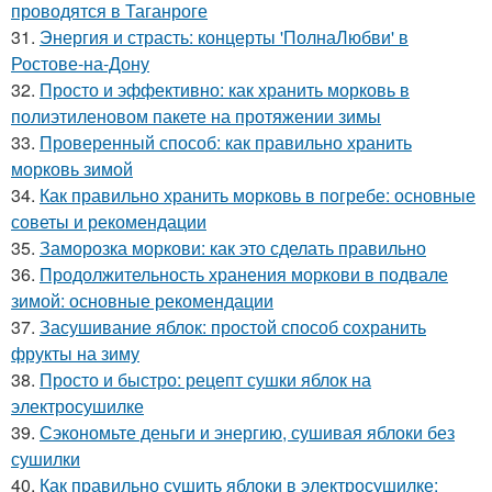
проводятся в Таганроге
31.
Энергия и страсть: концерты 'ПолнаЛюбви' в
Ростове-на-Дону
32.
Просто и эффективно: как хранить морковь в
полиэтиленовом пакете на протяжении зимы
33.
Проверенный способ: как правильно хранить
морковь зимой
34.
Как правильно хранить морковь в погребе: основные
советы и рекомендации
35.
Заморозка моркови: как это сделать правильно
36.
Продолжительность хранения моркови в подвале
зимой: основные рекомендации
37.
Засушивание яблок: простой способ сохранить
фрукты на зиму
38.
Просто и быстро: рецепт сушки яблок на
электросушилке
39.
Сэкономьте деньги и энергию, сушивая яблоки без
сушилки
40.
Как правильно сушить яблоки в электросушилке: