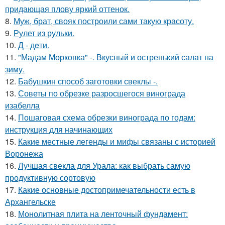
придающая плову яркий оттенок.
8.
Муж, брат, свояк построили сами такую красоту.
9.
Рулет из рульки.
10.
Д - дeти.
11.
"Мадам Морковка" -. Вкусный и остренький салат на
зиму.
12.
Бабушкин способ заготовки свеклы -.
13.
Советы по обрезке разросшегося винограда
изабелла
14.
Пошаговая схема обрезки винограда по годам:
инструкция для начинающих
15.
Какие местные легенды и мифы связаны с историей
Воронежа
16.
Лучшая свекла для Урала: как выбрать самую
продуктивную сортовую
17.
Какие основные достопримечательности есть в
Архангельске
18.
Монолитная плита на ленточный фундамент: