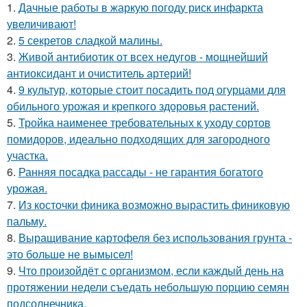
1.
Дачные работы в жаркую погоду риск инфаркта
увеличивают!
2.
5 секретов сладкой малины.
3.
Живой антибиотик от всех недугов - мощнейший
антиоксидант и очиститель артерий!
4.
9 культур, которые стоит посадить под огурцами для
обильного урожая и крепкого здоровья растений.
5.
Тройка наименее требовательных к уходу сортов
помидоров, идеально подходящих для загородного
участка.
6.
Ранняя посадка рассады - не гарантия богатого
урожая.
7.
Из косточки финика возможно вырастить финиковую
пальму.
8.
Выращивание картофеля без использования грунта -
это больше не вымысел!
9.
Что произойдёт с организмом, если каждый день на
протяжении недели съедать небольшую порцию семян
подсолнечника.