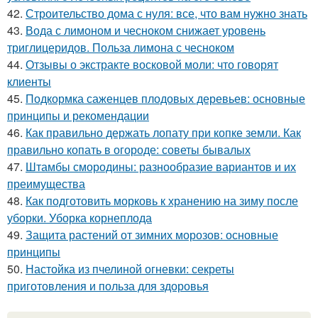
42.
Строительство дома с нуля: все, что вам нужно знать
43.
Вода с лимоном и чесноком снижает уровень
триглицеридов. Польза лимона с чесноком
44.
Отзывы о экстракте восковой моли: что говорят
клиенты
45.
Подкормка саженцев плодовых деревьев: основные
принципы и рекомендации
46.
Как правильно держать лопату при копке земли. Как
правильно копать в огороде: советы бывалых
47.
Штамбы смородины: разнообразие вариантов и их
преимущества
48.
Как подготовить морковь к хранению на зиму после
уборки. Уборка корнеплода
49.
Защита растений от зимних морозов: основные
принципы
50.
Настойка из пчелиной огневки: секреты
приготовления и польза для здоровья