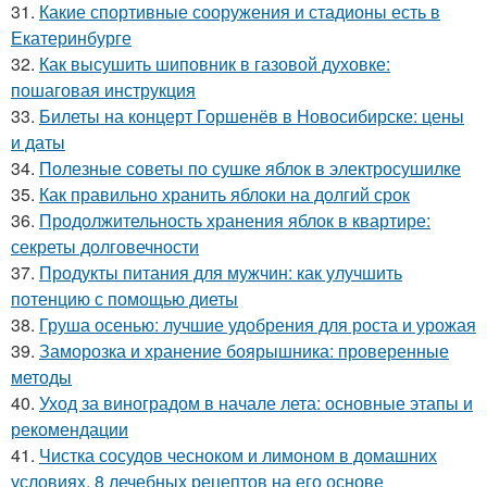
31.
Какие спортивные сооружения и стадионы есть в
Екатеринбурге
32.
Как высушить шиповник в газовой духовке:
пошаговая инструкция
33.
Билеты на концерт Горшенёв в Новосибирске: цены
и даты
34.
Полезные советы по сушке яблок в электросушилке
35.
Как правильно хранить яблоки на долгий срок
36.
Продолжительность хранения яблок в квартире:
секреты долговечности
37.
Продукты питания для мужчин: как улучшить
потенцию с помощью диеты
38.
Груша осенью: лучшие удобрения для роста и урожая
39.
Заморозка и хранение боярышника: проверенные
методы
40.
Уход за виноградом в начале лета: основные этапы и
рекомендации
41.
Чистка сосудов чесноком и лимоном в домашних
условиях. 8 лечебных рецептов на его основе