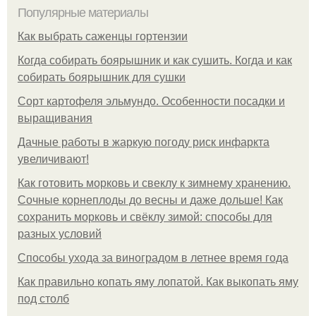
Популярные материалы
Как выбрать саженцы гортензии
Когда собирать боярышник и как сушить. Когда и как
собирать боярышник для сушки
Сорт картофеля эльмундо. Особенности посадки и
выращивания
Дачные работы в жаркую погоду риск инфаркта
увеличивают!
Как готовить морковь и свеклу к зимнему хранению.
Сочные корнеплоды до весны и даже дольше! Как
сохранить морковь и свёклу зимой: способы для
разных условий
Способы ухода за виноградом в летнее время года
Как правильно копать яму лопатой. Как выкопать яму
под столб