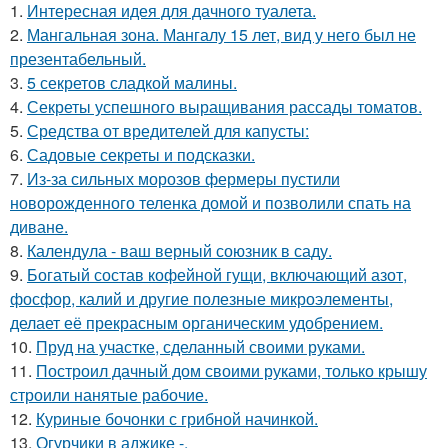
1.
Интересная идея для дачного туалета.
2.
Мангальная зона. Мангалу 15 лет, вид у него был не
презентабельный.
3.
5 секретов сладкой малины.
4.
Секреты успешного выращивания рассады томатов.
5.
Средства от вредителей для капусты:
6.
Садовые секреты и подсказки.
7.
Из-за сильных морозов фермеры пустили
новорожденного теленка домой и позволили спать на
диване.
8.
Календула - ваш верный союзник в саду.
9.
Богатый состав кофейной гущи, включающий азот,
фосфор, калий и другие полезные микроэлементы,
делает её прекрасным органическим удобрением.
10.
Пруд на участке, сделанный своими руками.
11.
Построил дачный дом своими руками, только крышу
строили нанятые рабочие.
12.
Куриные бочонки с грибной начинкой.
13.
Огурчики в аджике -.