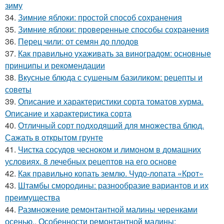
зиму
34.
Зимние яблоки: простой способ сохранения
35.
Зимние яблоки: проверенные способы сохранения
36.
Перец чили: от семян до плодов
37.
Как правильно ухаживать за виноградом: основные
принципы и рекомендации
38.
Вкусные блюда с сушеным базиликом: рецепты и
советы
39.
Описание и характеристики сорта томатов хурма.
Описание и характеристика сорта
40.
Отличный сорт подходящий для множества блюд.
Сажать в открытом грунте
41.
Чистка сосудов чесноком и лимоном в домашних
условиях. 8 лечебных рецептов на его основе
42.
Как правильно копать землю. Чудо-лопата «Крот»
43.
Штамбы смородины: разнообразие вариантов и их
преимущества
44.
Размножение ремонтантной малины черенками
осенью.. Особенности ремонтантной малины: