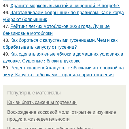
45.
Храните морковь вымытой и чищенной. В погребе
46.
Заготавливаем боярышник по правилам. Как и когда
убирают боярышник
47.
Рейтинг легких мотоблоков 2023 года. Лучшие
бензиновые мотоблоки
48.
Как бороться с капустными гусеницами. Чем и как
обрабатывать капусту от гусениц?
49.
Как сделать вяленые яблоки в домашних условиях в
духовке. Сушеные яблоки в духовке
50.
Рецепт квашеной капусты с яблоками антоновкой на
зиму. Капуста с яблоками – правила приготовления
Популярные материалы
Как выбрать саженцы гортензии
Восхождение восковой моли: открытие и изучение
продукта жизнедеятельности
Шелуха семечек, как удобрение. Мульча