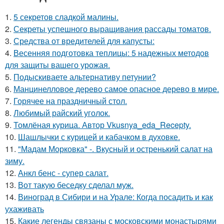
1.
5 секретов сладкой малины.
2.
Секреты успешного выращивания рассады томатов.
3.
Средства от вредителей для капусты:
4.
Весенняя подготовка теплицы: 5 надежных методов
для защиты вашего урожая.
5.
Подыскиваете альтернативу петунии?
6.
Манцинелловое дерево самое опасное дерево в мире.
7.
Горячее на праздничный стол.
8.
Любимый райский уголок.
9.
Томлёная курица. Автор Vkusnya_eda_Recepty.
10.
Шашлычки с курицей и кабачком в духовке.
11.
"Мадам Морковка" -. Вкусный и остренький салат на
зиму.
12.
Анкл бенс - супер салат.
13.
Вот такую беседку сделал муж.
14.
Виноград в Сибири и на Урале: Когда посадить и как
ухаживать
15.
Какие легенды связаны с московскими монастырями