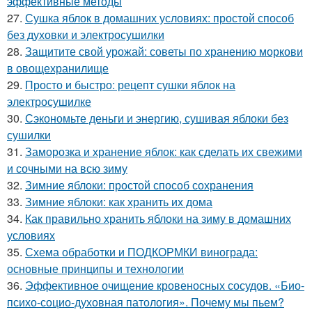
эффективные методы
27.
Сушка яблок в домашних условиях: простой способ
без духовки и электросушилки
28.
Защитите свой урожай: советы по хранению моркови
в овощехранилище
29.
Просто и быстро: рецепт сушки яблок на
электросушилке
30.
Сэкономьте деньги и энергию, сушивая яблоки без
сушилки
31.
Заморозка и хранение яблок: как сделать их свежими
и сочными на всю зиму
32.
Зимние яблоки: простой способ сохранения
33.
Зимние яблоки: как хранить их дома
34.
Как правильно хранить яблоки на зиму в домашних
условиях
35.
Схема обработки и ПОДКОРМКИ винограда:
основные принципы и технологии
36.
Эффективное очищение кровеносных сосудов. «Био-
психо-социо-духовная патология». Почему мы пьем?