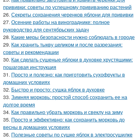
прививки: советы по успешному прививанию растений
26.
Секреты сохранения черенков яблони для прививки
27.
Осенние работы на винограднике: полное
руководство для сентябрьских задач
28.
Какие меры безопасности нужно соблюдать в городе
29.
Как хранить тыкву целиком и после разрезания:
советы и рекомендации
30.
Как сделать сушеные яблоки в духовке хрустящими:
пошаговая инструкция
31.
Просто и полезно: как приготовить сухофрукты в
домашних условиях
32.
Быстро и просто: сушка яблок в духовке
33.
Зимняя морковь: простой способ сохранить ее на
долгое время
34.
Как правильно убрать морковь и свеклу на зиму
35.
Просто и эффективно: как сохранить морковь до
весны в домашних условиях
36.
Полезные советы по сушке яблок в электросушилке