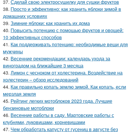
37.
Сделай свою электросушилку для сушки фруктов
38.
Просто и эффективно: как хранить яблоки зимой в
домашних условиях
39.
Зимние яблоки: как хранить их дома
40.
Повысить потенцию с помощью фруктов и овощей:
10 эффективных способов
41.
Как поддерживать потенцию: необходимые вещи для
мужчины
42.
Весенние рекомендации: календарь ухода за
виноградом на ближайшие 3 месяца
43.
Лимон с чесноком от холестерина. Воздействие на
холестерин – обзор исследований
44.
Как правильно копать землю зимой. Как копать, если
мерзлая земля
45.
Рейтинг легких мотоблоков 2023 года. Лучшие
бензиновые мотоблоки
46.
Весенние работы в саду. Мартовские работы с
клубнями, луковицами, корневищами
47.
Чем обработать капусту от гусениц в августе без