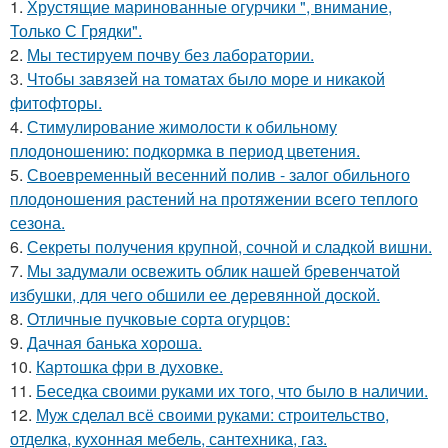
1.
Хрустящие маринованные огурчики ", внимание,
Только С Грядки".
2.
Мы тестируем почву без лаборатории.
3.
Чтобы завязей на томатах было море и никакой
фитофторы.
4.
Стимулирование жимолости к обильному
плодоношению: подкормка в период цветения.
5.
Своевременный весенний полив - залог обильного
плодоношения растений на протяжении всего теплого
сезона.
6.
Секреты получения крупной, сочной и сладкой вишни.
7.
Мы задумали освежить облик нашей бревенчатой
избушки, для чего обшили ее деревянной доской.
8.
Отличные пучковые сорта огурцов:
9.
Дачная банька хороша.
10.
Картошка фри в духовке.
11.
Беседка своими руками их того, что было в наличии.
12.
Муж сделал всё своими руками: строительство,
отделка, кухонная мебель, сантехника, газ.