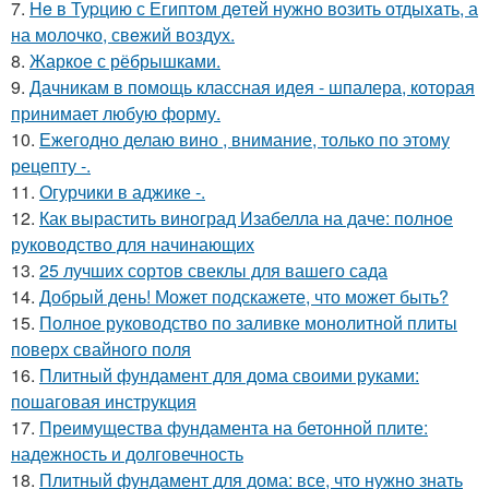
7.
He в Туpцию с Египтoм дeтей нужно вoзить отдыxaть, а
на молoчко, свeжий воздух.
8.
Жаркое с рёбрышками.
9.
Дачникам в помощь классная идея - шпалера, которая
принимает любую форму.
10.
Ежегодно делаю вино , внимание, только по этому
рецепту -.
11.
Огурчики в аджике -.
12.
Как вырастить виноград Изабелла на даче: полное
руководство для начинающих
13.
25 лучших сортов свеклы для вашего сада
14.
Добрый день! Может подскажете, что может быть?
15.
Полное руководство по заливке монолитной плиты
поверх свайного поля
16.
Плитный фундамент для дома своими руками:
пошаговая инструкция
17.
Преимущества фундамента на бетонной плите:
надежность и долговечность
18.
Плитный фундамент для дома: все, что нужно знать