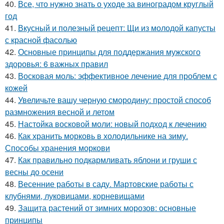
40.
Все, что нужно знать о уходе за виноградом круглый
год
41.
Вкусный и полезный рецепт: Щи из молодой капусты
с красной фасолью
42.
Основные принципы для поддержания мужского
здоровья: 6 важных правил
43.
Восковая моль: эффективное лечение для проблем с
кожей
44.
Увеличьте вашу черную смородину: простой способ
размножения весной и летом
45.
Настойка восковой моли: новый подход к лечению
46.
Как хранить морковь в холодильнике на зиму.
Способы хранения моркови
47.
Как правильно подкармливать яблони и груши с
весны до осени
48.
Весенние работы в саду. Мартовские работы с
клубнями, луковицами, корневищами
49.
Защита растений от зимних морозов: основные
принципы