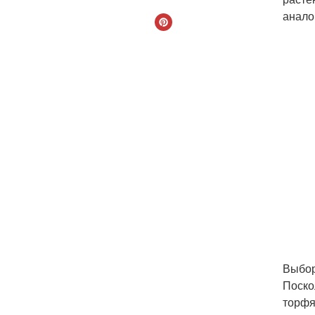
анало
Выбор
Поско
торфя