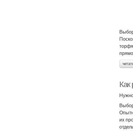
Выбор
Поско
торфя
прямо
читат
Как
Нужно
Выбор
Опытн
их пр
отдел