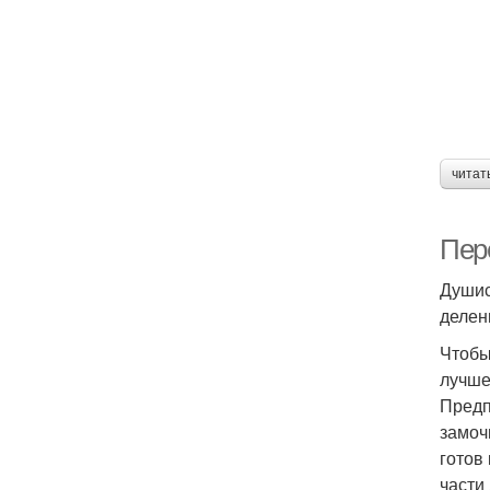
читат
Пер
Душис
делен
Чтобы
лучше
Предп
замоч
готов
части