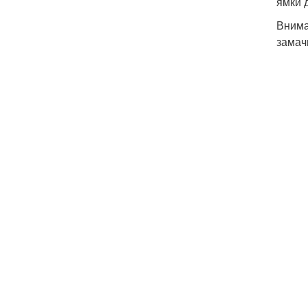
ямки 
Внима
замач