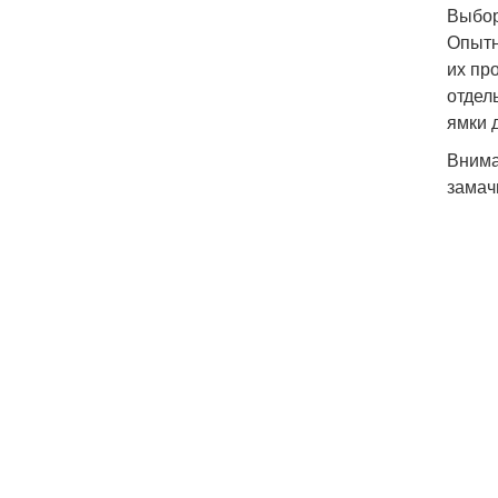
Выбор
Опытн
их пр
отдел
ямки 
Внима
замач