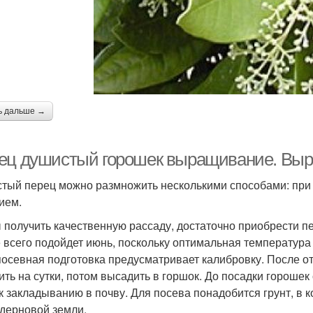
ь дальше →
ец душистый горошек выращивание. Вы
тый перец можно размножить несколькими способами: при 
ием.
 получить качественную рассаду, достаточно приобрести п
 всего подойдет июнь, поскольку оптимальная температура д
осевная подготовка предусматривает калибровку. После о
ить на сутки, потом высадить в горшок. До посадки горошек
 к закладыванию в почву. Для посева понадобится грунт, в к
 дерновой земли.