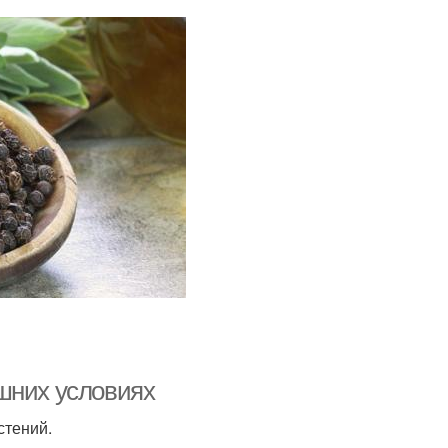
шних условиях
стений.