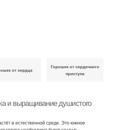
Горошек от сердечного
ошек от сердца
приступа
дка и выращивание душистого
астёт в естественной среде. Это южное
квартире необходимо будет создать