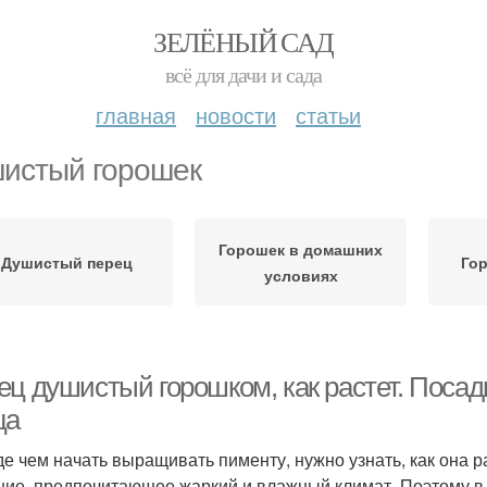
ЗЕЛЁНЫЙ САД
всё для дачи и сада
главная
новости
статьи
истый горошек
Горошек в домашних
Душистый перец
Гор
условиях
ец душистый горошком, как растет. Поса
ца
е чем начать выращивать пименту, нужно узнать, как она р
ние, предпочитающее жаркий и влажный климат. Поэтому в 