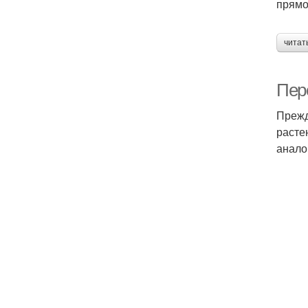
прямо
читат
Пер
Прежд
расте
анало